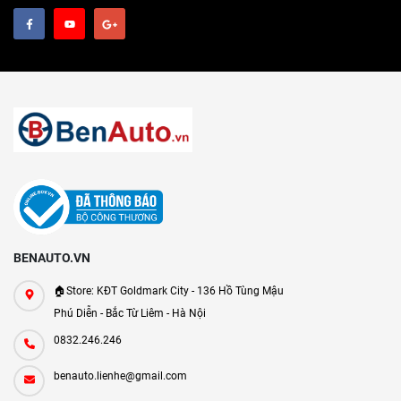
BENAUTO.VN
🏠Store: KĐT Goldmark City - 136 Hồ Tùng Mậu
Phú Diễn - Bắc Từ Liêm - Hà Nội
0832.246.246
benauto.lienhe@gmail.com