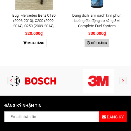
Bugi Mercedes Benz C180
Dung dịch làm sạch kim phun,
(2006-2010); C200 (2009-
buồng đốt động cơ xăng 3M
2014); C250 (2009-2014);
Complete Fuel System
E250 (2009-2013); G500
Cleaner 473ml (08813)
320.000₫
330.000₫
(2008-2015); GL450 (2006-
2012), S500 (2005-2011);
MUA HÀNG
HẾT HÀNG
SLK200 (2011-2015) chính
hãng Bosch Iridium YR6NI332
(0242140515)
ĐĂNG KÝ NHẬN TIN
ĐĂNG KÝ