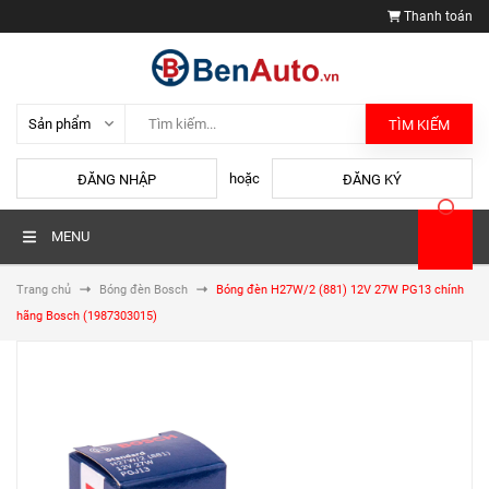
Thanh toán
TÌM KIẾM
hoặc
ĐĂNG NHẬP
ĐĂNG KÝ
MENU
Trang chủ
Bóng đèn Bosch
Bóng đèn H27W/2 (881) 12V 27W PG13 chính
hãng Bosch (1987303015)