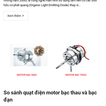
những năm 2000) là công nghệ màn hình sử dụng tấm nền có các điốt
hữu cơ phát quang (Organic Light Emitting Diode) thay vì...
Xem thêm
So sánh quạt điện motor bạc thau và bạc
đạn