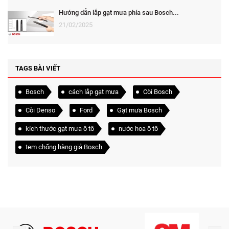
Hướng dẫn lắp gạt mưa phía sau Bosch...
21/02/2025
TAGS BÀI VIẾT
Bosch
cách lắp gạt mưa
Còi Bosch
Còi Denso
Ford
Gạt mưa Bosch
kích thước gạt mưa ô tô
nước hoa ô tô
tem chống hàng giả Bosch