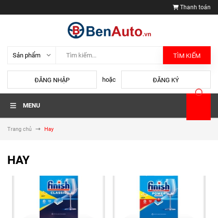
Thanh toán
TÌM KIẾM
hoặc
ĐĂNG NHẬP
ĐĂNG KÝ
MENU
Trang chủ
Hay
HAY