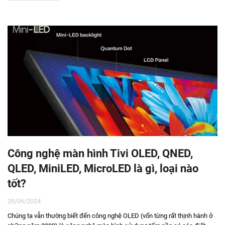
Công nghệ màn hình Tivi OLED, QNED,
QLED, MiniLED, MicroLED là gì, loại nào
tốt?
29/06/2024
Chúng ta vẫn thường biết đến công nghệ OLED (vốn từng rất thịnh hành ở