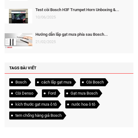
Test còi Bosch H3F Trumpet Horn Unboxing &...
10/06/2025
Hướng dẫn lắp gạt mưa phía sau Bosch...
21/02/2025
TAGS BÀI VIẾT
Bosch
cách lắp gạt mưa
Còi Bosch
Còi Denso
Ford
Gạt mưa Bosch
kích thước gạt mưa ô tô
nước hoa ô tô
tem chống hàng giả Bosch