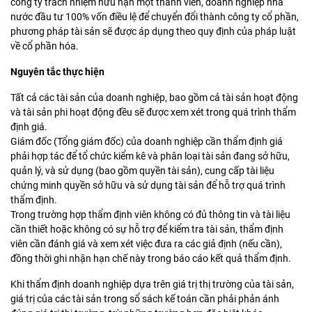
công ty trách nhiệm hữu hạn một thành viên, doanh nghiệp nhà
nước đầu tư 100% vốn điều lệ để chuyển đổi thành công ty cổ phần,
phương pháp tài sản sẽ được áp dụng theo quy định của pháp luật
về cổ phần hóa.
Nguyên tắc thực hiện
Tất cả các tài sản của doanh nghiệp, bao gồm cả tài sản hoạt động
và tài sản phi hoạt động đều sẽ được xem xét trong quá trình thẩm
định giá.
Giám đốc (Tổng giám đốc) của doanh nghiệp cần thẩm định giá
phải hợp tác để tổ chức kiểm kê và phân loại tài sản đang sở hữu,
quản lý, và sử dụng (bao gồm quyền tài sản), cung cấp tài liệu
chứng minh quyền sở hữu và sử dụng tài sản để hỗ trợ quá trình
thẩm định.
Trong trường hợp thẩm định viên không có đủ thông tin và tài liệu
cần thiết hoặc không có sự hỗ trợ để kiểm tra tài sản, thẩm định
viên cần đánh giá và xem xét việc đưa ra các giả định (nếu cần),
đồng thời ghi nhận hạn chế này trong báo cáo kết quả thẩm định.
Khi thẩm định doanh nghiệp dựa trên giá trị thị trường của tài sản,
giá trị của các tài sản trong sổ sách kế toán cần phải phản ánh