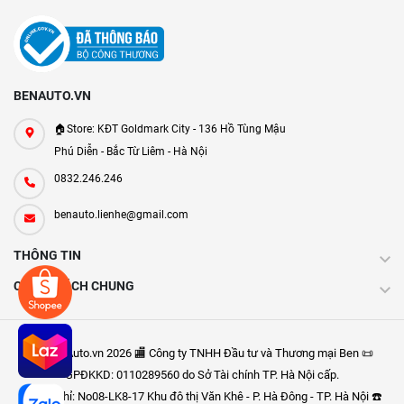
BENAUTO.VN
🏠Store: KĐT Goldmark City - 136 Hồ Tùng Mậu
Phú Diễn - Bắc Từ Liêm - Hà Nội
0832.246.246
benauto.lienhe@gmail.com
THÔNG TIN
CHÍNH SÁCH CHUNG
Ⓒ BenAuto.vn 2026 🏬 Công ty TNHH Đầu tư và Thương mại Ben 📜
GPĐKKD: 0110289560 do Sở Tài chính TP. Hà Nội cấp.
🩸 Địa chỉ: No08-LK8-17 Khu đô thị Văn Khê - P. Hà Đông - TP. Hà Nội ☎️