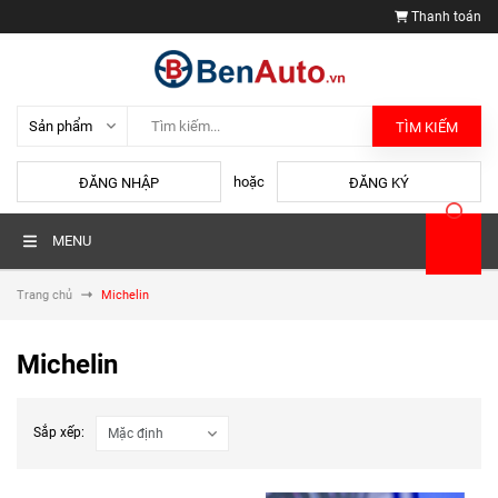
Thanh toán
TÌM KIẾM
hoặc
ĐĂNG NHẬP
ĐĂNG KÝ
MENU
Trang chủ
Michelin
Michelin
Sắp xếp: