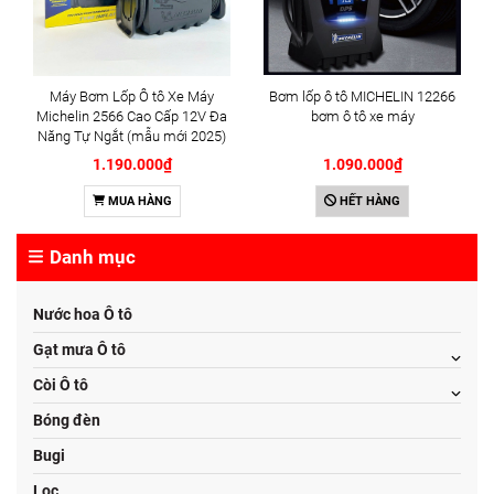
Máy Bơm Lốp Ô tô Xe Máy
Bơm lốp ô tô MICHELIN 12266
Michelin 2566 Cao Cấp 12V Đa
bơm ô tô xe máy
Năng Tự Ngắt (mẫu mới 2025)
1.190.000₫
1.090.000₫
MUA HÀNG
HẾT HÀNG
Danh mục
Nước hoa Ô tô
Gạt mưa Ô tô
Còi Ô tô
Bóng đèn
Bugi
Lọc