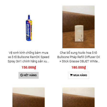
Vệ sinh kính chống bám mưa
Chai bổ sung Nước hoa ô tô
xe ô tô Bullsone RainOK Speed
Bullsone Pháp Refill Diffuser Oil
Spray 3in1 chính hãng sản xuất
+ Stick Grasse OBJET White
tại Hàn Quốc
Musk chính hãng sản xuất tại
150.000₫
180.000₫
Hàn Quốc 100% tinh dầu thiên
nhiên - Mùi Xạ Hương Ly Ly
HẾT HÀNG
MUA HÀNG
trắng