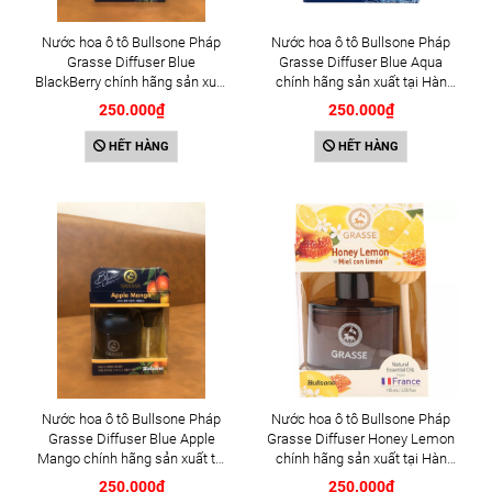
Nước hoa ô tô Bullsone Pháp
Nước hoa ô tô Bullsone Pháp
Grasse Diffuser Blue
Grasse Diffuser Blue Aqua
BlackBerry chính hãng sản xuất
chính hãng sản xuất tại Hàn
tại Hàn Quốc 100% tinh dầu
Quốc 100% tinh dầu thiên nhiên
250.000₫
250.000₫
thiên nhiên - Mùi Hương quả
- Mùi Hương thơm từ đại dương
mâm xôi đen
HẾT HÀNG
HẾT HÀNG
Nước hoa ô tô Bullsone Pháp
Nước hoa ô tô Bullsone Pháp
Grasse Diffuser Blue Apple
Grasse Diffuser Honey Lemon
Mango chính hãng sản xuất tại
chính hãng sản xuất tại Hàn
Hàn Quốc 100% tinh dầu thiên
Quốc 100% tinh dầu thiên nhiên
250.000₫
250.000₫