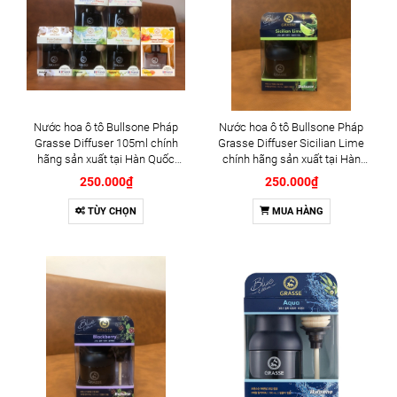
Nước hoa ô tô Bullsone Pháp
Nước hoa ô tô Bullsone Pháp
Grasse Diffuser 105ml chính
Grasse Diffuser Sicilian Lime
hãng sản xuất tại Hàn Quốc
chính hãng sản xuất tại Hàn
100% tinh dầu thiên nhiên - Có 8
Quốc 100% tinh dầu thiên nhiên
250.000₫
250.000₫
mùi hương: BLACKBERRY &
- Mùi Hương chanh
CHERRY, PURE COTTON,
TÙY CHỌN
MUA HÀNG
GRAPEFRUIT & PEONY, PEAR &
FREESIA, APPLE CIDER, HONEY
LEMON, NATURE IN THE
GARDEN, NATURE IN THE
WOODS