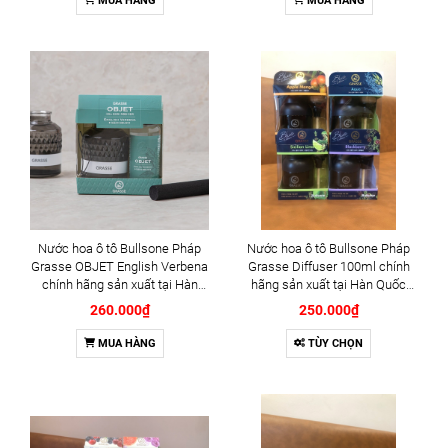
MUA HÀNG
MUA HÀNG
Nước hoa ô tô Bullsone Pháp
Nước hoa ô tô Bullsone Pháp
Grasse OBJET English Verbena
Grasse Diffuser 100ml chính
chính hãng sản xuất tại Hàn
hãng sản xuất tại Hàn Quốc
Quốc 100% tinh dầu thiên nhiên
100% tinh dầu thiên nhiên - Có 4
260.000₫
250.000₫
- Mùi Hương cỏ roi ngựa
mùi hương: BLUE
BLACKBERRY, BLUE AQUA,
MUA HÀNG
TÙY CHỌN
APPLE MANGO, SICILIAN LIME