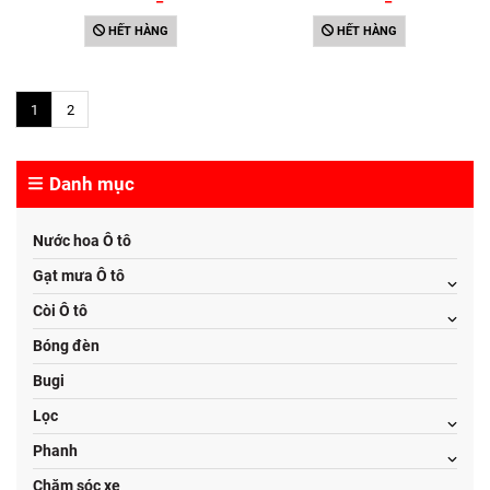
nhiên - Mùi Hương táo xoài
- Mùi Hương chanh mật ong
HẾT HÀNG
HẾT HÀNG
1
2
Danh mục
Nước hoa Ô tô
Gạt mưa Ô tô
Còi Ô tô
Bóng đèn
Bugi
Lọc
Phanh
Chăm sóc xe