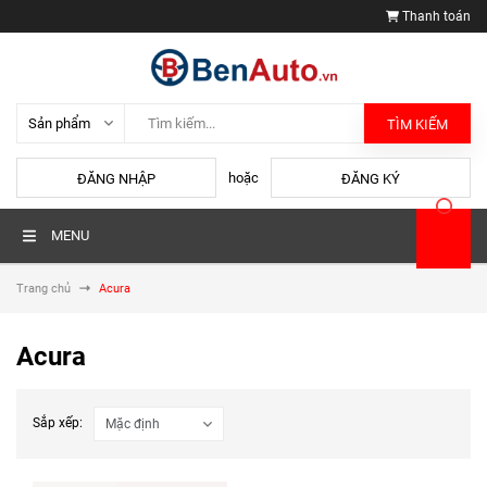
Thanh toán
TÌM KIẾM
hoặc
ĐĂNG NHẬP
ĐĂNG KÝ
MENU
Trang chủ
Acura
Acura
Sắp xếp: