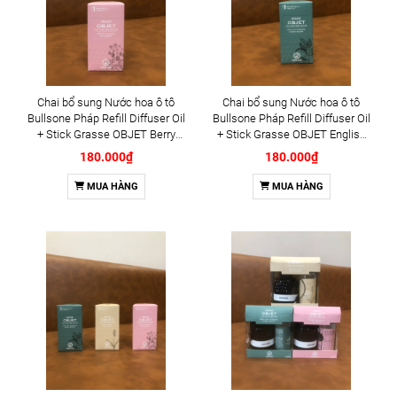
Chai bổ sung Nước hoa ô tô
Chai bổ sung Nước hoa ô tô
Bullsone Pháp Refill Diffuser Oil
Bullsone Pháp Refill Diffuser Oil
+ Stick Grasse OBJET Berry
+ Stick Grasse OBJET English
Blossom chính hãng sản xuất
Verbena chính hãng sản xuất
180.000₫
180.000₫
tại Hàn Quốc 100% tinh dầu
tại Hàn Quốc 100% tinh dầu
thiên nhiên - Mùi Hương Cherry
thiên nhiên - Mùi hương cỏ roi
MUA HÀNG
MUA HÀNG
ngựa