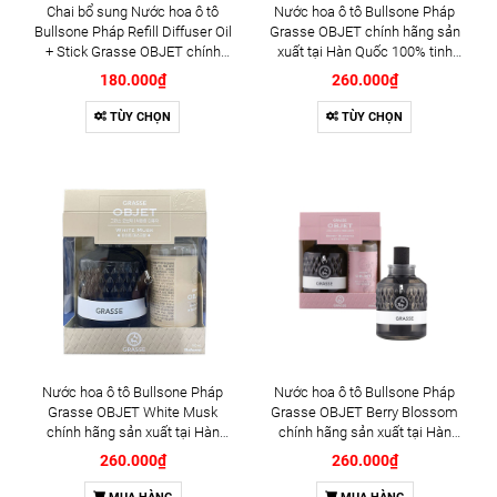
Chai bổ sung Nước hoa ô tô
Nước hoa ô tô Bullsone Pháp
Bullsone Pháp Refill Diffuser Oil
Grasse OBJET chính hãng sản
+ Stick Grasse OBJET chính
xuất tại Hàn Quốc 100% tinh
hãng sản xuất tại Hàn Quốc
dầu thiên nhiên - Có 3 mùi
180.000₫
260.000₫
100% tinh dầu thiên nhiên - Có 3
hương: English Verbena, Berry
Mùi Hương: English Verbena,
Blossom, White Musk
TÙY CHỌN
TÙY CHỌN
Berry Blossom, White Musk
Nước hoa ô tô Bullsone Pháp
Nước hoa ô tô Bullsone Pháp
Grasse OBJET White Musk
Grasse OBJET Berry Blossom
chính hãng sản xuất tại Hàn
chính hãng sản xuất tại Hàn
Quốc 100% tinh dầu thiên nhiên
Quốc 100% tinh dầu thiên nhiên
260.000₫
260.000₫
- Mùi Xạ Hương Ly Ly trắng
- Mùi Hương Cherry