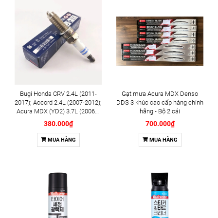
Bugi Honda CRV 2.4L (2011-
Gạt mưa Acura MDX Denso
2017); Accord 2.4L (2007-2012);
DDS 3 khúc cao cấp hàng chính
Acura MDX (YD2) 3.7L (2006+)
hãng - Bộ 2 cái
chính hãng Bosch Double
380.000₫
700.000₫
Iridium YR6SII330X
(0242140523)
MUA HÀNG
MUA HÀNG