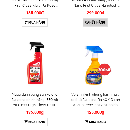
Bullsone chính hãng (550ml)
Bullsone chính hãng (300ml)
First Class Multi PurPose
Nano First Class Nanotech
Cleaner sản xuất tại Hàn Quốc
Ultra Shine Wax sản xuất tại
135.000₫
299.000₫
Hàn Quốc
MUA HÀNG
HẾT HÀNG
Nước đánh bóng sơn xe ô tô
Vệ sinh kính chống bám mưa
Bullsone chính hãng (550ml)
xe ô tô Bullsone RainOK Clean
First Class High Gloss Detailer
& Rain Repellent 2in1 chính
sản xuất tại Hàn Quốc
hãng sản xuất tại Hàn Quốc
135.000₫
125.000₫
MUA HÀNG
MUA HÀNG