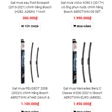
Gạt mưa sau Ford Ecosport
Gạt mưa Volvo XC60 II (2017+)
(2013-2021) chính hãng Bosch
có ống phun nước chính hãng
(H282; A283H) 11inch
Bosch AEROTWIN OE SET
A006J xương mềm cao cấp
300.000₫
1.990.000₫
26inch & 19inch (339710006)
TÙY CHỌN
MUA HÀNG
Gạt mưa PEUGEOT 2008
Gạt mưa Mercedes Benz C
(2022+) chính hãng Bosch
Classe W206 (2021+) Bosch
AEROTWIN A744S 24inch &
AEROTWIN EURO (A893S)
17inch (3397014744) - Bộ 2 cái
chính hãng 22inch và 22inch
1.100.000₫
1.450.000₫
(3397009893) - Bộ 2 cái