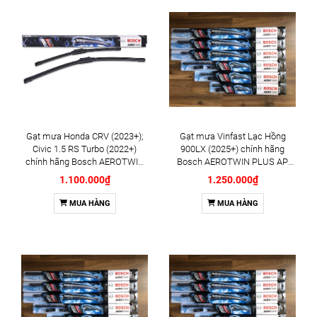
Gạt mưa Honda CRV (2023+);
Gạt mưa Vinfast Lạc Hồng
Civic 1.5 RS Turbo (2022+)
900LX (2025+) chính hãng
chính hãng Bosch AEROTWIN
Bosch AEROTWIN PLUS AP
EURO A620S 24inch & 19inch -
xương mềm cao cấp 20inch
1.100.000₫
1.250.000₫
Bộ 2 cái
24inch - Bộ 2 cái
MUA HÀNG
MUA HÀNG