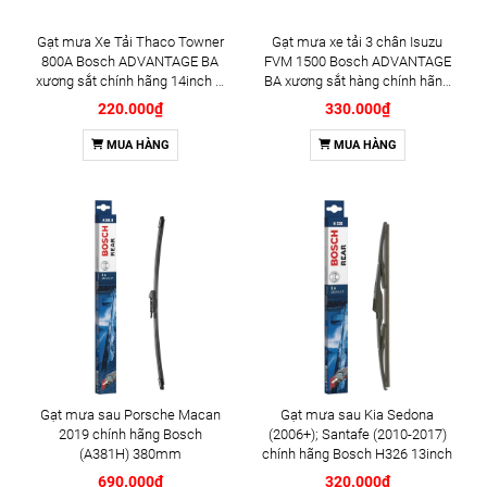
Gạt mưa Xe Tải Thaco Towner
Gạt mưa xe tải 3 chân Isuzu
800A Bosch ADVANTAGE BA
FVM 1500 Bosch ADVANTAGE
xương sắt chính hãng 14inch &
BA xương sắt hàng chính hãng
14inch - Bộ 2 cái
20inch 20inch 20inch - Bộ 3 cái
220.000₫
330.000₫
MUA HÀNG
MUA HÀNG
Gạt mưa sau Porsche Macan
Gạt mưa sau Kia Sedona
2019 chính hãng Bosch
(2006+); Santafe (2010-2017)
(A381H) 380mm
chính hãng Bosch H326 13inch
690.000₫
320.000₫