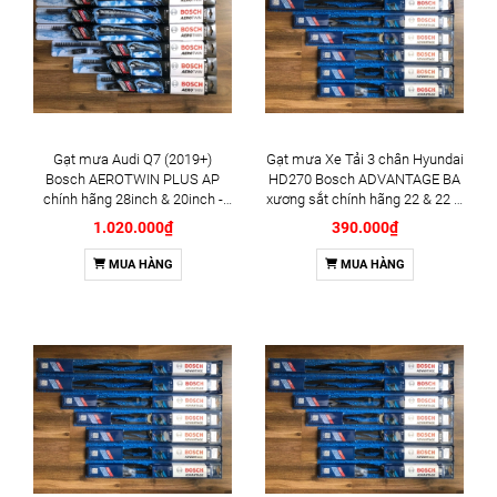
Gạt mưa Audi Q7 (2019+)
Gạt mưa Xe Tải 3 chân Hyundai
Bosch AEROTWIN PLUS AP
HD270 Bosch ADVANTAGE BA
chính hãng 28inch & 20inch -
xương sắt chính hãng 22 & 22 &
Bộ 2 cái
22inch - Bộ 3 cái
1.020.000₫
390.000₫
MUA HÀNG
MUA HÀNG