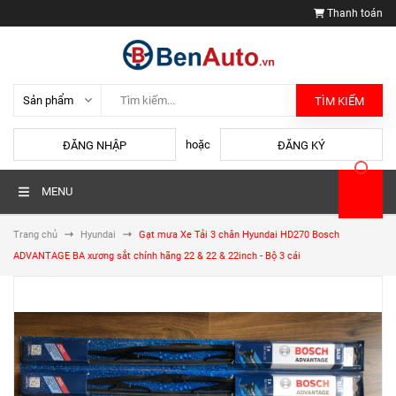
Thanh toán
TÌM KIẾM
hoặc
ĐĂNG NHẬP
ĐĂNG KÝ
MENU
Trang chủ
Hyundai
Gạt mưa Xe Tải 3 chân Hyundai HD270 Bosch
ADVANTAGE BA xương sắt chính hãng 22 & 22 & 22inch - Bộ 3 cái