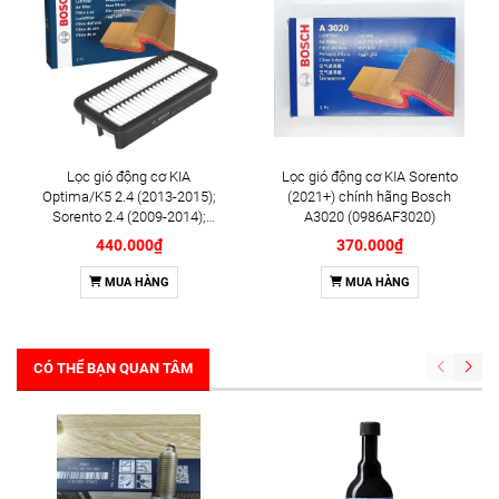
Lọc gió động cơ KIA
Lọc gió động cơ KIA Sorento
Optima/K5 2.4 (2013-2015);
(2021+) chính hãng Bosch
Sorento 2.4 (2009-2014);
A3020 (0986AF3020)
HYUNDAI Sonata (2009-2014);
440.000₫
370.000₫
Santafe 2.4 (2009-2011) chính
hãng Bosch (F026400116)
MUA HÀNG
MUA HÀNG
CÓ THỂ BẠN QUAN TÂM