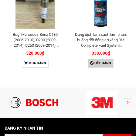
Bugi Mercedes Benz C180
Dung dịch làm sạch kim phun,
(2006-2010); C200 (2009-
buồng đốt động cơ xăng 3M
2014); C250 (2009-2014);
Complete Fuel System
E250 (2009-2013); G500
Cleaner 473ml (08813)
320.000₫
330.000₫
(2008-2015); GL450 (2006-
2012), S500 (2005-2011);
MUA HÀNG
HẾT HÀNG
SLK200 (2011-2015) chính
hãng Bosch Iridium YR6NI332
(0242140515)
ĐĂNG KÝ NHẬN TIN