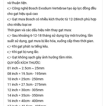
và thuận tiện.
👉 Công nghệ Bosch Evodium Vertebrae tạo áp lực đồng đều 
cho gạt hiệu quả cao
👉 Gạt mưa Bosch có nhiều kích thước từ 12-28inch phù hợp 
cho nhiều loại xe
Thời gian và các dấu hiệu nên thay gạt mưa:
👉 Sau khoảng 6-12-18 tháng sử dụng tùy môi trường, tần 
suất sử dụng, gạt mưa bị lão hóa, xuống cấp theo thời gian.
👉 Khi gạt phát ra tiếng kêu.
👉 Khi gạt bị rung lắc.
👉 Gạt không sạch gây ảnh hưởng tầm nhìn.
QUY ĐỔI KÍCH THƯỚC: 
01 inch ~ 2.5cm ~ 25mm
08 inch = 19.5cm - 195mm
10 inch = 25cm - 250mm
11 inch = 27.5cm - 275mm
12 inch = 30cm - 305mm
14 inch = 35cm - 350mm
16 inch = 40cm - 400mm