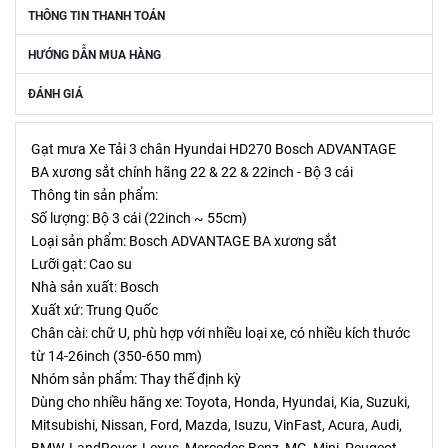
THÔNG TIN THANH TOÁN
HƯỚNG DẪN MUA HÀNG
ĐÁNH GIÁ
Gạt mưa Xe Tải 3 chân Hyundai HD270 Bosch ADVANTAGE 
BA xương sắt chính hãng 22 & 22 & 22inch - Bộ 3 cái
Thông tin sản phẩm:
Số lượng: Bộ 3 cái (22inch ~ 55cm)
Loại sản phẩm: Bosch ADVANTAGE BA xương sắt
Lưỡi gạt: Cao su
Nhà sản xuất: Bosch
Xuất xứ: Trung Quốc
Chân cài: chữ U, phù hợp với nhiều loại xe, có nhiều kích thước 
từ 14-26inch (350-650 mm)
Nhóm sản phẩm: Thay thế định kỳ
Dùng cho nhiều hãng xe: Toyota, Honda, Hyundai, Kia, Suzuki, 
Mitsubishi, Nissan, Ford, Mazda, Isuzu, VinFast, Acura, Audi, 
BMW, LandRover, Lexus, Mercedes Benz, MG, Mini, Peugeot, 