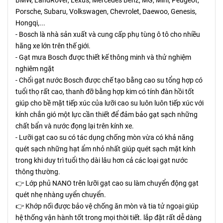
Porsche, Subaru, Volkswagen, Chevrolet, Daewoo, Genesis, 
Hongqi,...
- Bosch là nhà sản xuất và cung cấp phụ tùng ô tô cho nhiều 
hãng xe lớn trên thế giới.
- Gạt mưa Bosch được thiết kế thông minh và thử nghiệm 
nghiêm ngặt
- Chổi gạt nước Bosch được chế tạo bằng cao su tổng hợp có 
tuổi thọ rất cao, thanh đỡ bằng hợp kim có tính đàn hồi tốt 
giúp cho bề mặt tiếp xúc của lưỡi cao su luôn luôn tiếp xúc với 
kính chắn gió một lực cần thiết để đảm bảo gạt sạch những 
chất bẩn và nước đọng lại trên kính xe.
- Lưỡi gạt cao su có tác dụng chống mòn vừa có khả năng 
quét sạch những hạt ẩm nhỏ nhất giúp quét sạch mặt kính 
trong khi duy trì tuổi thọ dài lâu hơn cả các loại gạt nước 
thông thường.
👉 Lớp phủ NANO trên lưỡi gạt cao su làm chuyển động gạt 
quét nhẹ nhàng uyển chuyển.
👉 Khớp nối được bảo vệ chống ăn mòn và tia tử ngoại giúp 
hệ thống vận hành tốt trong mọi thời tiết. lắp đặt rất dễ dàng 