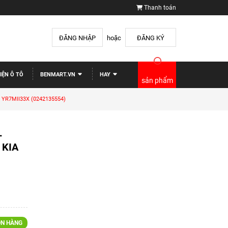
Thanh toán
ĐĂNG NHẬP
hoặc
ĐĂNG KÝ
IỆN Ô TÔ
BENMART.VN
HAY
sản phẩm
um YR7MII33X (0242135554)
L
 KIA
N HÀNG