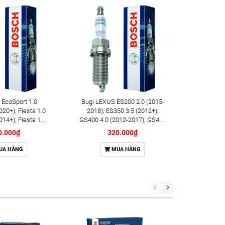
 EcoSport 1.0
Bugi LEXUS ES200 2.0 (2015-
Bugi TOY
20+); Fiesta 1.0
2018); ES350 3.5 (2012+);
(2005-20
14+); Fiesta 1.5
GS400 4.0 (2012-2017); GS460
Land Crui
nfast Fadil 1.4
4.6 (2009+); LX570 5.7 (2007+);
Cruise
0.000₫
320.000₫
ính hãng Bosch
RX350 3.5 (2008+); RX450h 3.5
2013)
 AR5SII3320S
(2009-2015); SUZUKI Vitara
Outback 3
UA HÀNG
MUA HÀNG
2145573)
1.6 (2015+) chính hãng Bosch
hãng Bo
Double Iridium FR7NII33X (OE:
FR7NII33
90919-01191) (0242236593)
(