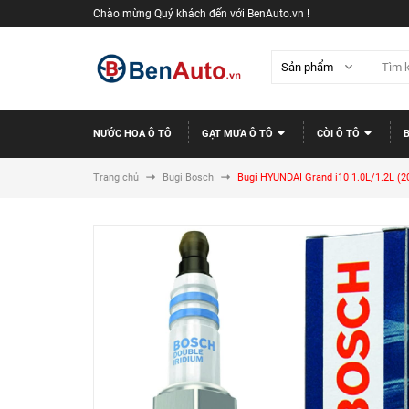
Chào mừng Quý khách đến với BenAuto.vn !
NƯỚC HOA Ô TÔ
GẠT MƯA Ô TÔ
CÒI Ô TÔ
Trang chủ
Bugi Bosch
Bugi HYUNDAI Grand i10 1.0L/1.2L (2