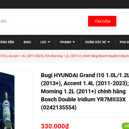
TÌM KIẾM
BÓNG ĐÈN
BUGI
LỌC
PHANH
CHĂM SÓC XE
PHỤ K
013+), Accent 1.4L (2011-2023); KIA Morning 1.2L (2011+) chính hãng Bosch Double Iridi
Bugi HYUNDAI Grand i10 1.0L/1.2
(2013+), Accent 1.4L (2011-2023);
Morning 1.2L (2011+) chính hãng
Bosch Double Iridium YR7MII33X
(0242135554)
330.000₫
CÒ