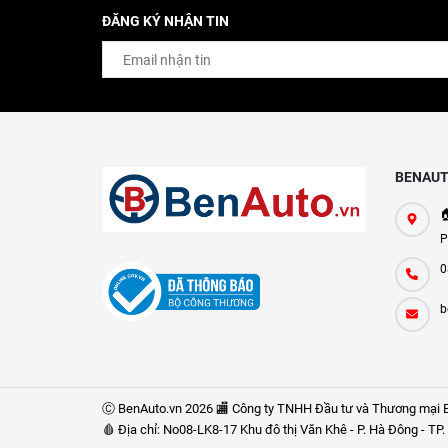
ĐĂNG KÝ NHẬN TIN
BENAUT

P
0
b
Ⓒ BenAuto.vn 2026 🏬 Công ty TNHH Đầu tư và Thương mại B
🩸 Địa chỉ: No08-LK8-17 Khu đô thị Văn Khê - P. Hà Đông - T