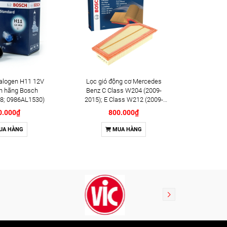
alogen H11 12V
Lọc gió động cơ Mercedes
Lọc dầu đ
h hãng Bosch
Benz C Class W204 (2009-
(2018+);
8; 0986AL1530)
2015); E Class W212 (2009-
hãng B
2016); SLK (2011-2015) chính
0.000₫
800.000₫
hãng Bosch (F026400134)
UA HÀNG
MUA HÀNG