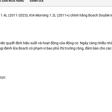
 DẪN MUA HÀNG
ĐÁNH GIÁ
 1.4L (2011-2023); KIA Morning 1.2L (2011+) chính hãng Bosch Double
 việc quyết định hiệu suất và hoạt động của động cơ. Ngày càng nhiều nhà
i đánh lửa Bosch có phạm vi bao phủ thị trường rộng, đảm bảo cho các x
 cực