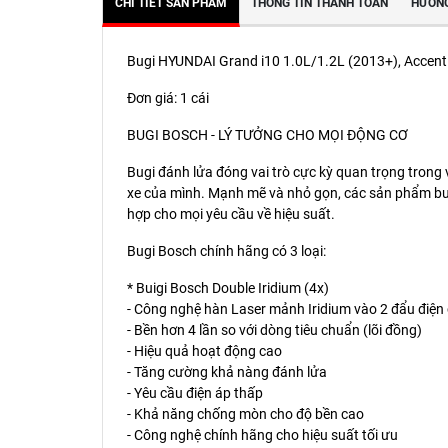
CHI TIẾT SẢN PHẨM
THÔNG TIN THANH TOÁN
HƯỚNG
Bugi HYUNDAI Grand i10 1.0L/1.2L (2013+), Accent
Đơn giá: 1 cái
BUGI BOSCH - LÝ TƯỞNG CHO MỌI ĐỘNG CƠ
Bugi đánh lửa đóng vai trò cực kỳ quan trọng trong
xe của mình. Mạnh mẽ và nhỏ gọn, các sản phẩm bug
hợp cho mọi yêu cầu về hiệu suất.
Bugi Bosch chính hãng có 3 loại:
* Buigi Bosch Double Iridium (4x)
- Công nghệ hàn Laser mảnh Iridium vào 2 đẩu điện
- Bền hơn 4 lần so với dòng tiêu chuẩn (lõi đồng)
- Hiệu quả hoạt động cao
- Tăng cường khả nàng đánh lửa
- Yêu cầu điện áp thấp
- Khả năng chống mòn cho độ bền cao
- Công nghệ chính hãng cho hiệu suất tối ưu