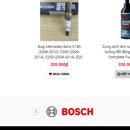
Bugi Mercedes Benz C180
Dung dịch làm s
(2006-2010); C200 (2009-
buồng đốt động
2014); C250 (2009-2014); E250
Complete Fu
(2009-2013); G500 (2008-
Cleaner 473m
320.000₫
330.0
2015); GL450 (2006-2012),
S500 (2005-2011); SLK200
MUA HÀNG
HẾT 
(2011-2015) chính hãng Bosch
Iridium YR6NI332
(0242140515)