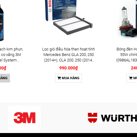
ạch kim phun,
Lọc gió điều hòa than hoạt tính
Bóng đèn H
 cơ xăng 3M
Mercedes Benz GLA 200, 250
55W chín
el System
(2014+); CLA 200, 250 (2014-
(0986AL183
l (08813)
2019) chính hãng Bosch
00₫
990.000₫
24
(1987435505)
HÀNG
MUA HÀNG
M