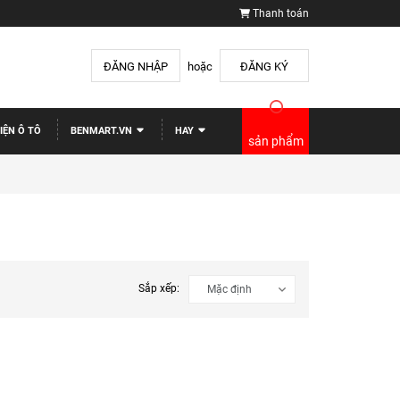
Thanh toán
ĐĂNG NHẬP
hoặc
ĐĂNG KÝ
IỆN Ô TÔ
BENMART.VN
HAY
sản phẩm
Sắp xếp: