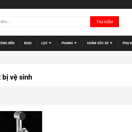
TÌM KIẾM
BÓNG ĐÈN
BUGI
LỌC
PHANH
CHĂM SÓC XE
PHỤ K
 bị vệ sinh