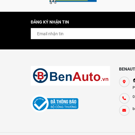
ĐĂNG KÝ NHẬN TIN
BENAUT

P
0
b