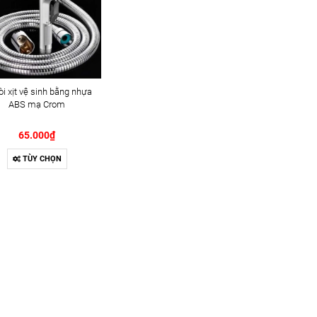
òi xịt vệ sinh bằng nhựa
ABS mạ Crom
65.000₫
TÙY CHỌN