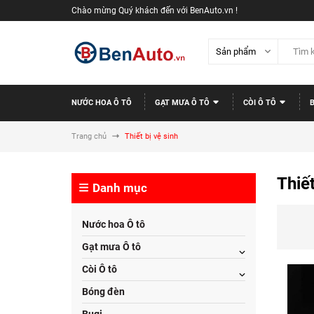
Chào mừng Quý khách đến với BenAuto.vn !
NƯỚC HOA Ô TÔ
GẠT MƯA Ô TÔ
CÒI Ô TÔ
Trang chủ
Thiết bị vệ sinh
Thiết
Danh mục
Nước hoa Ô tô
Gạt mưa Ô tô
Còi Ô tô
Bóng đèn