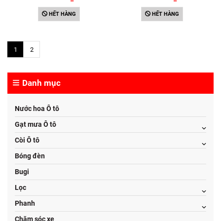
- Mùi hương Lavender
- Mùi hương hoa Diên Vĩ
HẾT HÀNG
HẾT HÀNG
1
2
Danh mục
Nước hoa Ô tô
Gạt mưa Ô tô
Còi Ô tô
Bóng đèn
Bugi
Lọc
Phanh
Chăm sóc xe