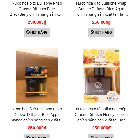
Nước hoa ô tô Bullsone Pháp
Nước hoa ô tô Bullsone Pháp
Grasse Diffuser Blue
Grasse Diffuser Blue Aqua
BlackBerry chính hãng sản xuất
chính hãng sản xuất tại Hàn
tại Hàn Quốc 100% tinh dầu
Quốc 100% tinh dầu thiên nhiên
250.000₫
250.000₫
thiên nhiên - Mùi Hương quả
- Mùi Hương thơm từ đại dương
mâm xôi đen
HẾT HÀNG
HẾT HÀNG
Nước hoa ô tô Bullsone Pháp
Nước hoa ô tô Bullsone Pháp
Grasse Diffuser Blue Apple
Grasse Diffuser Honey Lemon
Mango chính hãng sản xuất tại
chính hãng sản xuất tại Hàn
Hàn Quốc 100% tinh dầu thiên
Quốc 100% tinh dầu thiên nhiên
250.000₫
250.000₫
nhiên - Mùi Hương táo xoài
- Mùi Hương chanh mật ong