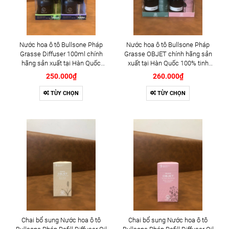
Nước hoa ô tô Bullsone Pháp
Nước hoa ô tô Bullsone Pháp
Grasse Diffuser 100ml chính
Grasse OBJET chính hãng sản
hãng sản xuất tại Hàn Quốc
xuất tại Hàn Quốc 100% tinh
100% tinh dầu thiên nhiên - Có 4
dầu thiên nhiên - Có 3 mùi
250.000₫
260.000₫
mùi hương: BLUE
hương: English Verbena, Berry
BLACKBERRY, BLUE AQUA,
Blossom, White Musk
TÙY CHỌN
TÙY CHỌN
APPLE MANGO, SICILIAN LIME
Chai bổ sung Nước hoa ô tô
Chai bổ sung Nước hoa ô tô