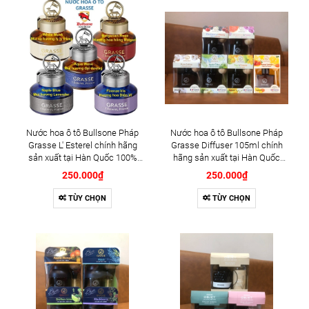
Nước hoa ô tô Bullsone Pháp
Nước hoa ô tô Bullsone Pháp
Grasse L' Esterel chính hãng
Grasse Diffuser 105ml chính
sản xuất tại Hàn Quốc 100%
hãng sản xuất tại Hàn Quốc
tinh dầu thiên nhiên - Có 5 mùi
100% tinh dầu thiên nhiên - Có 8
250.000₫
250.000₫
hương: Aqua Wave, Firenze Iris,
mùi hương: BLACKBERRY &
Naples Blue, White Musk,
CHERRY, PURE COTTON,
TÙY CHỌN
TÙY CHỌN
Bulgarian Rose
GRAPEFRUIT & PEONY, PEAR &
FREESIA, APPLE CIDER, HONEY
LEMON, NATURE IN THE
GARDEN, NATURE IN THE
WOODS