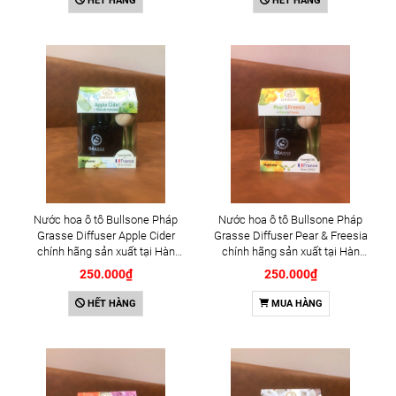
HẾT HÀNG
HẾT HÀNG
Nước hoa ô tô Bullsone Pháp
Nước hoa ô tô Bullsone Pháp
Grasse Diffuser Apple Cider
Grasse Diffuser Pear & Freesia
chính hãng sản xuất tại Hàn
chính hãng sản xuất tại Hàn
Quốc 100% tinh dầu thiên nhiên
Quốc 100% tinh dầu thiên nhiên
250.000₫
250.000₫
- Mùi Hương táo
- Mùi Hương Lê và Hoa Lan
HẾT HÀNG
MUA HÀNG