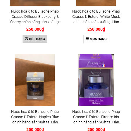
Nước hoa ô tô Bullsone Pháp
Nước hoa ô tô Bullsone Pháp
Grasse Diffuser Blackberry &
Grasse L' Esterel White Musk
Cherry chính hãng sản xuất tại
chính hãng sản xuất tại Hàn
Hàn Quốc 100% tinh dầu thiên
Quốc 100% tinh dầu thiên nhiên
250.000₫
250.000₫
nhiên - Mùi hương Dâu đen và
- Mùi xạ hương ly ly trắng
Quả anh đào
HẾT HÀNG
MUA HÀNG
Nước hoa ô tô Bullsone Pháp
Nước hoa ô tô Bullsone Pháp
Grasse L' Esterel Naples Blue
Grasse L' Esterel Firenze Iris
chính hãng sản xuất tại Hàn
chính hãng sản xuất tại Hàn
Quốc 100% tinh dầu thiên nhiên
Quốc 100% tinh dầu thiên nhiên
250.000₫
250.000₫