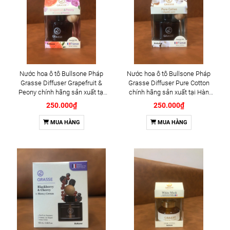
Nước hoa ô tô Bullsone Pháp
Nước hoa ô tô Bullsone Pháp
Grasse Diffuser Grapefruit &
Grasse Diffuser Pure Cotton
Peony chính hãng sản xuất tại
chính hãng sản xuất tại Hàn
Hàn Quốc 100% tinh dầu thiên
Quốc 100% tinh dầu thiên nhiên
250.000₫
250.000₫
nhiên - Mùi Hương Bười và Hoa
- Mùi hương Bông vải
mẫu đơn
MUA HÀNG
MUA HÀNG