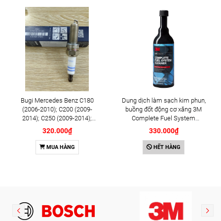
Bugi Mercedes Benz C180
Dung dịch làm sạch kim phun,
(2006-2010); C200 (2009-
buồng đốt động cơ xăng 3M
2014); C250 (2009-2014);
Complete Fuel System
E250 (2009-2013); G500
Cleaner 473ml (08813)
320.000₫
330.000₫
(2008-2015); GL450 (2006-
2012), S500 (2005-2011);
MUA HÀNG
HẾT HÀNG
SLK200 (2011-2015) chính
hãng Bosch Iridium YR6NI332
(0242140515)