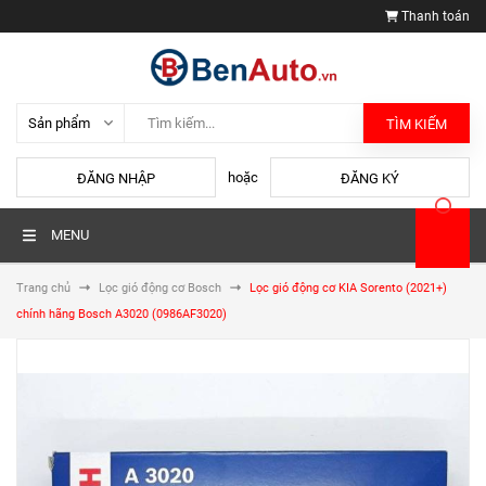
Thanh toán
TÌM KIẾM
hoặc
ĐĂNG NHẬP
ĐĂNG KÝ
MENU
Trang chủ
Lọc gió động cơ Bosch
Lọc gió động cơ KIA Sorento (2021+)
chính hãng Bosch A3020 (0986AF3020)