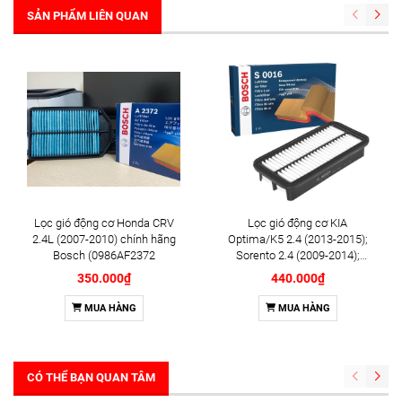
SẢN PHẨM LIÊN QUAN
Lọc gió động cơ Honda CRV
Lọc gió động cơ KIA
2.4L (2007-2010) chính hãng
Optima/K5 2.4 (2013-2015);
Bosch (0986AF2372
Sorento 2.4 (2009-2014);
HYUNDAI Sonata (2009-2014);
350.000₫
440.000₫
Santafe 2.4 (2009-2011) chính
hãng Bosch (F026400116)
MUA HÀNG
MUA HÀNG
CÓ THỂ BẠN QUAN TÂM