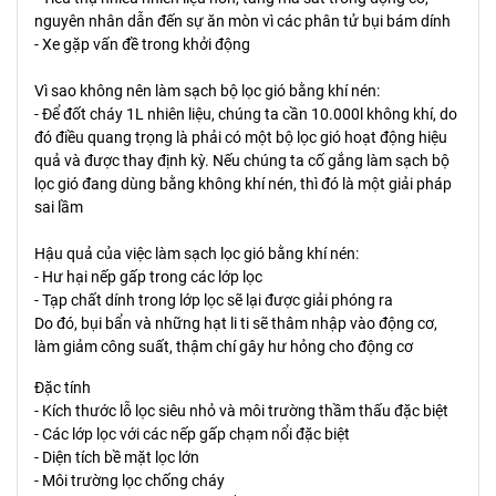
nguyên nhân dẫn đến sự ăn mòn vì các phân tử bụi bám dính
- Xe gặp vấn đề trong khởi động
Vì sao không nên làm sạch bộ lọc gió bằng khí nén:
- Để đốt cháy 1L nhiên liệu, chúng ta cần 10.000l không khí, do
đó điều quang trọng là phải có một bộ lọc gió hoạt động hiệu
quả và được thay định kỳ. Nếu chúng ta cố gắng làm sạch bộ
lọc gió đang dùng bằng không khí nén, thì đó là một giải pháp
sai lầm
Hậu quả của việc làm sạch lọc gió bằng khí nén:
- Hư hại nếp gấp trong các lớp lọc
- Tạp chất dính trong lớp lọc sẽ lại được giải phóng ra
Do đó, bụi bẩn và những hạt li ti sẽ thâm nhập vào động cơ,
làm giảm công suất, thậm chí gây hư hỏng cho động cơ
Đặc tính
- Kích thước lỗ lọc siêu nhỏ và môi trường thầm thấu đặc biệt
- Các lớp lọc với các nếp gấp chạm nổi đặc biệt
- Diện tích bề mặt lọc lớn
- Môi trường lọc chống cháy