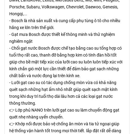
Porsche, Subaru, Volkswagen, Chevrolet, Daewoo, Genesis, 
Hongqi,...
- Bosch là nhà sản xuất và cung cấp phụ tùng ô tô cho nhiều 
hãng xe lớn trên thế giới.
- Gạt mưa Bosch được thiết kế thông minh và thử nghiệm 
nghiêm ngặt
- Chổi gạt nước Bosch được chế tạo bằng cao su tổng hợp có 
tuổi thọ rất cao, thanh đỡ bằng hợp kim có tính đàn hồi tốt 
giúp cho bề mặt tiếp xúc của lưỡi cao su luôn luôn tiếp xúc với 
kính chắn gió một lực cần thiết để đảm bảo gạt sạch những 
chất bẩn và nước đọng lại trên kính xe.
- Lưỡi gạt cao su có tác dụng chống mòn vừa có khả năng 
quét sạch những hạt ẩm nhỏ nhất giúp quét sạch mặt kính 
trong khi duy trì tuổi thọ dài lâu hơn cả các loại gạt nước 
thông thường.
👉 Lớp phủ NANO trên lưỡi gạt cao su làm chuyển động gạt 
quét nhẹ nhàng uyển chuyển.
👉 Khớp nối được bảo vệ chống ăn mòn và tia tử ngoại giúp 
hệ thống vận hành tốt trong mọi thời tiết. lắp đặt rất dễ dàng 