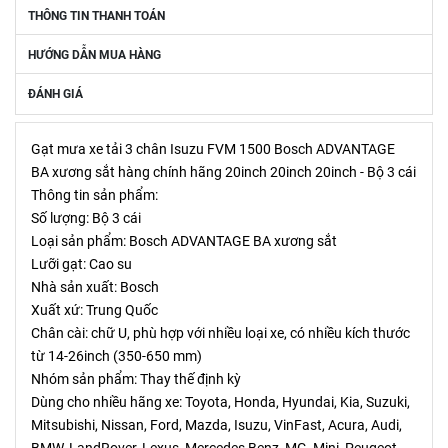
THÔNG TIN THANH TOÁN
HƯỚNG DẪN MUA HÀNG
ĐÁNH GIÁ
Gạt mưa xe tải 3 chân Isuzu FVM 1500 Bosch ADVANTAGE 
BA xương sắt hàng chính hãng 20inch 20inch 20inch - Bộ 3 cái
Thông tin sản phẩm:
Số lượng: Bộ 3 cái
Loại sản phẩm: Bosch ADVANTAGE BA xương sắt
Lưỡi gạt: Cao su
Nhà sản xuất: Bosch
Xuất xứ: Trung Quốc
Chân cài: chữ U, phù hợp với nhiều loại xe, có nhiều kích thước 
từ 14-26inch (350-650 mm)
Nhóm sản phẩm: Thay thế định kỳ
Dùng cho nhiều hãng xe: Toyota, Honda, Hyundai, Kia, Suzuki, 
Mitsubishi, Nissan, Ford, Mazda, Isuzu, VinFast, Acura, Audi, 
BMW, LandRover, Lexus, Mercedes Benz, MG, Mini, Peugeot, 