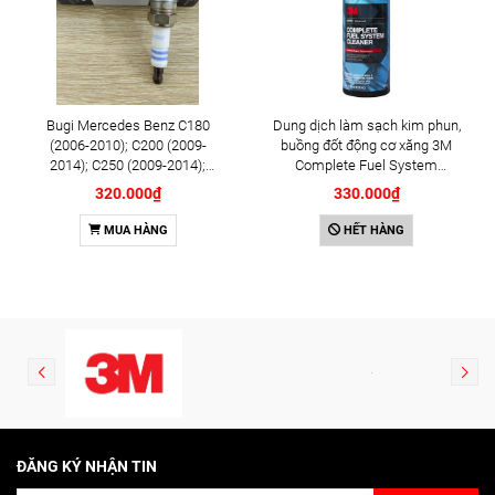
Bugi Mercedes Benz C180
Dung dịch làm sạch kim phun,
(2006-2010); C200 (2009-
buồng đốt động cơ xăng 3M
2014); C250 (2009-2014);
Complete Fuel System
E250 (2009-2013); G500
Cleaner 473ml (08813)
320.000₫
330.000₫
(2008-2015); GL450 (2006-
2012), S500 (2005-2011);
MUA HÀNG
HẾT HÀNG
SLK200 (2011-2015) chính
hãng Bosch Iridium YR6NI332
(0242140515)
ĐĂNG KÝ NHẬN TIN