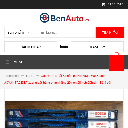
Thanh toán
TÌM KIẾM
hoặc
ĐĂNG NHẬP
ĐĂNG KÝ
MENU
Trang chủ
Isuzu
Gạt mưa xe tải 3 chân Isuzu FVM 1500 Bosch
ADVANTAGE BA xương sắt hàng chính hãng 20inch 20inch 20inch - Bộ 3 cái