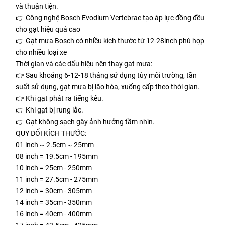
và thuận tiện.
👉 Công nghệ Bosch Evodium Vertebrae tạo áp lực đồng đều 
cho gạt hiệu quả cao
👉 Gạt mưa Bosch có nhiều kích thước từ 12-28inch phù hợp 
cho nhiều loại xe
Thời gian và các dấu hiệu nên thay gạt mưa:
👉 Sau khoảng 6-12-18 tháng sử dụng tùy môi trường, tần 
suất sử dụng, gạt mưa bị lão hóa, xuống cấp theo thời gian.
👉 Khi gạt phát ra tiếng kêu.
👉 Khi gạt bị rung lắc.
👉 Gạt không sạch gây ảnh hưởng tầm nhìn.
QUY ĐỔI KÍCH THƯỚC: 
01 inch ~ 2.5cm ~ 25mm
08 inch = 19.5cm - 195mm
10 inch = 25cm - 250mm
11 inch = 27.5cm - 275mm
12 inch = 30cm - 305mm
14 inch = 35cm - 350mm
16 inch = 40cm - 400mm