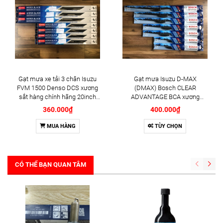
Gạt mưa xe tải 3 chân Isuzu
Gạt mưa Isuzu D-MAX
FVM 1500 Denso DCS xương
(DMAX) Bosch CLEAR
sắt hàng chính hãng 20inch
ADVANTAGE BCA xương
20inch 20inch - Bộ 3 cái
mềm chính hãng - Bộ 2 cái
360.000₫
400.000₫
MUA HÀNG
TÙY CHỌN
CÓ THỂ BẠN QUAN TÂM