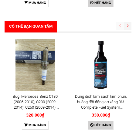
MUA HÀNG
HẾT HÀNG
CÓ THỂ BẠN QUAN TÂM
Bugi Mercedes Benz C180
Dung dịch làm sạch kim phun,
(2006-2010); C200 (2009-
buồng đốt động cơ xăng 3M
2014); C250 (2009-2014);
Complete Fuel System
E250 (2009-2013); G500
Cleaner 473ml (08813)
320.000₫
330.000₫
(2008-2015); GL450 (2006-
2012), S500 (2005-2011);
MUA HÀNG
HẾT HÀNG
SLK200 (2011-2015) chính
hãng Bosch Iridium YR6NI332