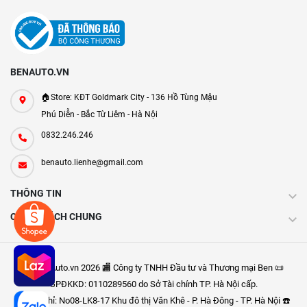
BENAUTO.VN
🏠Store: KĐT Goldmark City - 136 Hồ Tùng Mậu
Phú Diễn - Bắc Từ Liêm - Hà Nội
0832.246.246
benauto.lienhe@gmail.com
THÔNG TIN
CHÍNH SÁCH CHUNG
Ⓒ BenAuto.vn 2026 🏬 Công ty TNHH Đầu tư và Thương mại Ben 📜
GPĐKKD: 0110289560 do Sở Tài chính TP. Hà Nội cấp.
🩸 Địa chỉ: No08-LK8-17 Khu đô thị Văn Khê - P. Hà Đông - TP. Hà Nội ☎️