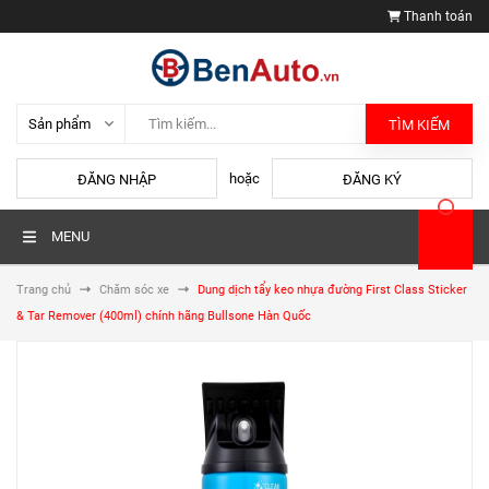
Thanh toán
TÌM KIẾM
hoặc
ĐĂNG NHẬP
ĐĂNG KÝ
MENU
Trang chủ
Chăm sóc xe
Dung dịch tẩy keo nhựa đường First Class Sticker
& Tar Remover (400ml) chính hãng Bullsone Hàn Quốc