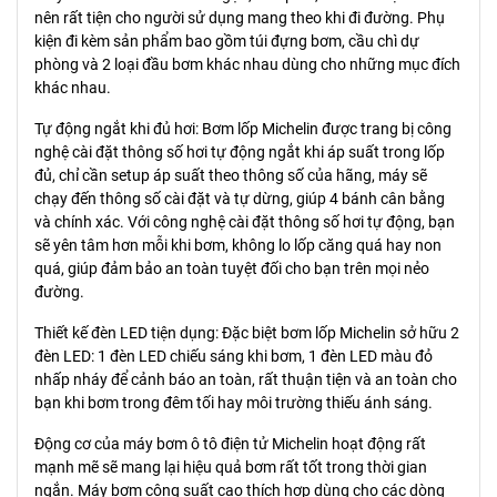
nên rất tiện cho người sử dụng mang theo khi đi đường. Phụ
kiện đi kèm sản phẩm bao gồm túi đựng bơm, cầu chì dự
phòng và 2 loại đầu bơm khác nhau dùng cho những mục đích
khác nhau.
Tự động ngắt khi đủ hơi: Bơm lốp Michelin được trang bị công
nghệ cài đặt thông số hơi tự động ngắt khi áp suất trong lốp
đủ, chỉ cần setup áp suất theo thông số của hãng, máy sẽ
chạy đến thông số cài đặt và tự dừng, giúp 4 bánh cân bằng
và chính xác. Với công nghệ cài đặt thông số hơi tự động, bạn
sẽ yên tâm hơn mỗi khi bơm, không lo lốp căng quá hay non
quá, giúp đảm bảo an toàn tuyệt đối cho bạn trên mọi nẻo
đường.
Thiết kế đèn LED tiện dụng: Đặc biệt bơm lốp Michelin sở hữu 2
đèn LED: 1 đèn LED chiếu sáng khi bơm, 1 đèn LED màu đỏ
nhấp nháy để cảnh báo an toàn, rất thuận tiện và an toàn cho
bạn khi bơm trong đêm tối hay môi trường thiếu ánh sáng.
Động cơ của máy bơm ô tô điện tử Michelin hoạt động rất
mạnh mẽ sẽ mang lại hiệu quả bơm rất tốt trong thời gian
ngắn. Máy bơm công suất cao thích hợp dùng cho các dòng