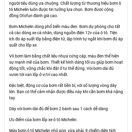
người tiêu dùng ưa chuộng. Chất lượng từ thương hiệu bơm ô
tô Michelin luôn được tin tưởng lựa chọn. Bơm được cộng
đồng Otofun đánh giá cao.
Bơm Michelin dòng phổ biến màu đen. Bơm dự phòng cho tất
cả các dòng xe cá nhân, dùng nguồn điện 12v của ô tô. Tiện
ích đo áp suất lốp bằng điện tử, lập trình tự ngắt khi bơm đủ áp
suất cho lốp xe.
Vỏ bơm làm bằng chất liệu nhựa cứng cáp, màu đen thể hiện
sự mạnh mẽ của bơm. Thiết kế hình dáng tối ưu giúp bơm hoạt
động tốt, vững chắc khi đặt ở tư thế đứng. Vòi bơm dài đủ
vươn tới van lốp ở vị trí cao nhất.
Đặc biệt, động cơ của bơm rất bền bỉ, với số lượng vòng dây
lớn. Bạn có thể cảm nhận được điều này khi cần bơm khá nặng
tay.
Dây vòi bơm dài đủ để bơm 2 bánh sau 1 cách dễ dàng
Ưu điểm của bơm lốp xe ô tô Michelin:
Máy bơm ô tô Michelin nhỏ gọn, vừa phải, ít chiếm diện tích