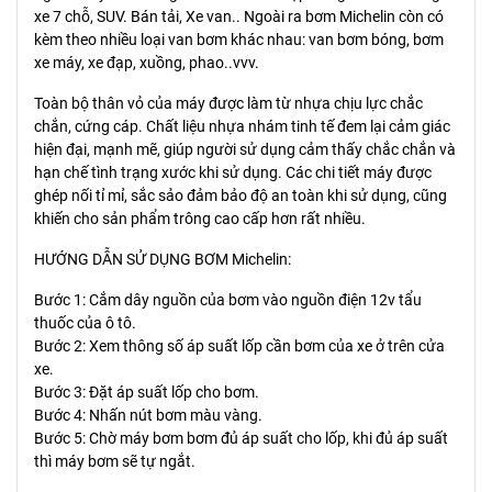
xe 7 chỗ, SUV. Bán tải, Xe van.. Ngoài ra bơm Michelin còn có
kèm theo nhiều loại van bơm khác nhau: van bơm bóng, bơm
xe máy, xe đạp, xuồng, phao..vvv.
Toàn bộ thân vỏ của máy được làm từ nhựa chịu lực chắc
chắn, cứng cáp. Chất liệu nhựa nhám tinh tế đem lại cảm giác
hiện đại, mạnh mẽ, giúp người sử dụng cảm thấy chắc chắn và
hạn chế tình trạng xước khi sử dụng. Các chi tiết máy được
ghép nối tỉ mỉ, sắc sảo đảm bảo độ an toàn khi sử dụng, cũng
khiến cho sản phẩm trông cao cấp hơn rất nhiều.
HƯỚNG DẪN SỬ DỤNG BƠM Michelin:
Bước 1: Cắm dây nguồn của bơm vào nguồn điện 12v tẩu
thuốc của ô tô.
Bước 2: Xem thông số áp suất lốp cần bơm của xe ở trên cửa
xe.
Bước 3: Đặt áp suất lốp cho bơm.
Bước 4: Nhấn nút bơm màu vàng.
Bước 5: Chờ máy bơm bơm đủ áp suất cho lốp, khi đủ áp suất
thì máy bơm sẽ tự ngắt.