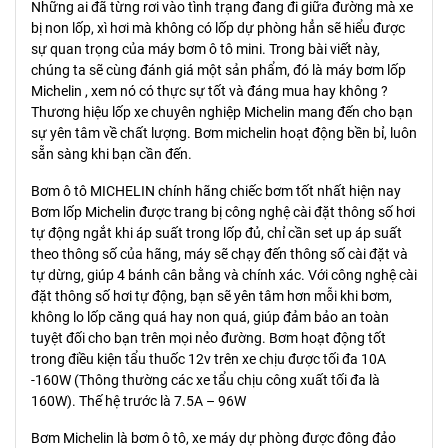
Những ai đã từng rơi vào tình trạng đang đi giữa đường mà xe
bị non lốp, xì hơi mà không có lốp dự phòng hẳn sẽ hiểu được
sự quan trọng của máy bơm ô tô mini. Trong bài viết này,
chúng ta sẽ cùng đánh giá một sản phẩm, đó là máy bơm lốp
Michelin , xem nó có thực sự tốt và đáng mua hay không ?
Thương hiệu lốp xe chuyên nghiệp Michelin mang đến cho bạn
sự yên tâm về chất lượng. Bơm michelin hoạt động bền bỉ, luôn
sẵn sàng khi bạn cần đến.
Bơm ô tô MICHELIN chính hãng chiếc bơm tốt nhất hiện nay
Bơm lốp Michelin được trang bị công nghệ cài đặt thông số hơi
tự động ngắt khi áp suất trong lốp đủ, chỉ cần set up áp suất
theo thông số của hãng, máy sẽ chạy đến thông số cài đặt và
tự dừng, giúp 4 bánh cân bằng và chính xác. Với công nghệ cài
đặt thông số hơi tự động, bạn sẽ yên tâm hơn mỗi khi bơm,
không lo lốp căng quá hay non quá, giúp đảm bảo an toàn
tuyệt đối cho bạn trên mọi nẻo đường. Bơm hoạt động tốt
trong điều kiện tẩu thuốc 12v trên xe chịu được tối đa 10A
-160W (Thông thường các xe tẩu chịu công xuất tối đa là
160W). Thế hệ trước là 7.5A – 96W
Bơm Michelin là bơm ô tô, xe máy dự phòng được đông đảo