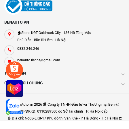
BENAUTO.VN
🏠Store: KĐT Goldmark City - 136 Hồ Tùng Mậu
Phú Diễn - Bắc Từ Liêm - Hà Nội
0832.246.246
benauto.lienhe@gmail.com
THÔNG TIN
CHÍNH SÁCH CHUNG
Ⓒ BenAuto.vn 2026 🏬 Công ty TNHH Đầu tư và Thương mại Ben 📜
GPĐKKD: 0110289560 do Sở Tài chính TP. Hà Nội cấp.
🩸 Địa chỉ: No08-LK8-17 Khu đô thị Văn Khê - P. Hà Đông - TP. Hà Nội ☎️
Điện thoại: 0832.246.246 ✉: bengroup.top@gmail.com