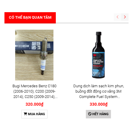
CÓ THỂ BẠN QUAN TÂM
Bugi Mercedes Benz C180
Dung dịch làm sạch kim phun,
(2006-2010); C200 (2009-
buồng đốt động cơ xăng 3M
2014); C250 (2009-2014);
Complete Fuel System
E250 (2009-2013); G500
Cleaner 473ml (08813)
320.000₫
330.000₫
(2008-2015); GL450 (2006-
2012), S500 (2005-2011);
MUA HÀNG
HẾT HÀNG
SLK200 (2011-2015) chính
hãng Bosch Iridium YR6NI332
(0242140515)