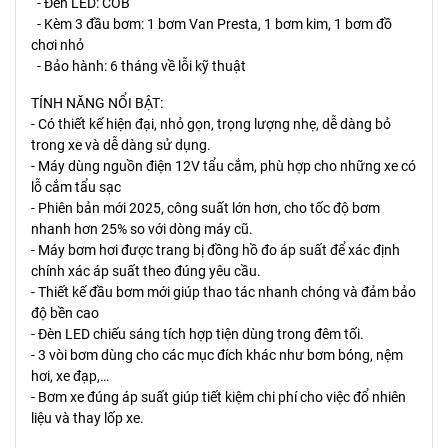
- Đèn LED: COB
- Kèm 3 đầu bơm: 1 bơm Van Presta, 1 bơm kim, 1 bơm đồ
chơi nhỏ
- Bảo hành: 6 tháng về lỗi kỹ thuật
TÍNH NĂNG NỔI BẬT:
- Có thiết kế hiện đại, nhỏ gọn, trọng lượng nhẹ, dễ dàng bỏ
trong xe và dễ dàng sử dụng.
- Máy dùng nguồn điện 12V tẩu cắm, phù hợp cho những xe có
lỗ cắm tẩu sạc
- Phiên bản mới 2025, công suất lớn hơn, cho tốc độ bơm
nhanh hơn 25% so với dòng máy cũ.
- Máy bơm hơi được trang bị đồng hồ đo áp suất để xác định
chính xác áp suất theo đúng yêu cầu.
- Thiết kế đầu bơm mới giúp thao tác nhanh chóng và đảm bảo
độ bền cao
- Đèn LED chiếu sáng tích hợp tiện dùng trong đêm tối.
- 3 vòi bơm dùng cho các mục đích khác như bơm bóng, nệm
hơi, xe đạp,…
- Bơm xe đúng áp suất giúp tiết kiệm chi phí cho việc đổ nhiên
liệu và thay lốp xe.