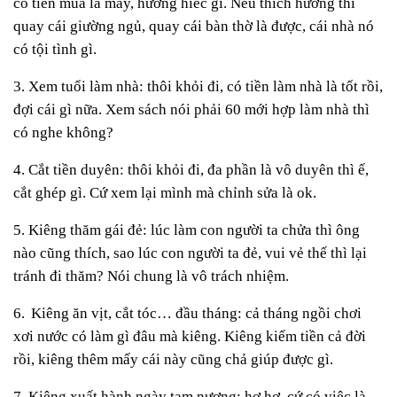
có tiền mua là may, hướng hiếc gì. Nếu thích hướng thì
quay cái giường ngủ, quay cái bàn thờ là được, cái nhà nó
có tội tình gì.
3. Xem tuổi làm nhà: thôi khỏi đi, có tiền làm nhà là tốt rồi,
đợi cái gì nữa. Xem sách nói phải 60 mới hợp làm nhà thì
có nghe không?
4. Cắt tiền duyên: thôi khỏi đi, đa phần là vô duyên thì ế,
cắt ghép gì. Cứ xem lại mình mà chỉnh sửa là ok.
5. Kiêng thăm gái đẻ: lúc làm con người ta chửa thì ông
nào cũng thích, sao lúc con người ta đẻ, vui vẻ thế thì lại
tránh đi thăm? Nói chung là vô trách nhiệm.
6.
Kiêng ăn vịt, cắt tóc… đầu tháng: cả tháng ngồi chơi
xơi nước có làm gì đâu mà kiêng. Kiêng kiếm tiền cả đời
rồi, kiêng thêm mấy cái này cũng chả giúp được gì.
7. Kiêng xuất hành ngày tam nương: hơ hơ, cứ có việc là