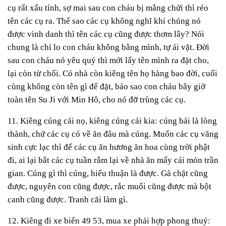
cụ rất xấu tính, sợ mai sau con cháu bị mắng chửi thì réo
tên các cụ ra. Thế sao các cụ không nghĩ khi chúng nó
được vinh danh thì tên các cụ cũng được thơm lây? Nói
chung là chỉ lo con cháu không bằng mình, tự ái vặt. Đời
sau con cháu nó yêu quý thì mới lấy tên mình ra đặt cho,
lại còn từ chối. Có nhà còn kiêng tên họ hàng bao đời, cuối
cùng không còn tên gì để đặt, bảo sao con cháu bây giờ
toàn tên Su Ji với Min Hô, cho nó đỡ trùng các cụ.
11. Kiêng cúng cái nọ, kiêng cúng cái kia: cúng bái là lòng
thành, chứ các cụ có về ăn đâu mà cúng. Muốn các cụ vãng
sinh cực lạc thì để các cụ ăn hương ăn hoa cùng trời phật
đi, ai lại bắt các cụ tuần rằm lại về nhà ăn mấy cái món trần
gian. Cúng gì thì cúng, hiếu thuận là được. Gà chặt cũng
được, nguyên con cũng được, rắc muối cũng được mà bột
canh cũng được. Tranh cãi làm gì.
12. Kiêng đi xe biển 49 53, mua xe phải hợp phong thuỷ: