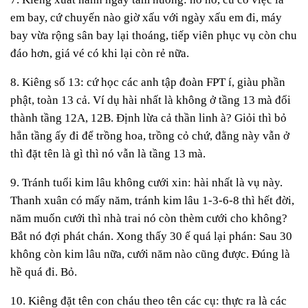
em bay, cứ chuyến nào giờ xấu với ngày xấu em đi, máy
bay vừa rộng sân bay lại thoáng, tiếp viên phục vụ còn chu
đáo hơn, giá vé có khi lại còn rẻ nữa.
8. Kiêng số 13: cứ học các anh tập đoàn FPT í, giàu phần
phật, toàn 13 cả. Ví dụ hài nhất là không ở tầng 13 mà đổi
thành tầng 12A, 12B. Định lừa cả thần linh à? Giỏi thì bỏ
hẳn tầng ấy đi để trồng hoa, trồng cỏ chứ, đằng này vẫn ở
thì đặt tên là gì thì nó vẫn là tầng 13 mà.
9. Tránh tuổi kim lâu không cưới xin: hài nhất là vụ này.
Thanh xuân có mấy năm, tránh kim lâu 1-3-6-8 thì hết đời,
năm muốn cưới thì nhà trai nó còn thèm cưới cho không?
Bắt nó đợi phát chán. Xong thấy 30 ế quá lại phán: Sau 30
không còn kim lâu nữa, cưới năm nào cũng được. Đúng là
hề quá đi. Bỏ.
10. Kiêng đặt tên con cháu theo tên các cụ: thực ra là các