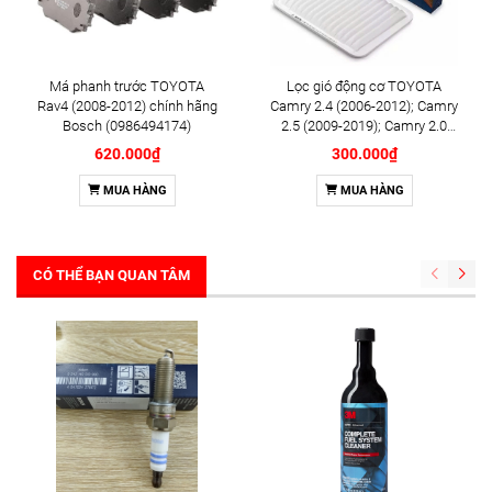
Má phanh trước TOYOTA
Lọc gió động cơ TOYOTA
Rav4 (2008-2012) chính hãng
Camry 2.4 (2006-2012); Camry
Bosch (0986494174)
2.5 (2009-2019); Camry 2.0
(2011-2019); LEXUS ES250
620.000₫
300.000₫
(2012-2018) chính hãng
Bosch (0986AF2326)
MUA HÀNG
MUA HÀNG
CÓ THỂ BẠN QUAN TÂM