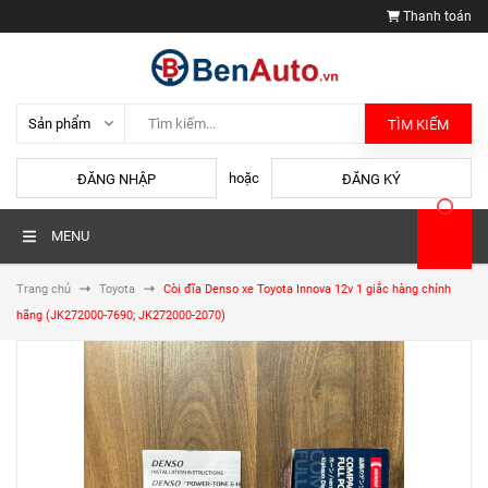
Thanh toán
TÌM KIẾM
hoặc
ĐĂNG NHẬP
ĐĂNG KÝ
MENU
Trang chủ
Toyota
Còi đĩa Denso xe Toyota Innova 12v 1 giắc hàng chính
hãng (JK272000-7690; JK272000-2070)