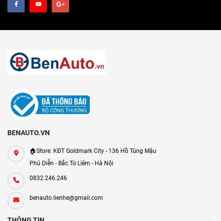
BENAUTO.VN
🏠Store: KĐT Goldmark City - 136 Hồ Tùng Mậu
Phú Diễn - Bắc Từ Liêm - Hà Nội
0832.246.246
benauto.lienhe@gmail.com
THÔNG TIN