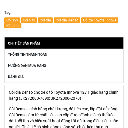
Tag:
Còi 12v
Còi ô tô
Còi đĩa
Còi đĩa Denso
Còi xe Toyota Innova
Kèn ô tô
CHI TIẾT SẢN PHẨM
THÔNG TIN THANH TOÁN
HƯỚNG DẪN MUA HÀNG
ĐÁNH GIÁ
Còi đĩa Denso cho xe ô tô Toyota Innova 12v 1 giắc hàng chính
hãng (JK272000-7690; JK272000-2070)
Còi Denso chính hãng chất lượng, độ bền cao, lắp đặt dễ dàng.
Còi Denso làm từ chất liệu cao cấp được đánh giá có thể kéo
dài tuổi thọ và hiệu suất hoạt động tốt dù trong điều kiện khắc
nghiệt. Thiết kế có hình dáng giống với chiếc kèn thu nhỏ.