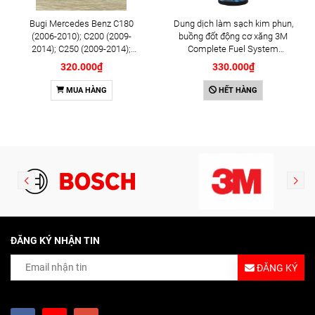
Bugi Mercedes Benz C180
Dung dịch làm sạch kim phun,
(2006-2010); C200 (2009-
buồng đốt động cơ xăng 3M
2014); C250 (2009-2014);
Complete Fuel System
E250 (2009-2013); G500
Cleaner 473ml (08813)
320.000₫
330.000₫
(2008-2015); GL450 (2006-
2012), S500 (2005-2011);
MUA HÀNG
HẾT HÀNG
SLK200 (2011-2015) chính
hãng Bosch Iridium YR6NI332
(0242140515)
ĐĂNG KÝ NHẬN TIN
ĐĂNG KÝ