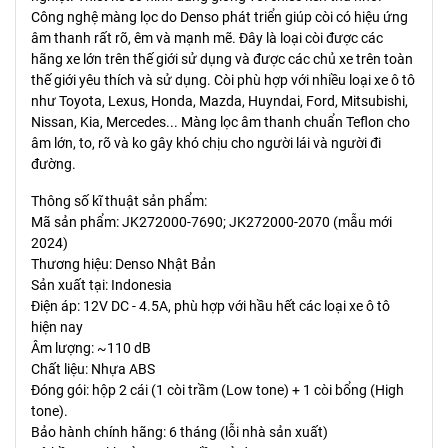
Công nghệ màng lọc do Denso phát triển giúp còi có hiệu ứng
âm thanh rất rõ, êm và mạnh mẽ. Đây là loại còi được các
hãng xe lớn trên thế giới sử dụng và được các chủ xe trên toàn
thế giới yêu thích và sử dụng. Còi phù hợp với nhiều loại xe ô tô
như Toyota, Lexus, Honda, Mazda, Huyndai, Ford, Mitsubishi,
Nissan, Kia, Mercedes... Màng lọc âm thanh chuẩn Teflon cho
âm lớn, to, rõ và ko gây khó chịu cho người lái và người đi
đường.
Thông số kĩ thuật sản phẩm:
Mã sản phẩm: JK272000-7690; JK272000-2070 (mẫu mới
2024)
Thương hiệu: Denso Nhật Bản
Sản xuất tại: Indonesia
Điện áp: 12V DC - 4.5A, phù hợp với hầu hết các loại xe ô tô
hiện nay
Âm lượng: ~110 dB
Chất liệu: Nhựa ABS
Đóng gói: hộp 2 cái (1 còi trầm (Low tone) + 1 còi bổng (High
tone).
Bảo hành chính hãng: 6 tháng (lỗi nhà sản xuất)