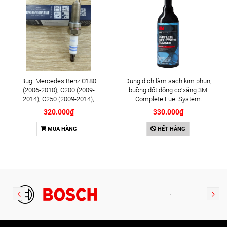
Bugi Mercedes Benz C180
Dung dịch làm sạch kim phun,
(2006-2010); C200 (2009-
buồng đốt động cơ xăng 3M
2014); C250 (2009-2014);
Complete Fuel System
E250 (2009-2013); G500
Cleaner 473ml (08813)
320.000₫
330.000₫
(2008-2015); GL450 (2006-
2012), S500 (2005-2011);
MUA HÀNG
HẾT HÀNG
SLK200 (2011-2015) chính
hãng Bosch Iridium YR6NI332
(0242140515)