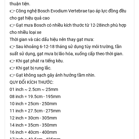
thuận tiện.
👉 Công nghệ Bosch Evodium Vertebrae tạo áp lực đồng đều
cho gạt hiệu quả cao
👉 Gạt mưa Bosch có nhiều kích thước từ 12-28inch phù hợp
cho nhiều loại xe
Thời gian và các dấu hiệu nên thay gạt mưa:
👉 Sau khoảng 6-12-18 tháng sử dụng tùy môi trường, tần
suất sử dụng, gạt mưa bị lão hóa, xuống cấp theo thời gian.
👉 Khi gạt phát ra tiếng kêu.
👉 Khi gạt bị rung lắc.
👉 Gạt không sạch gây ảnh hưởng tầm nhìn.
QUY ĐỔI KÍCH THƯỚC:
01 inch ~ 2.5cm ~ 25mm
08 inch = 19.5cm - 195mm
10 inch = 25cm - 250mm
11 inch = 27.5cm - 275mm
12 inch = 30cm - 305mm
14 inch = 35cm - 350mm
16 inch = 40cm - 400mm