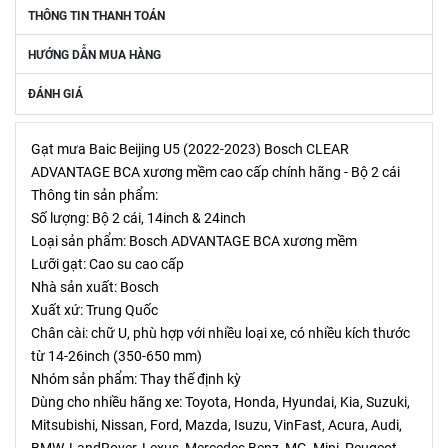
THÔNG TIN THANH TOÁN
HƯỚNG DẪN MUA HÀNG
ĐÁNH GIÁ
Gạt mưa Baic Beijing U5 (2022-2023) Bosch CLEAR
ADVANTAGE BCA xương mềm cao cấp chính hãng - Bộ 2 cái
Thông tin sản phẩm:
Số lượng: Bộ 2 cái, 14inch & 24inch
Loại sản phẩm: Bosch ADVANTAGE BCA xương mềm
Lưỡi gạt: Cao su cao cấp
Nhà sản xuất: Bosch
Xuất xứ: Trung Quốc
Chân cài: chữ U, phù hợp với nhiều loại xe, có nhiều kích thước
từ 14-26inch (350-650 mm)
Nhóm sản phẩm: Thay thế định kỳ
Dùng cho nhiều hãng xe: Toyota, Honda, Hyundai, Kia, Suzuki,
Mitsubishi, Nissan, Ford, Mazda, Isuzu, VinFast, Acura, Audi,
BMW, LandRover, Lexus, Mercedes Benz, MG, Mini, Peugeot,