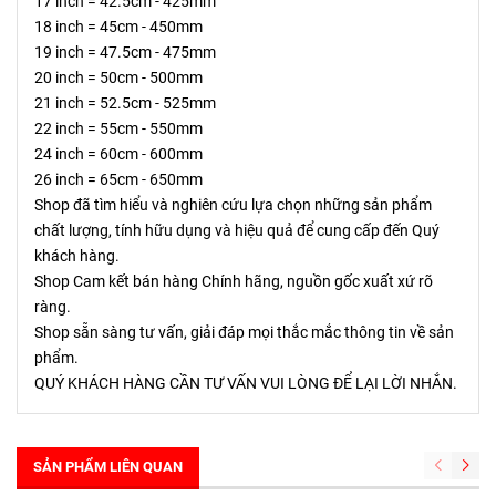
17 inch = 42.5cm - 425mm
18 inch = 45cm - 450mm
19 inch = 47.5cm - 475mm
20 inch = 50cm - 500mm
21 inch = 52.5cm - 525mm
22 inch = 55cm - 550mm
24 inch = 60cm - 600mm
26 inch = 65cm - 650mm
Shop đã tìm hiểu và nghiên cứu lựa chọn những sản phẩm
chất lượng, tính hữu dụng và hiệu quả để cung cấp đến Quý
khách hàng.
Shop Cam kết bán hàng Chính hãng, nguồn gốc xuất xứ rõ
ràng.
Shop sẵn sàng tư vấn, giải đáp mọi thắc mắc thông tin về sản
phẩm.
QUÝ KHÁCH HÀNG CẦN TƯ VẤN VUI LÒNG ĐỂ LẠI LỜI NHẮN.
SẢN PHẨM LIÊN QUAN