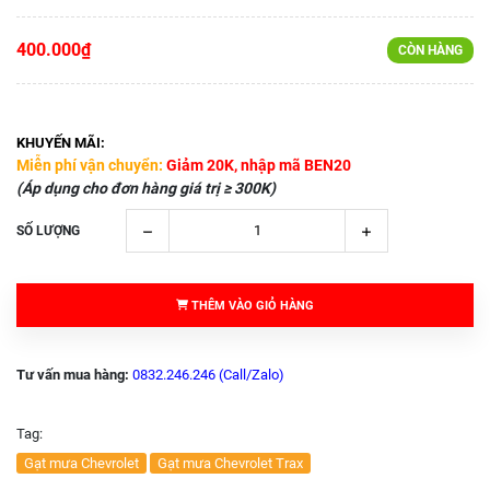
400.000₫
CÒN HÀNG
KHUYẾN MÃI:
Miễn phí vận chuyển:
Giảm 20K, nhập mã BEN20
(Áp dụng cho đơn hàng giá trị ≥ 300K)
SỐ LƯỢNG
THÊM VÀO GIỎ HÀNG
Tư vấn mua hàng:
0832.246.246 (Call/Zalo)
Tag:
Gạt mưa Chevrolet
Gạt mưa Chevrolet Trax