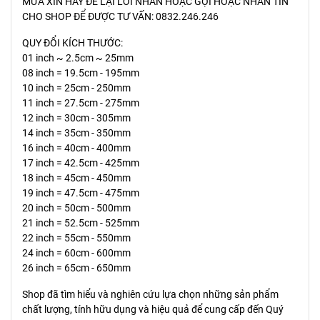
MƯA XIN HÃY ĐỂ LẠI LỜI NHẮN HOẶC GỌI HOẶC NHẮN TIN
CHO SHOP ĐỂ ĐƯỢC TƯ VẤN: 0832.246.246
QUY ĐỔI KÍCH THƯỚC:
01 inch ~ 2.5cm ~ 25mm
08 inch = 19.5cm - 195mm
10 inch = 25cm - 250mm
11 inch = 27.5cm - 275mm
12 inch = 30cm - 305mm
14 inch = 35cm - 350mm
16 inch = 40cm - 400mm
17 inch = 42.5cm - 425mm
18 inch = 45cm - 450mm
19 inch = 47.5cm - 475mm
20 inch = 50cm - 500mm
21 inch = 52.5cm - 525mm
22 inch = 55cm - 550mm
24 inch = 60cm - 600mm
26 inch = 65cm - 650mm
Shop đã tìm hiểu và nghiên cứu lựa chọn những sản phẩm
chất lượng, tính hữu dụng và hiệu quả để cung cấp đến Quý