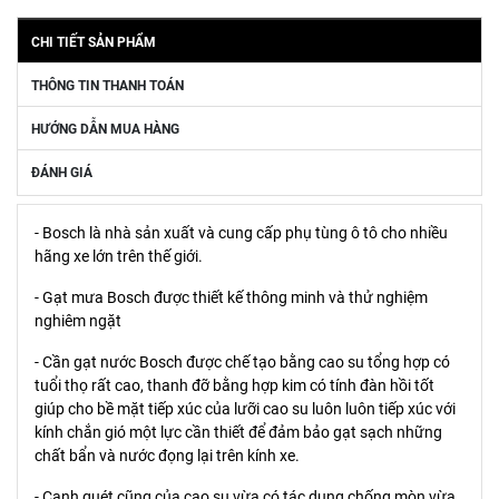
CHI TIẾT SẢN PHẨM
THÔNG TIN THANH TOÁN
HƯỚNG DẪN MUA HÀNG
ĐÁNH GIÁ
- Bosch là nhà sản xuất và cung cấp phụ tùng ô tô cho nhiều
hãng xe lớn trên thế giới.
- Gạt mưa Bosch được thiết kế thông minh và thử nghiệm
nghiêm ngặt
- Cần gạt nước Bosch được chế tạo bằng cao su tổng hợp có
tuổi thọ rất cao, thanh đỡ bằng hợp kim có tính đàn hồi tốt
giúp cho bề mặt tiếp xúc của lưỡi cao su luôn luôn tiếp xúc với
kính chắn gió một lực cần thiết để đảm bảo gạt sạch những
chất bẩn và nước đọng lại trên kính xe.
- Cạnh quét cũng của cao su vừa có tác dụng chống mòn vừa