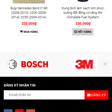
Bugi Mercedes Benz C180
Dung dịch làm sạch kim phun,
(2006-2010); C200 (2009-
buồng đốt động cơ xăng 3M
2014); C250 (2009-2014);
Complete Fuel System
E250 (2009-2013); G500
Cleaner 473ml (08813)
320.000₫
330.000₫
(2008-2015); GL450 (2006-
2012), S500 (2005-2011);
MUA HÀNG
HẾT HÀNG
SLK200 (2011-2015) chính
hãng Bosch Iridium YR6NI332
(0242140515)
ĐĂNG KÝ NHẬN TIN
ĐĂNG KÝ