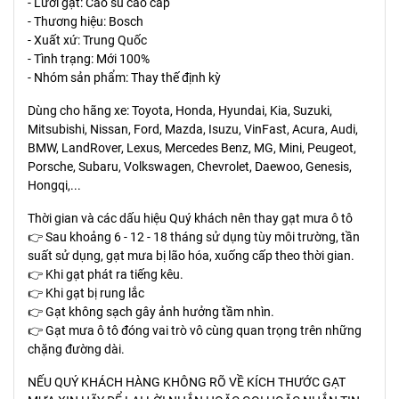
- Lưỡi gạt: Cao su cao cấp
- Thương hiệu: Bosch
- Xuất xứ: Trung Quốc
- Tình trạng: Mới 100%
- Nhóm sản phẩm: Thay thế định kỳ
Dùng cho hãng xe: Toyota, Honda, Hyundai, Kia, Suzuki,
Mitsubishi, Nissan, Ford, Mazda, Isuzu, VinFast, Acura, Audi,
BMW, LandRover, Lexus, Mercedes Benz, MG, Mini, Peugeot,
Porsche, Subaru, Volkswagen, Chevrolet, Daewoo, Genesis,
Hongqi,...
Thời gian và các dấu hiệu Quý khách nên thay gạt mưa ô tô
👉 Sau khoảng 6 - 12 - 18 tháng sử dụng tùy môi trường, tần
suất sử dụng, gạt mưa bị lão hóa, xuống cấp theo thời gian.
👉 Khi gạt phát ra tiếng kêu.
👉 Khi gạt bị rung lắc
👉 Gạt không sạch gây ảnh hưởng tầm nhìn.
👉 Gạt mưa ô tô đóng vai trò vô cùng quan trọng trên những
chặng đường dài.
NẾU QUÝ KHÁCH HÀNG KHÔNG RÕ VỀ KÍCH THƯỚC GẠT