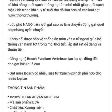
có khả năng quét sạch những hạt ẩm nhỏ nhất giúp quét sạch
mặt kính trong khi duy trì tuổi thọ dài lâu hơn cả các loại gạt
nước thông thường.
- Lớp phủ NANO trên lưỡi gạt cao su làm chuyển động gạt quét
nhẹ nhàng uyển chuyển.
- Khớp nối được bảo vệ chống ăn mòn và tia tử ngoại giúp hệ
thống vận hành tốt trong mọi thời tiết. lắp đặt rất dễ dàng và
thuận tiện.
- Công nghệ Bosch Evodium Vertebrae tạo áp lực đồng đều
cho gạt hiệu quả cao
- Gạt mưa Bosch có nhiều size từ 12inch-28inch phù hợp cho
nhiều loại xe
THÔNG TIN SẢN PHẨM:
* Bosch CLEAR ADVANTAGE BCA
- Mã sản phẩm: BCA
- Chất liệu: Xương mềm