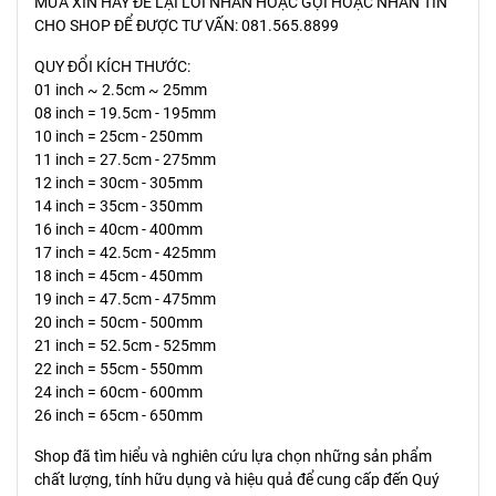
MƯA XIN HÃY ĐỂ LẠI LỜI NHẮN HOẶC GỌI HOẶC NHẮN TIN
CHO SHOP ĐỂ ĐƯỢC TƯ VẤN: 081.565.8899
QUY ĐỔI KÍCH THƯỚC:
01 inch ~ 2.5cm ~ 25mm
08 inch = 19.5cm - 195mm
10 inch = 25cm - 250mm
11 inch = 27.5cm - 275mm
12 inch = 30cm - 305mm
14 inch = 35cm - 350mm
16 inch = 40cm - 400mm
17 inch = 42.5cm - 425mm
18 inch = 45cm - 450mm
19 inch = 47.5cm - 475mm
20 inch = 50cm - 500mm
21 inch = 52.5cm - 525mm
22 inch = 55cm - 550mm
24 inch = 60cm - 600mm
26 inch = 65cm - 650mm
Shop đã tìm hiểu và nghiên cứu lựa chọn những sản phẩm
chất lượng, tính hữu dụng và hiệu quả để cung cấp đến Quý