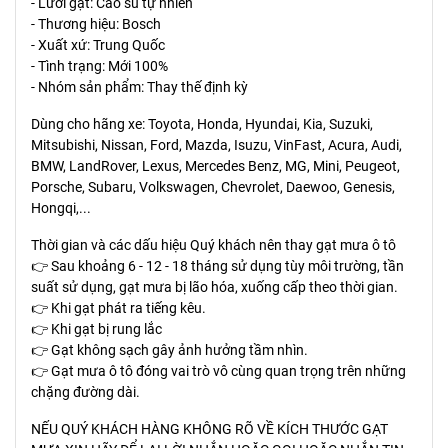
- Lưỡi gạt: Cao su tự nhiên
- Thương hiệu: Bosch
- Xuất xứ: Trung Quốc
- Tình trạng: Mới 100%
- Nhóm sản phẩm: Thay thế định kỳ
Dùng cho hãng xe: Toyota, Honda, Hyundai, Kia, Suzuki,
Mitsubishi, Nissan, Ford, Mazda, Isuzu, VinFast, Acura, Audi,
BMW, LandRover, Lexus, Mercedes Benz, MG, Mini, Peugeot,
Porsche, Subaru, Volkswagen, Chevrolet, Daewoo, Genesis,
Hongqi,...
Thời gian và các dấu hiệu Quý khách nên thay gạt mưa ô tô
👉 Sau khoảng 6 - 12 - 18 tháng sử dụng tùy môi trường, tần
suất sử dụng, gạt mưa bị lão hóa, xuống cấp theo thời gian.
👉 Khi gạt phát ra tiếng kêu.
👉 Khi gạt bị rung lắc
👉 Gạt không sạch gây ảnh hưởng tầm nhìn.
👉 Gạt mưa ô tô đóng vai trò vô cùng quan trọng trên những
chặng đường dài.
NẾU QUÝ KHÁCH HÀNG KHÔNG RÕ VỀ KÍCH THƯỚC GẠT