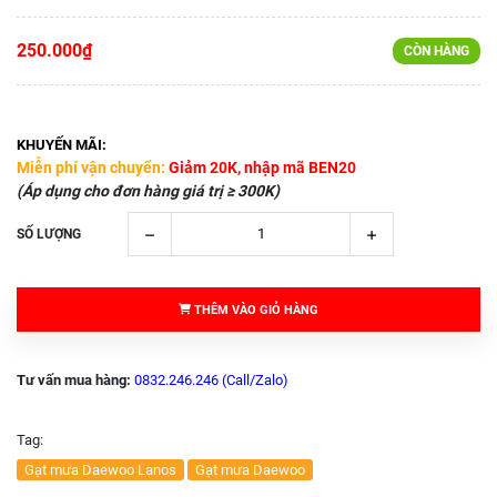
250.000₫
CÒN HÀNG
KHUYẾN MÃI:
Miễn phí vận chuyển:
Giảm 20K, nhập mã BEN20
(Áp dụng cho đơn hàng giá trị ≥ 300K)
SỐ LƯỢNG
THÊM VÀO GIỎ HÀNG
Tư vấn mua hàng:
0832.246.246 (Call/Zalo)
Tag:
Gạt mưa Daewoo Lanos
Gạt mưa Daewoo