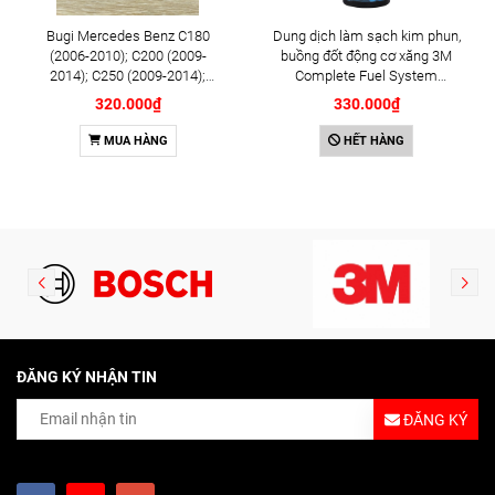
Bugi Mercedes Benz C180
Dung dịch làm sạch kim phun,
(2006-2010); C200 (2009-
buồng đốt động cơ xăng 3M
2014); C250 (2009-2014);
Complete Fuel System
E250 (2009-2013); G500
Cleaner 473ml (08813)
320.000₫
330.000₫
(2008-2015); GL450 (2006-
2012), S500 (2005-2011);
MUA HÀNG
HẾT HÀNG
SLK200 (2011-2015) chính
hãng Bosch Iridium YR6NI332
(0242140515)
ĐĂNG KÝ NHẬN TIN
ĐĂNG KÝ