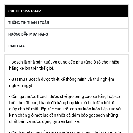
CHI TIẾT SẢN PHẨM
THÔNG TIN THANH TOÁN
HƯỚNG DẪN MUA HÀNG
ĐÁNH GIÁ
- Bosch là nhà sản xuất và cung cấp phụ tùng ô tô cho nhiều
hãng xe lớn trên thế giới.
- Gạt mưa Bosch được thiết kế thông minh và thử nghiệm
nghiêm ngặt
- Cần gạt nước Bosch được chế tạo bằng cao su tổng hợp có
tuổi thọ rất cao, thanh đỡ bằng hợp kim có tính đàn hồi tốt
giúp cho bề mặt tiếp xúc của lưỡi cao su luôn luôn tiếp xúc với
kính chắn gió một lực cần thiết để đảm bảo gạt sạch những
chất bẩn và nước đọng lại trên kính xe.
- Cạnh quét cũng của cao su vừa có tác dụng chống mòn vừa