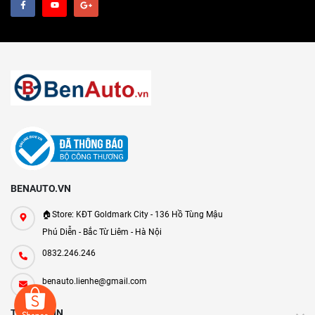
BENAUTO.VN
🏠Store: KĐT Goldmark City - 136 Hồ Tùng Mậu
Phú Diễn - Bắc Từ Liêm - Hà Nội
0832.246.246
benauto.lienhe@gmail.com
THÔNG TIN