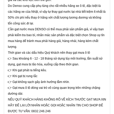
gia và các khu vực trên thế giới.
Do Denso cung cấp phụ tùng cho rất nhiều hãng xe ô tô, đặc biệt là
các hãng xe của Nhật, vì vậy tự thay gạt nước tại nhà tiết kiệm ít nhất là
50% chi phí nếu thay ở hãng với chất lượng tương đương và không
tốn công sức đi lại.
Cần gạt nước mưa DENSO có thể mua phải sản phẩm giả, vì vậy bạn
phải kiểm tra bao bì, nhãn mác sản phẩm và đặc biệt chọn Shop uy tín
mua hàng để tránh mua phải hàng giả, hàng nhái, hàng kém chất
lượng.
Thời gian và các dấu hiệu Quý khách nên thay gạt mưa ô tô
👉 Sau khoảng 6 - 12 - 18 tháng sử dụng tùy môi trường, tần suất sử
dụng, gạt mưa bị lão hóa, xuống cấp theo thời gian.
👉 Khi gạt phát ra tiếng kêu.
👉 Khi gạt bị rung lắc
👉 Gạt không sạch gây ảnh hưởng tầm nhìn.
👉 Gạt mưa ô tô đóng vai trò vô cùng quan trọng trên những chặng
đường dài.
NẾU QUÝ KHÁCH HÀNG KHÔNG RÕ VỀ KÍCH THƯỚC GẠT MƯA XIN
HÃY ĐỂ LẠI LỜI NHẮN HOẶC GỌI HOẶC NHẮN TIN CHO SHOP ĐỂ
ĐƯỢC TƯ VẤN: 0832.246.246