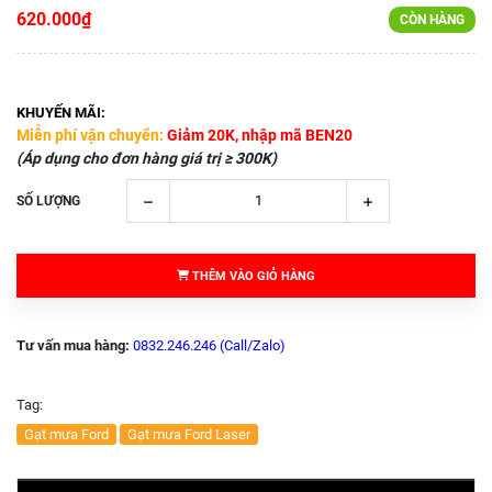
620.000₫
CÒN HÀNG
KHUYẾN MÃI:
Miễn phí vận chuyển:
Giảm 20K, nhập mã BEN20
(Áp dụng cho đơn hàng giá trị ≥ 300K)
SỐ LƯỢNG
THÊM VÀO GIỎ HÀNG
Tư vấn mua hàng:
0832.246.246 (Call/Zalo)
Tag:
Gạt mưa Ford
Gạt mưa Ford Laser