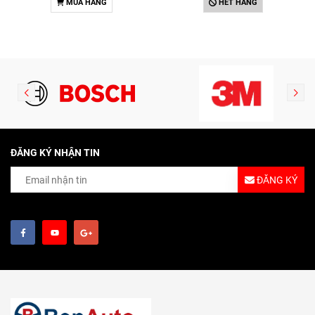
MUA HÀNG
HẾT HÀNG
SLK200 (2011-2015) chính
hãng Bosch Iridium YR6NI332
(0242140515)
ĐĂNG KÝ NHẬN TIN
ĐĂNG KÝ