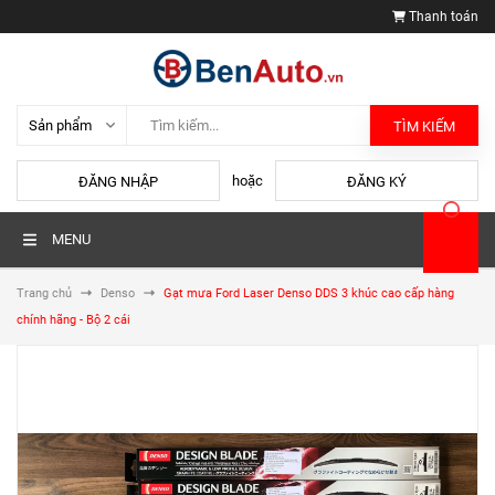
Thanh toán
TÌM KIẾM
hoặc
ĐĂNG NHẬP
ĐĂNG KÝ
MENU
Trang chủ
Denso
Gạt mưa Ford Laser Denso DDS 3 khúc cao cấp hàng
chính hãng - Bộ 2 cái