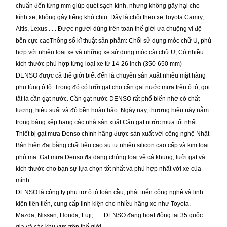
chuẩn đến từng mm giúp quét sạch kính, nhưng không gây hại cho
kính xe, không gây tiếng khó chịu. Đây là chổi theo xe Toyota Camry,
Altis, Lexus . . . Được người dùng trên toàn thế giới ưa chuộng vi độ
bền cực caoThông số kĩ thuật sản phẩm: Chổi sử dụng móc chữ U, phù
hợp với nhiều loại xe và những xe sử dụng móc cài chữ U, Có nhiều
kích thước phù hợp từng loại xe từ 14-26 inch (350-650 mm)
DENSO được cả thế giới biết đến là chuyên sản xuất nhiều mặt hàng
phụ tùng ô tô. Trong đó có lưỡi gạt cho cần gạt nước mưa trên ô tô, gọi
tắt là cần gạt nước. Cần gạt nước DENSO rất phổ biến nhờ có chất
lượng, hiệu suất và độ bền hoàn hảo. Ngày nay, thương hiệu này nằm
trong bảng xếp hạng các nhà sản xuất Cần gạt nước mưa tốt nhất.
Thiết bị gạt mưa Denso chính hãng được sản xuất với công nghệ Nhật
Bản hiện đại bằng chất liệu cao su tự nhiên silicon cao cấp và kim loại
phủ mạ. Gạt mưa Denso đa dạng chủng loại về cả khung, lưỡi gạt và
kích thước cho bạn sự lựa chọn tốt nhất và phù hợp nhất với xe của
mình.
DENSO là công ty phụ trợ ô tô toàn cầu, phát triển công nghệ và linh
kiện tiên tiến, cung cấp linh kiện cho nhiều hãng xe như Toyota,
Mazda, Nissan, Honda, Fuji, …. DENSO đang hoạt động tại 35 quốc