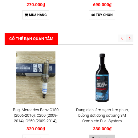
cái
270.000₫
690.000₫
MUA HÀNG
TÙY CHỌN
CÓ THỂ BẠN QUAN TÂM
Bugi Mercedes Benz C180
Dung dịch làm sạch kim phun,
(2006-2010); C200 (2009-
buồng đốt động cơ xăng 3M
2014); C250 (2009-2014);
Complete Fuel System
E250 (2009-2013); G500
Cleaner 473ml (08813)
320.000₫
330.000₫
(2008-2015); GL450 (2006-
2012), S500 (2005-2011);