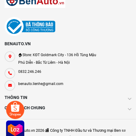
BENAUTO.VN
🏠Store: KĐT Goldmark City - 136 Hồ Tùng Mậu
Phú Diễn - Bắc Từ Liêm - Hà Nội
0832.246.246
benauto.lienhe@gmail.com
THÔNG TIN
CHÍNH SÁCH CHUNG
Ⓒ BenAuto.vn 2026 🏬 Công ty TNHH Đầu tư và Thương mại Ben 📜