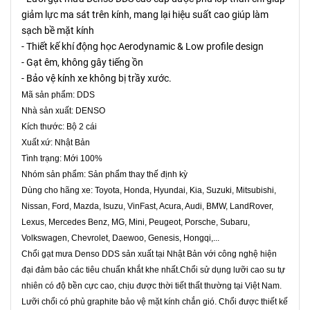
giảm lực ma sát trên kính, mang lại hiệu suất cao giúp làm
sạch bề mặt kính
- Thiết kế khí động học Aerodynamic & Low profile design
- Gạt êm, không gây tiếng ồn
- Bảo vệ kính xe không bị trầy xước.
Mã sản phẩm: DDS
Nhà sản xuất: DENSO
Kích thước: Bộ 2 cái
Xuất xứ: Nhật Bản
Tình trạng: Mới 100%
Nhóm sản phẩm: Sản phẩm thay thế định kỳ
Dùng cho hãng xe: Toyota, Honda, Hyundai, Kia, Suzuki, Mitsubishi,
Nissan, Ford, Mazda, Isuzu, VinFast, Acura, Audi, BMW, LandRover,
Lexus, Mercedes Benz, MG, Mini, Peugeot, Porsche, Subaru,
Volkswagen, Chevrolet, Daewoo, Genesis, Hongqi,...
Chổi gạt mưa Denso DDS sản xuất tại Nhật Bản với công nghệ hiện
đại đảm bảo các tiêu chuẩn khắt khe nhất.Chổi sử dụng lưỡi cao su tự
nhiên có độ bền cực cao, chịu được thời tiết thất thường tại Việt Nam.
Lưỡi chổi có phủ graphite bảo vệ mặt kính chắn gió. Chổi được thiết kế