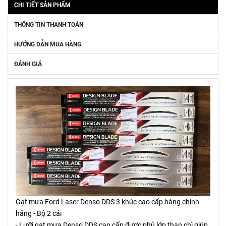
CHI TIẾT SẢN PHẨM
THÔNG TIN THANH TOÁN
HƯỚNG DẪN MUA HÀNG
ĐÁNH GIÁ
Gạt mưa Ford Laser Denso DDS 3 khúc cao cấp hàng chính
hãng - Bộ 2 cái
- Lưỡi gạt mưa Denso DDS cao cấp được phủ lớp than chì giúp