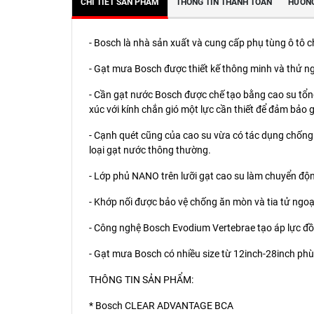
CHI TIẾT SẢN PHẨM
THÔNG TIN THANH TOÁN
HƯỚNG
- Bosch là nhà sản xuất và cung cấp phụ tùng ô tô ch
- Gạt mưa Bosch được thiết kế thông minh và thử 
- Cần gạt nước Bosch được chế tạo bằng cao su tổng 
xúc với kính chắn gió một lực cần thiết để đảm bảo 
- Cạnh quét cũng của cao su vừa có tác dụng chống 
loại gạt nước thông thường.
- Lớp phủ NANO trên lưỡi gạt cao su làm chuyển độ
- Khớp nối được bảo vệ chống ăn mòn và tia tử ngoại 
- Công nghệ Bosch Evodium Vertebrae tạo áp lực đồ
- Gạt mưa Bosch có nhiều size từ 12inch-28inch phù 
THÔNG TIN SẢN PHẨM:
* Bosch CLEAR ADVANTAGE BCA