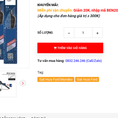
KHUYẾN MÃI:
Miễn phí vận chuyển:
Giảm 20K, nhập mã BEN20
(Áp dụng cho đơn hàng giá trị ≥ 300K)
SỐ LƯỢNG
THÊM VÀO GIỎ HÀNG
Tư vấn mua hàng:
0832.246.246 (Call/Zalo)
Tag:
Gạt mưa Ford Mondeo
Gạt mưa Ford