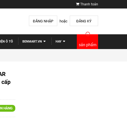
Thanh toán
ĐĂNG NHẬP
hoặc
ĐĂNG KÝ
IỆN Ô TÔ
BENMART.VN
HAY
sản phẩm
AR
 cấp
N HÀNG