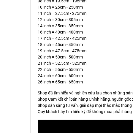
08 inch = 19.5cm - 195mm
10 inch = 25cm - 250mm
11 inch = 27.5cm - 275mm
12 inch = 30cm - 305mm
14 inch = 35cm - 350mm
16 inch = 40cm - 400mm
17 inch = 42.5cm - 425mm
18 inch = 45cm - 450mm
19 inch = 47.5cm - 475mm
20 inch = 50cm - 500mm
21 inch = 52.5cm - 525mm
22 inch = 55cm - 550mm
24 inch = 60cm - 600mm
26 inch = 65cm - 650mm
Shop đã tìm hiểu và nghiên cứu lựa chọn những sản
Shop Cam kết chỉ bán hàng Chính hãng, nguồn gốc x
Shop sẵn sàng tư vấn, giải đáp mọi thắc mắc thông 
Quý khách hãy tìm hiểu kỹ để không mua phải hàng 