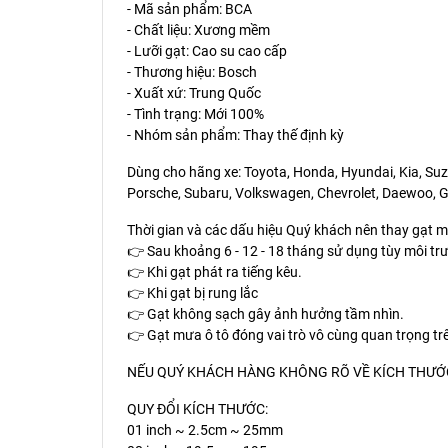
- Mã sản phẩm: BCA
- Chất liệu: Xương mềm
- Lưỡi gạt: Cao su cao cấp
- Thương hiệu: Bosch
- Xuất xứ: Trung Quốc
- Tình trạng: Mới 100%
- Nhóm sản phẩm: Thay thế định kỳ
Dùng cho hãng xe: Toyota, Honda, Hyundai, Kia, Suzu
Porsche, Subaru, Volkswagen, Chevrolet, Daewoo, Ge
Thời gian và các dấu hiệu Quý khách nên thay gạt 
👉 Sau khoảng 6 - 12 - 18 tháng sử dụng tùy môi trư
👉 Khi gạt phát ra tiếng kêu.
👉 Khi gạt bị rung lắc
👉 Gạt không sạch gây ảnh hưởng tầm nhìn.
👉 Gạt mưa ô tô đóng vai trò vô cùng quan trọng t
NẾU QUÝ KHÁCH HÀNG KHÔNG RÕ VỀ KÍCH THƯỚC 
QUY ĐỔI KÍCH THƯỚC:
01 inch ~ 2.5cm ~ 25mm