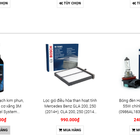
Sedona (2014-2021); Rio
chính hãn
CHỌN
TÙY CHỌN
T
(2012+); Soul (2009-2014+);
Iridiu
Soluto (2019+) chính hãng
(024213554
Bosch Double Iridium
1
YR7SII33U (0242135548)
ạch kim phun,
Lọc gió điều hòa than hoạt tính
Bóng đèn H
 cơ xăng 3M
Mercedes Benz GLA 200, 250
55W chín
el System
(2014+); CLA 200, 250 (2014-
(0986AL183
l (08813)
2019) chính hãng Bosch
00₫
990.000₫
24
(1987435505)
HÀNG
MUA HÀNG
M