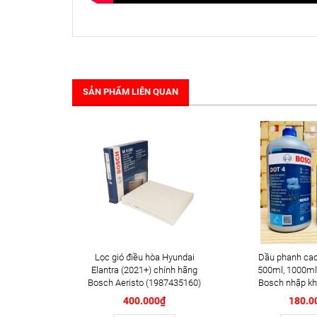
SẢN PHẨM LIÊN QUAN
Lọc gió điều hòa Hyundai
Dầu phanh cao
Elantra (2021+) chính hãng
500ml, 1000ml
Bosch Aeristo (1987435160)
Bosch nhập kh
400.000₫
180.0