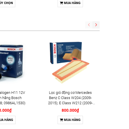
g Bosch Double
ÙY CHỌN
MUA HÀNG
m YR7SII33U
8) (OE: 18846-
1070)
alogen H11 12V
Lọc gió động cơ Mercedes
Lọc dầu đ
h hãng Bosch
Benz C Class W204 (2009-
(2018+);
8; 0986AL1530)
2015); E Class W212 (2009-
hãng B
2016); SLK (2011-2015) chính
0.000₫
800.000₫
hãng Bosch (F026400134)
UA HÀNG
MUA HÀNG