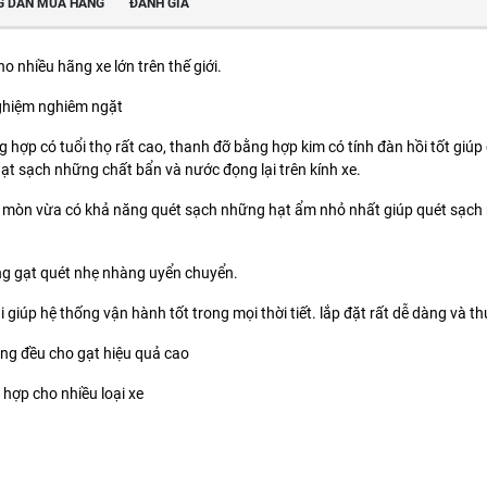
 DẪN MUA HÀNG
ĐÁNH GIÁ
o nhiều hãng xe lớn trên thế giới.
nghiệm nghiêm ngặt
hợp có tuổi thọ rất cao, thanh đỡ bằng hợp kim có tính đàn hồi tốt giúp c
gạt sạch những chất bẩn và nước đọng lại trên kính xe.
mòn vừa có khả năng quét sạch những hạt ẩm nhỏ nhất giúp quét sạch mặt
ng gạt quét nhẹ nhàng uyển chuyển.
giúp hệ thống vận hành tốt trong mọi thời tiết. lắp đặt rất dễ dàng và th
ng đều cho gạt hiệu quả cao
hợp cho nhiều loại xe