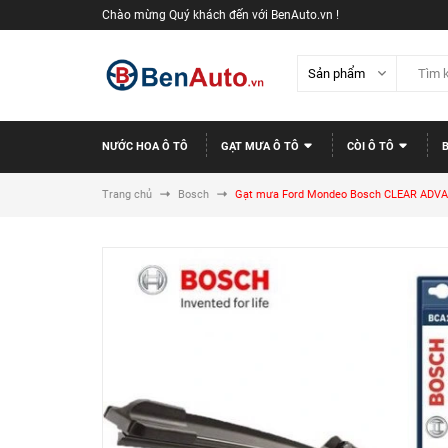
Chào mừng Quý khách đến với BenAuto.vn !
NƯỚC HOA Ô TÔ
GẠT MƯA Ô TÔ
CÒI Ô TÔ
Trang chủ
Bosch
Gạt mưa Ford Mondeo Bosch CLEAR ADVAN