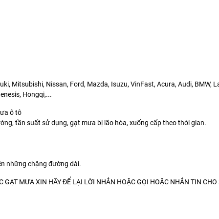
ki, Mitsubishi, Nissan, Ford, Mazda, Isuzu, VinFast, Acura, Audi, BMW, 
nesis, Hongqi,...
mưa ô tô
ờng, tần suất sử dụng, gạt mưa bị lão hóa, xuống cấp theo thời gian.
rên những chặng đường dài.
GẠT MƯA XIN HÃY ĐỂ LẠI LỜI NHẮN HOẶC GỌI HOẶC NHẮN TIN CHO 