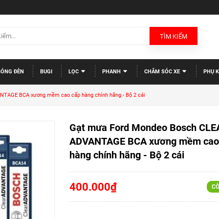
TÌM KIẾM
BÓNG ĐÈN
BUGI
LỌC
PHANH
CHĂM SÓC XE
PHỤ K
TAGE BCA xương mềm cao cấp hàng chính hãng - Bộ 2 cái
Gạt mưa Ford Mondeo Bosch CLE
ADVANTAGE BCA xương mềm cao
hàng chính hãng - Bộ 2 cái
400.000₫
CÒ