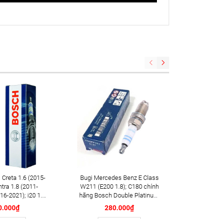
 Creta 1.6 (2015-
Bugi Mercedes Benz E Class
Gạt mưa Mini Cooper S 
ntra 1.8 (2011-
W211 (E200 1.8); C180 chính
(2016+
16-2021); i20 1.4i
hãng Bosch Double Platinum
PLUS AP 
; i30 1.6 (2013-
YR6MPP332 (0242240619)
20i
0.000₫
280.000₫
n 2.0 (2015-2021)