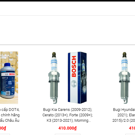
 cấp DOT4,
Bugi Kia Carens (2009-2012);
Bugi Hyundai
 chính hãng
Cerato (2013+); Forte (2009+);
2021); Ela
ẩu Châu Âu
K3 (2013-2021); Morning
2015)/2.0 (20
(2013-2018); Optima K5
(2008-2014)
00₫
410.000₫
41
(2012+); Rondo (2013+);
2017); Tucso