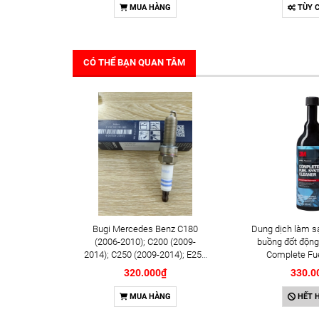
MUA HÀNG
TÙY 
CÓ THỂ BẠN QUAN TÂM
Bugi Mercedes Benz C180
Dung dịch làm s
(2006-2010); C200 (2009-
buồng đốt động
2014); C250 (2009-2014); E250
Complete Fu
(2009-2013); G500 (2008-
Cleaner 473m
320.000₫
330.0
2015); GL450 (2006-2012),
S500 (2005-2011); SLK200
MUA HÀNG
HẾT 
(2011-2015) chính hãng Bosch
Iridium YR6NI332