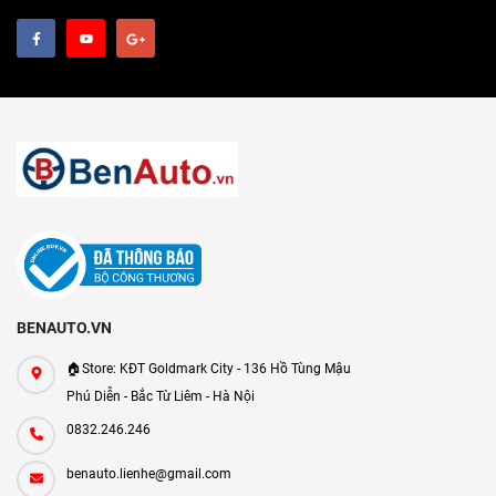
BENAUTO.VN
🏠Store: KĐT Goldmark City - 136 Hồ Tùng Mậu
Phú Diễn - Bắc Từ Liêm - Hà Nội
0832.246.246
benauto.lienhe@gmail.com