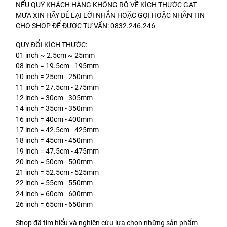
NẾU QUÝ KHÁCH HÀNG KHÔNG RÕ VỀ KÍCH THƯỚC GẠT
MƯA XIN HÃY ĐỂ LẠI LỜI NHẮN HOẶC GỌI HOẶC NHẮN TIN
CHO SHOP ĐỂ ĐƯỢC TƯ VẤN: 0832.246.246
QUY ĐỔI KÍCH THƯỚC:
01 inch ~ 2.5cm ~ 25mm
08 inch = 19.5cm - 195mm
10 inch = 25cm - 250mm
11 inch = 27.5cm - 275mm
12 inch = 30cm - 305mm
14 inch = 35cm - 350mm
16 inch = 40cm - 400mm
17 inch = 42.5cm - 425mm
18 inch = 45cm - 450mm
19 inch = 47.5cm - 475mm
20 inch = 50cm - 500mm
21 inch = 52.5cm - 525mm
22 inch = 55cm - 550mm
24 inch = 60cm - 600mm
26 inch = 65cm - 650mm
Shop đã tìm hiểu và nghiên cứu lựa chọn những sản phẩm