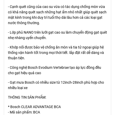
- Cạnh quét cũng của cao su vừa có tác dụng chống mòn vừa
có khả năng quét sạch những hạt ẩm nhỏ nhất giúp quét sạch
mặt kính trong khi duy trì tuổi thọ dài lâu hơn cả các loại gạt
nước thông thường.
- Lớp phủ NANO trên lưỡi gạt cao su làm chuyển động gạt quét
nhẹ nhàng uyển chuyển.
- Khớp nối được bảo vệ chống ăn mòn và tia tử ngoại giúp hệ
thống vận hành tốt trong mọi thời tiết. lắp đặt rất dễ dàng và
thuận tiện.
- Công nghệ Bosch Evodium Vertebrae tạo áp lực đồng đều
cho gạt hiệu quả cao
- Gạt mưa Bosch có nhiều size từ 12inch-28inch phù hợp cho
nhiều loại xe
THÔNG TIN SẢN PHẨM:
* Bosch CLEAR ADVANTAGE BCA
- Mã sản phẩm: BCA