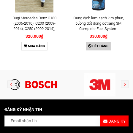
Bugi Mercedes Benz C180
Dung dịch làm sạch kim phun,
(2006-2010); C200 (2009-
buồng đốt động cơ xăng 3M
2014); C250 (2009-2014);
Complete Fuel System
E250 (2009-2013); G500
Cleaner 473ml (08813)
320.000₫
330.000₫
(2008-2015); GL450 (2006-
2012), S500 (2005-2011);
MUA HÀNG
HẾT HÀNG
SLK200 (2011-2015) chính
hãng Bosch Iridium YR6NI332
(0242140515)
ĐĂNG KÝ NHẬN TIN
ĐĂNG KÝ