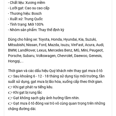
- Chất liệu: Xương mềm
- Lưỡi gạt: Cao su cao cấp
- Thương hiệu: Bosch
- Xuất xứ: Trung Quốc
- Tình trạng: Mới 100%
- Nhóm sản phẩm: Thay thế định kỳ
Dùng cho hãng xe: Toyota, Honda, Hyundai, Kia, Suzuki,
Mitsubishi, Nissan, Ford, Mazda, Isuzu, VinFast, Acura, Audi,
BMW, LandRover, Lexus, Mercedes Benz, MG, Mini, Peugeot,
Porsche, Subaru, Volkswagen, Chevrolet, Daewoo, Genesis,
Hongqi,...
Thời gian và các dấu hiệu Quý khách nên thay gạt mưa ô tô
👉 Sau khoảng 6 - 12 - 18 tháng sử dụng tùy môi trường, tần
suất sử dụng, gạt mưa bị lão hóa, xuống cấp theo thời gian.
👉 Khi gạt phát ra tiếng kêu.
👉 Khi gạt bị rung lắc
👉 Gạt không sạch gây ảnh hưởng tầm nhìn.
👉 Gạt mưa ô tô đóng vai trò vô cùng quan trọng trên những
chặng đường dài.