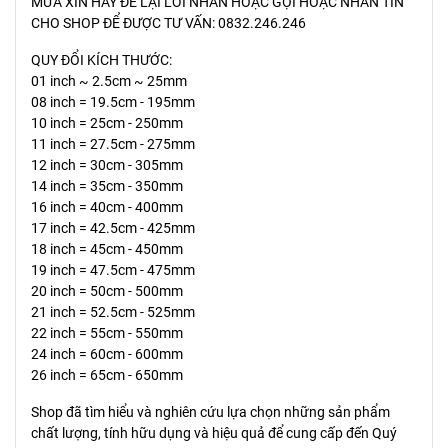
MƯA XIN HÃY ĐỂ LẠI LỜI NHẮN HOẶC GỌI HOẶC NHẮN TIN
CHO SHOP ĐỂ ĐƯỢC TƯ VẤN: 0832.246.246
QUY ĐỔI KÍCH THƯỚC:
01 inch ~ 2.5cm ~ 25mm
08 inch = 19.5cm - 195mm
10 inch = 25cm - 250mm
11 inch = 27.5cm - 275mm
12 inch = 30cm - 305mm
14 inch = 35cm - 350mm
16 inch = 40cm - 400mm
17 inch = 42.5cm - 425mm
18 inch = 45cm - 450mm
19 inch = 47.5cm - 475mm
20 inch = 50cm - 500mm
21 inch = 52.5cm - 525mm
22 inch = 55cm - 550mm
24 inch = 60cm - 600mm
26 inch = 65cm - 650mm
Shop đã tìm hiểu và nghiên cứu lựa chọn những sản phẩm
chất lượng, tính hữu dụng và hiệu quả để cung cấp đến Quý