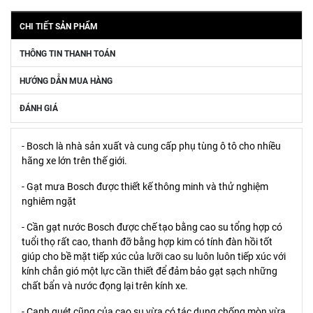
CHI TIẾT SẢN PHẨM
THÔNG TIN THANH TOÁN
HƯỚNG DẪN MUA HÀNG
ĐÁNH GIÁ
- Bosch là nhà sản xuất và cung cấp phụ tùng ô tô cho nhiều
hãng xe lớn trên thế giới.
- Gạt mưa Bosch được thiết kế thông minh và thử nghiệm
nghiêm ngặt
- Cần gạt nước Bosch được chế tạo bằng cao su tổng hợp có
tuổi thọ rất cao, thanh đỡ bằng hợp kim có tính đàn hồi tốt
giúp cho bề mặt tiếp xúc của lưỡi cao su luôn luôn tiếp xúc với
kính chắn gió một lực cần thiết để đảm bảo gạt sạch những
chất bẩn và nước đọng lại trên kính xe.
- Cạnh quét cũng của cao su vừa có tác dụng chống mòn vừa