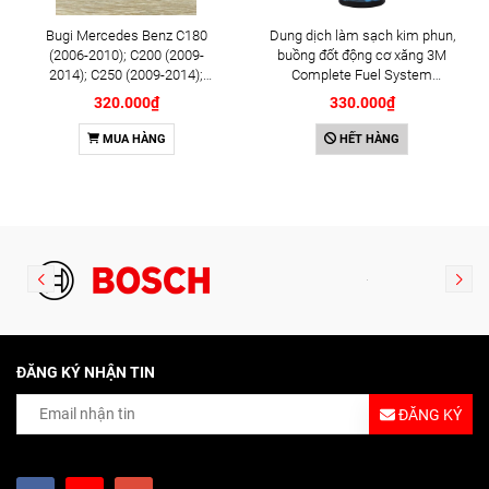
Bugi Mercedes Benz C180
Dung dịch làm sạch kim phun,
(2006-2010); C200 (2009-
buồng đốt động cơ xăng 3M
2014); C250 (2009-2014);
Complete Fuel System
E250 (2009-2013); G500
Cleaner 473ml (08813)
320.000₫
330.000₫
(2008-2015); GL450 (2006-
2012), S500 (2005-2011);
MUA HÀNG
HẾT HÀNG
SLK200 (2011-2015) chính
hãng Bosch Iridium YR6NI332
(0242140515)
ĐĂNG KÝ NHẬN TIN
ĐĂNG KÝ