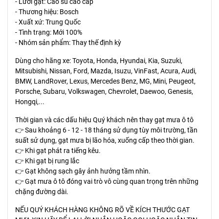
- Lưỡi gạt: Cao su cao cấp
- Thương hiệu: Bosch
- Xuất xứ: Trung Quốc
- Tình trạng: Mới 100%
- Nhóm sản phẩm: Thay thế định kỳ
Dùng cho hãng xe: Toyota, Honda, Hyundai, Kia, Suzuki,
Mitsubishi, Nissan, Ford, Mazda, Isuzu, VinFast, Acura, Audi,
BMW, LandRover, Lexus, Mercedes Benz, MG, Mini, Peugeot,
Porsche, Subaru, Volkswagen, Chevrolet, Daewoo, Genesis,
Hongqi,...
Thời gian và các dấu hiệu Quý khách nên thay gạt mưa ô tô
👉 Sau khoảng 6 - 12 - 18 tháng sử dụng tùy môi trường, tần
suất sử dụng, gạt mưa bị lão hóa, xuống cấp theo thời gian.
👉 Khi gạt phát ra tiếng kêu.
👉 Khi gạt bị rung lắc
👉 Gạt không sạch gây ảnh hưởng tầm nhìn.
👉 Gạt mưa ô tô đóng vai trò vô cùng quan trọng trên những
chặng đường dài.
NẾU QUÝ KHÁCH HÀNG KHÔNG RÕ VỀ KÍCH THƯỚC GẠT