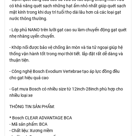
có khả năng quét sạch những hạt ẩm nhỏ nhất giúp quét sạch
mặt kính trong khi duy trì tuổi thọ dài lâu hơn cả các loại gạt
nước thông thường.
- Lớp phủ NANO trên lưỡi gạt cao su làm chuyển động gạt quét
nhẹ nhàng uyển chuyển.
- Khớp nối được bảo vệ chống ăn mòn và tia tử ngoại giúp hệ
thống vận hành tốt trong mọi thời tiết. lắp đặt rất dễ dàng và
thuận tiện.
- Công nghệ Bosch Evodium Vertebrae tạo áp lực đồng đều
cho gạt hiệu quả cao
- Gạt mưa Bosch có nhiều size từ 12inch-28inch phù hợp cho
nhiều loại xe
THÔNG TIN SẢN PHẨM:
* Bosch CLEAR ADVANTAGE BCA
- Mã sản phẩm: BCA
- Chất liệu: Xương mềm