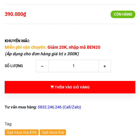
390.000₫
CÒN HÀNG
KHUYẾN MÃI:
Miễn phí vận chuyển:
Giảm 20K, nhập mã BEN20
(Áp dụng cho đơn hàng giá trị ≥ 300K)
SỐ LƯỢNG
THÊM VÀO GIỎ HÀNG
Tư vấn mua hàng:
0832.246.246 (Call/Zalo)
Tag:
Gạt mưa Kia EV6
Gạt mưa Kia