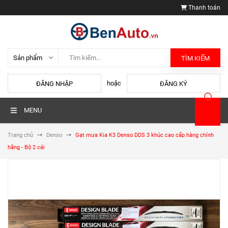
Thanh toán
TÌM KIẾM
hoặc
ĐĂNG NHẬP
ĐĂNG KÝ
MENU
Trang chủ
Denso
Gạt mưa Kia K3 Denso DDS 3 khúc cao cấp hàng chính
hãng - Bộ 2 cái