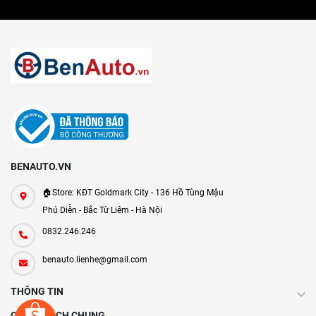
BENAUTO.VN
🏠Store: KĐT Goldmark City - 136 Hồ Tùng Mậu
Phú Diễn - Bắc Từ Liêm - Hà Nội
0832.246.246
benauto.lienhe@gmail.com
THÔNG TIN
CHÍNH SÁCH CHUNG