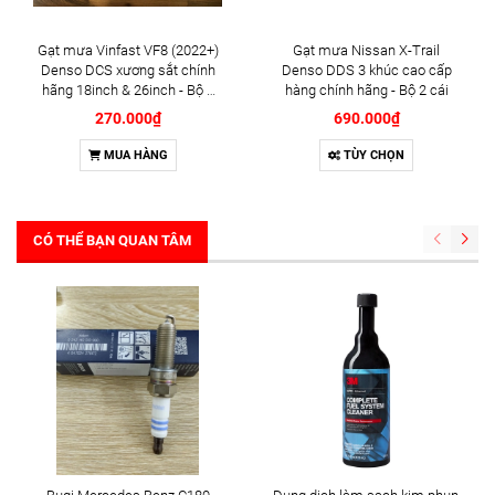
Gạt mưa Vinfast VF8 (2022+)
Gạt mưa Nissan X-Trail
Denso DCS xương sắt chính
Denso DDS 3 khúc cao cấp
hãng 18inch & 26inch - Bộ 2
hàng chính hãng - Bộ 2 cái
cái
270.000₫
690.000₫
MUA HÀNG
TÙY CHỌN
CÓ THỂ BẠN QUAN TÂM