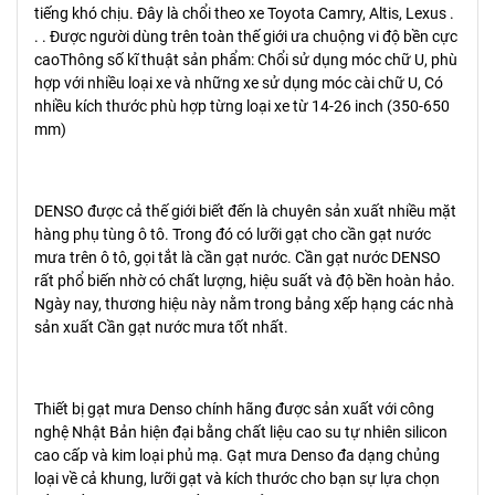
tiếng khó chịu. Đây là chổi theo xe Toyota Camry, Altis, Lexus .
. . Được người dùng trên toàn thế giới ưa chuộng vi độ bền cực
caoThông số kĩ thuật sản phẩm: Chổi sử dụng móc chữ U, phù
hợp với nhiều loại xe và những xe sử dụng móc cài chữ U, Có
nhiều kích thước phù hợp từng loại xe từ 14-26 inch (350-650
mm)
DENSO được cả thế giới biết đến là chuyên sản xuất nhiều mặt
hàng phụ tùng ô tô. Trong đó có lưỡi gạt cho cần gạt nước
mưa trên ô tô, gọi tắt là cần gạt nước. Cần gạt nước DENSO
rất phổ biến nhờ có chất lượng, hiệu suất và độ bền hoàn hảo.
Ngày nay, thương hiệu này nằm trong bảng xếp hạng các nhà
sản xuất Cần gạt nước mưa tốt nhất.
Thiết bị gạt mưa Denso chính hãng được sản xuất với công
nghệ Nhật Bản hiện đại bằng chất liệu cao su tự nhiên silicon
cao cấp và kim loại phủ mạ. Gạt mưa Denso đa dạng chủng
loại về cả khung, lưỡi gạt và kích thước cho bạn sự lựa chọn