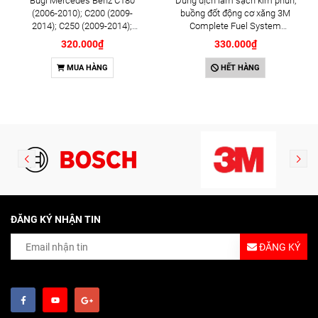
Bugi Mercedes Benz C180
Dung dịch làm sạch kim phun,
(2006-2010); C200 (2009-
buồng đốt động cơ xăng 3M
2014); C250 (2009-2014);
Complete Fuel System
E250 (2009-2013); G500
Cleaner 473ml (08813)
320.000₫
330.000₫
(2008-2015); GL450 (2006-
2012), S500 (2005-2011);
MUA HÀNG
HẾT HÀNG
SLK200 (2011-2015) chính
hãng Bosch Iridium YR6NI332
(0242140515)
ĐĂNG KÝ NHẬN TIN
ĐĂNG KÝ