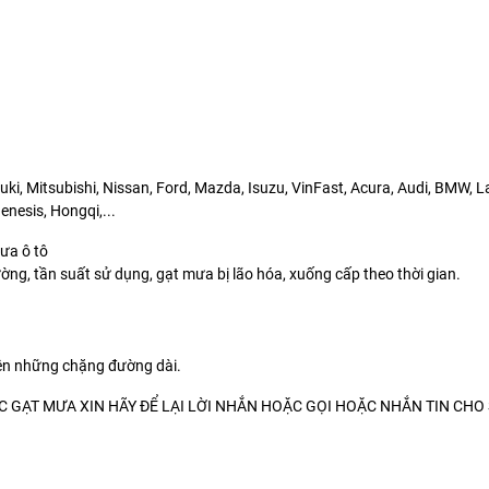
ki, Mitsubishi, Nissan, Ford, Mazda, Isuzu, VinFast, Acura, Audi, BMW, 
nesis, Hongqi,...
mưa ô tô
ờng, tần suất sử dụng, gạt mưa bị lão hóa, xuống cấp theo thời gian.
rên những chặng đường dài.
GẠT MƯA XIN HÃY ĐỂ LẠI LỜI NHẮN HOẶC GỌI HOẶC NHẮN TIN CHO 