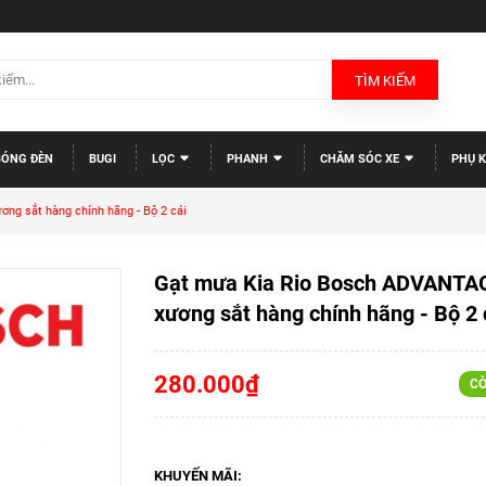
TÌM KIẾM
BÓNG ĐÈN
BUGI
LỌC
PHANH
CHĂM SÓC XE
PHỤ K
g sắt hàng chính hãng - Bộ 2 cái
Gạt mưa Kia Rio Bosch ADVANTA
xương sắt hàng chính hãng - Bộ 2 
280.000₫
CÒ
KHUYẾN MÃI: