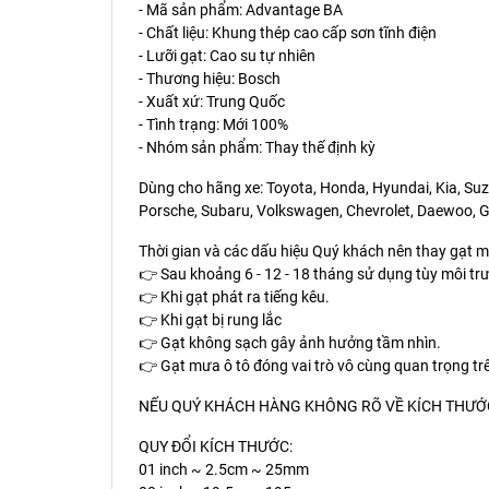
- Mã sản phẩm: Advantage BA
- Chất liệu: Khung thép cao cấp sơn tĩnh điện
- Lưỡi gạt: Cao su tự nhiên
- Thương hiệu: Bosch
- Xuất xứ: Trung Quốc
- Tình trạng: Mới 100%
- Nhóm sản phẩm: Thay thế định kỳ
Dùng cho hãng xe: Toyota, Honda, Hyundai, Kia, Suzu
Porsche, Subaru, Volkswagen, Chevrolet, Daewoo, Ge
Thời gian và các dấu hiệu Quý khách nên thay gạt 
👉 Sau khoảng 6 - 12 - 18 tháng sử dụng tùy môi trư
👉 Khi gạt phát ra tiếng kêu.
👉 Khi gạt bị rung lắc
👉 Gạt không sạch gây ảnh hưởng tầm nhìn.
👉 Gạt mưa ô tô đóng vai trò vô cùng quan trọng t
NẾU QUÝ KHÁCH HÀNG KHÔNG RÕ VỀ KÍCH THƯỚC 
QUY ĐỔI KÍCH THƯỚC:
01 inch ~ 2.5cm ~ 25mm