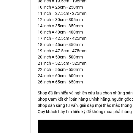
08 inch = 19.5cm - 195mm
10 inch = 25cm - 250mm
11 inch = 27.5cm - 275mm
12 inch = 30cm - 305mm
14 inch = 35cm - 350mm
16 inch = 40cm - 400mm
17 inch = 42.5cm - 425mm
18 inch = 45cm - 450mm
19 inch = 47.5cm - 475mm
20 inch = 50cm - 500mm
21 inch = 52.5cm - 525mm
22 inch = 55cm - 550mm
24 inch = 60cm - 600mm
26 inch = 65cm - 650mm
Shop đã tìm hiểu và nghiên cứu lựa chọn những sản
Shop Cam kết chỉ bán hàng Chính hãng, nguồn gốc x
Shop sẵn sàng tư vấn, giải đáp mọi thắc mắc thông 
Quý khách hãy tìm hiểu kỹ để không mua phải hàng 