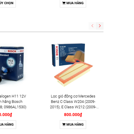
g Bosch Double
ÙY CHỌN
MUA HÀNG
m YR7SII33U
8) (OE: 18846-
1070)
alogen H11 12V
Lọc gió động cơ Mercedes
Lọc dầu đ
h hãng Bosch
Benz C Class W204 (2009-
(2018+);
8; 0986AL1530)
2015); E Class W212 (2009-
hãng B
2016); SLK (2011-2015) chính
0.000₫
800.000₫
hãng Bosch (F026400134)
UA HÀNG
MUA HÀNG