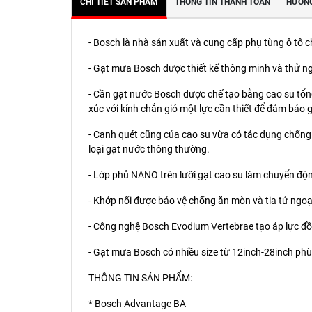
CHI TIẾT SẢN PHẨM
THÔNG TIN THANH TOÁN
HƯỚNG
- Bosch là nhà sản xuất và cung cấp phụ tùng ô tô ch
- Gạt mưa Bosch được thiết kế thông minh và thử 
- Cần gạt nước Bosch được chế tạo bằng cao su tổng 
xúc với kính chắn gió một lực cần thiết để đảm bảo 
- Cạnh quét cũng của cao su vừa có tác dụng chống 
loại gạt nước thông thường.
- Lớp phủ NANO trên lưỡi gạt cao su làm chuyển độ
- Khớp nối được bảo vệ chống ăn mòn và tia tử ngoại 
- Công nghệ Bosch Evodium Vertebrae tạo áp lực đồ
- Gạt mưa Bosch có nhiều size từ 12inch-28inch phù 
THÔNG TIN SẢN PHẨM:
* Bosch Advantage BA