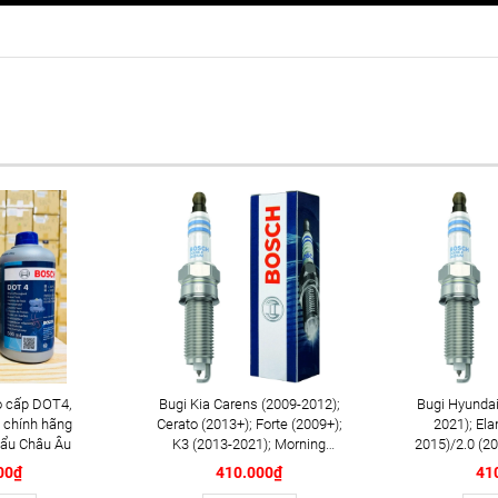
 cấp DOT4,
Bugi Kia Carens (2009-2012);
Bugi Hyundai
 chính hãng
Cerato (2013+); Forte (2009+);
2021); Ela
ẩu Châu Âu
K3 (2013-2021); Morning
2015)/2.0 (20
(2013-2018); Optima K5
(2008-2014)
00₫
410.000₫
41
(2012+); Rondo (2013+);
2017); Tucso