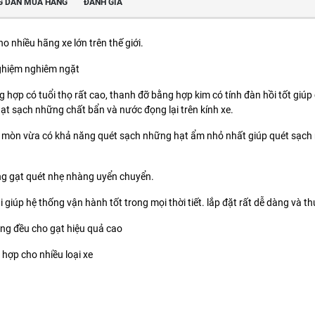
 DẪN MUA HÀNG
ĐÁNH GIÁ
o nhiều hãng xe lớn trên thế giới.
nghiệm nghiêm ngặt
hợp có tuổi thọ rất cao, thanh đỡ bằng hợp kim có tính đàn hồi tốt giúp c
gạt sạch những chất bẩn và nước đọng lại trên kính xe.
mòn vừa có khả năng quét sạch những hạt ẩm nhỏ nhất giúp quét sạch mặt
ng gạt quét nhẹ nhàng uyển chuyển.
giúp hệ thống vận hành tốt trong mọi thời tiết. lắp đặt rất dễ dàng và th
ng đều cho gạt hiệu quả cao
hợp cho nhiều loại xe