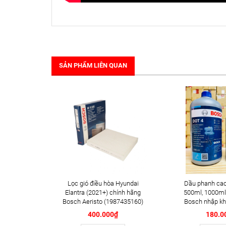
SẢN PHẨM LIÊN QUAN
Lọc gió điều hòa Hyundai
Dầu phanh cao
Elantra (2021+) chính hãng
500ml, 1000ml
Bosch Aeristo (1987435160)
Bosch nhập kh
400.000₫
180.0