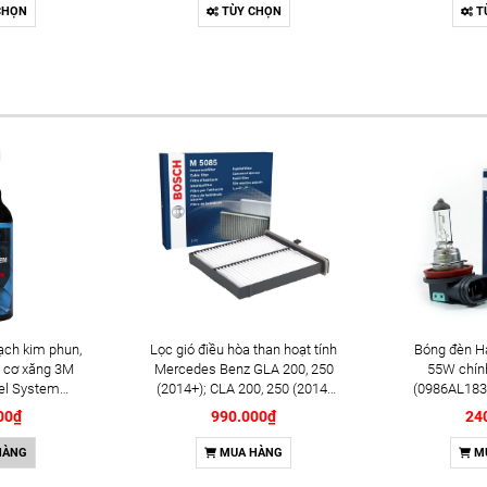
Sedona (2014-2021); Rio
chính hãn
CHỌN
TÙY CHỌN
T
(2012+); Soul (2009-2014+);
Iridiu
Soluto (2019+) chính hãng
(024213554
Bosch Double Iridium
1
YR7SII33U (0242135548)
ạch kim phun,
Lọc gió điều hòa than hoạt tính
Bóng đèn H
 cơ xăng 3M
Mercedes Benz GLA 200, 250
55W chín
el System
(2014+); CLA 200, 250 (2014-
(0986AL183
l (08813)
2019) chính hãng Bosch
00₫
990.000₫
24
(1987435505)
HÀNG
MUA HÀNG
M