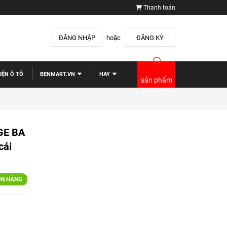
Thanh toán
ĐĂNG NHẬP
hoặc
ĐĂNG KÝ
IỆN Ô TÔ
BENMART.VN
HAY
sản phẩm
GE BA
cái
N HÀNG