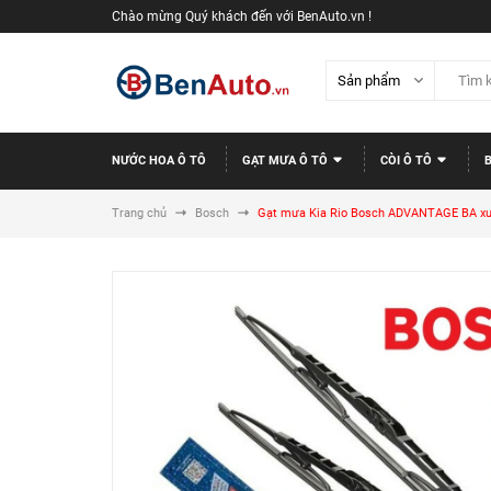
Chào mừng Quý khách đến với BenAuto.vn !
NƯỚC HOA Ô TÔ
GẠT MƯA Ô TÔ
CÒI Ô TÔ
Trang chủ
Bosch
Gạt mưa Kia Rio Bosch ADVANTAGE BA xươn