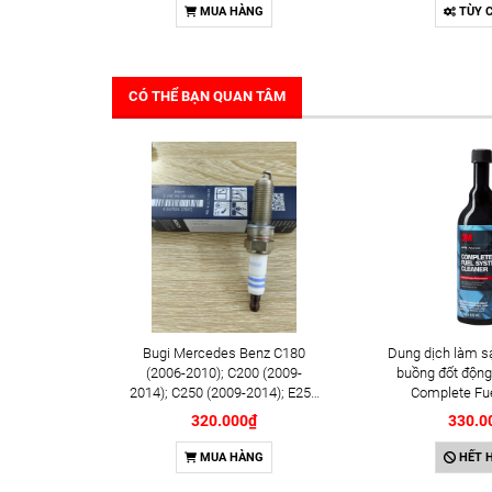
MUA HÀNG
TÙY 
CÓ THỂ BẠN QUAN TÂM
Bugi Mercedes Benz C180
Dung dịch làm s
(2006-2010); C200 (2009-
buồng đốt động
2014); C250 (2009-2014); E250
Complete Fu
(2009-2013); G500 (2008-
Cleaner 473m
320.000₫
330.0
2015); GL450 (2006-2012),
S500 (2005-2011); SLK200
MUA HÀNG
HẾT 
(2011-2015) chính hãng Bosch
Iridium YR6NI332