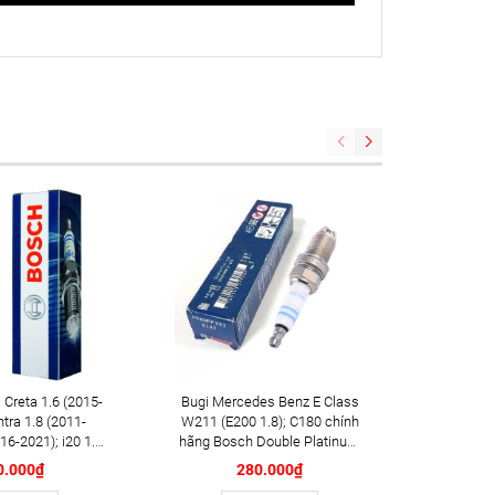
 Creta 1.6 (2015-
Bugi Mercedes Benz E Class
Gạt mưa Mini Cooper S 
ntra 1.8 (2011-
W211 (E200 1.8); C180 chính
(2016+
16-2021); i20 1.4i
hãng Bosch Double Platinum
PLUS AP 
; i30 1.6 (2013-
YR6MPP332 (0242240619)
20i
0.000₫
280.000₫
n 2.0 (2015-2021)