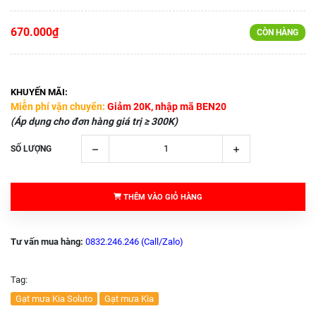
670.000₫
CÒN HÀNG
KHUYẾN MÃI:
Miễn phí vận chuyển:
Giảm 20K, nhập mã BEN20
(Áp dụng cho đơn hàng giá trị ≥ 300K)
SỐ LƯỢNG
THÊM VÀO GIỎ HÀNG
Tư vấn mua hàng:
0832.246.246 (Call/Zalo)
Tag:
Gạt mưa Kia Soluto
Gạt mưa Kia