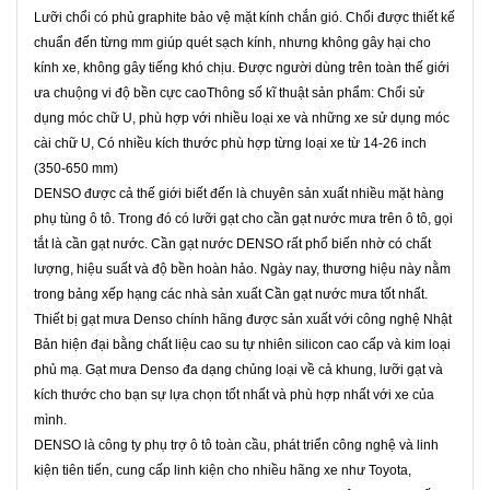
Lưỡi chổi có phủ graphite bảo vệ mặt kính chắn gió. Chổi được thiết kế
chuẩn đến từng mm giúp quét sạch kính, nhưng không gây hại cho
kính xe, không gây tiếng khó chịu. Được người dùng trên toàn thế giới
ưa chuộng vi độ bền cực caoThông số kĩ thuật sản phẩm: Chổi sử
dụng móc chữ U, phù hợp với nhiều loại xe và những xe sử dụng móc
cài chữ U, Có nhiều kích thước phù hợp từng loại xe từ 14-26 inch
(350-650 mm)
DENSO được cả thế giới biết đến là chuyên sản xuất nhiều mặt hàng
phụ tùng ô tô. Trong đó có lưỡi gạt cho cần gạt nước mưa trên ô tô, gọi
tắt là cần gạt nước. Cần gạt nước DENSO rất phổ biến nhờ có chất
lượng, hiệu suất và độ bền hoàn hảo. Ngày nay, thương hiệu này nằm
trong bảng xếp hạng các nhà sản xuất Cần gạt nước mưa tốt nhất.
Thiết bị gạt mưa Denso chính hãng được sản xuất với công nghệ Nhật
Bản hiện đại bằng chất liệu cao su tự nhiên silicon cao cấp và kim loại
phủ mạ. Gạt mưa Denso đa dạng chủng loại về cả khung, lưỡi gạt và
kích thước cho bạn sự lựa chọn tốt nhất và phù hợp nhất với xe của
mình.
DENSO là công ty phụ trợ ô tô toàn cầu, phát triển công nghệ và linh
kiện tiên tiến, cung cấp linh kiện cho nhiều hãng xe như Toyota,