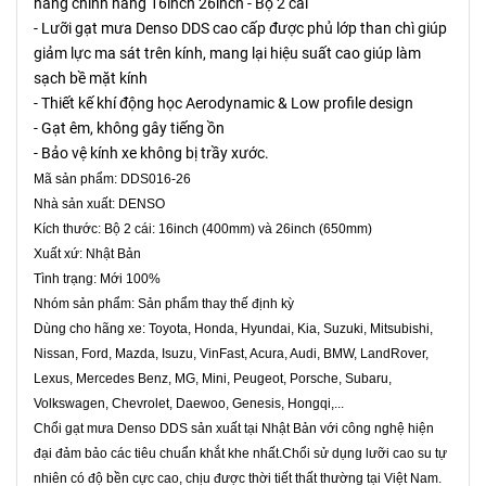
hàng chính hãng 16inch 26inch - Bộ 2 cái
- Lưỡi gạt mưa Denso DDS cao cấp được phủ lớp than chì giúp
giảm lực ma sát trên kính, mang lại hiệu suất cao giúp làm
sạch bề mặt kính
- Thiết kế khí động học Aerodynamic & Low profile design
- Gạt êm, không gây tiếng ồn
- Bảo vệ kính xe không bị trầy xước.
Mã sản phẩm: DDS016-26
Nhà sản xuất: DENSO
Kích thước: Bộ 2 cái: 16inch (400mm) và 26inch (650mm)
Xuất xứ: Nhật Bản
Tình trạng: Mới 100%
Nhóm sản phẩm: Sản phẩm thay thế định kỳ
Dùng cho hãng xe: Toyota, Honda, Hyundai, Kia, Suzuki, Mitsubishi,
Nissan, Ford, Mazda, Isuzu, VinFast, Acura, Audi, BMW, LandRover,
Lexus, Mercedes Benz, MG, Mini, Peugeot, Porsche, Subaru,
Volkswagen, Chevrolet, Daewoo, Genesis, Hongqi,...
Chổi gạt mưa Denso DDS sản xuất tại Nhật Bản với công nghệ hiện
đại đảm bảo các tiêu chuẩn khắt khe nhất.Chổi sử dụng lưỡi cao su tự
nhiên có độ bền cực cao, chịu được thời tiết thất thường tại Việt Nam.