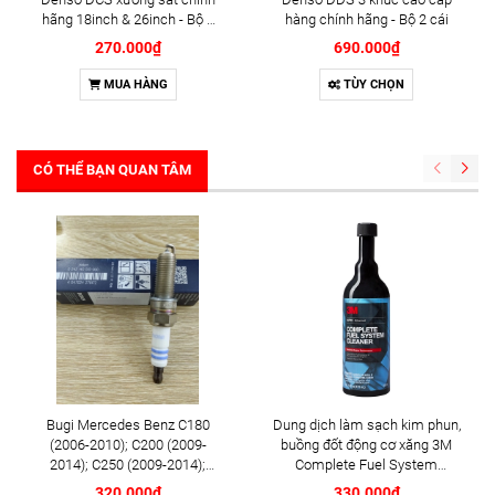
hãng 18inch & 26inch - Bộ 2
hàng chính hãng - Bộ 2 cái
cái
270.000₫
690.000₫
MUA HÀNG
TÙY CHỌN
CÓ THỂ BẠN QUAN TÂM
Bugi Mercedes Benz C180
Dung dịch làm sạch kim phun,
(2006-2010); C200 (2009-
buồng đốt động cơ xăng 3M
2014); C250 (2009-2014);
Complete Fuel System
E250 (2009-2013); G500
Cleaner 473ml (08813)
320.000₫
330.000₫