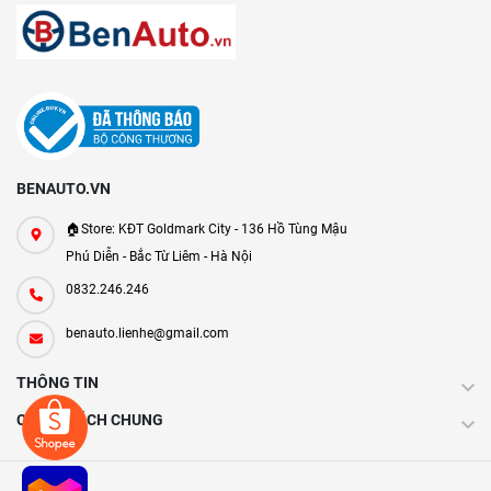
BENAUTO.VN
🏠Store: KĐT Goldmark City - 136 Hồ Tùng Mậu
Phú Diễn - Bắc Từ Liêm - Hà Nội
0832.246.246
benauto.lienhe@gmail.com
THÔNG TIN
CHÍNH SÁCH CHUNG