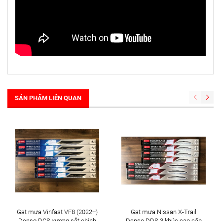
SẢN PHẨM LIÊN QUAN
Gạt mưa Vinfast VF8 (2022+)
Gạt mưa Nissan X-Trail
Denso DCS xương sắt chính
Denso DDS 3 khúc cao cấp