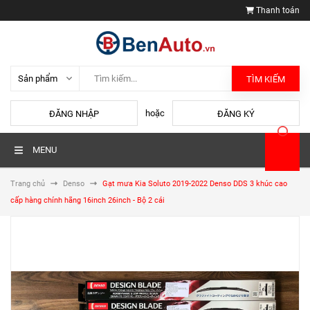
Thanh toán
TÌM KIẾM
hoặc
ĐĂNG NHẬP
ĐĂNG KÝ
MENU
Trang chủ
Denso
Gạt mưa Kia Soluto 2019-2022 Denso DDS 3 khúc cao
cấp hàng chính hãng 16inch 26inch - Bộ 2 cái