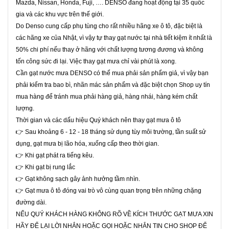
Mazda, Nissan, Honda, Fuji, …. DENSO đang hoạt động tại 35 quốc
gia và các khu vực trên thế giới.
Do Denso cung cấp phụ tùng cho rất nhiều hãng xe ô tô, đặc biệt là
các hãng xe của Nhật, vì vậy tự thay gạt nước tại nhà tiết kiệm ít nhất là
50% chi phí nếu thay ở hãng với chất lượng tương đương và không
tốn công sức đi lại. Việc thay gạt mưa chỉ vài phút là xong.
Cần gạt nước mưa DENSO có thể mua phải sản phẩm giả, vì vậy bạn
phải kiểm tra bao bì, nhãn mác sản phẩm và đặc biệt chọn Shop uy tín
mua hàng để tránh mua phải hàng giả, hàng nhái, hàng kém chất
lượng.
Thời gian và các dấu hiệu Quý khách nên thay gạt mưa ô tô
👉 Sau khoảng 6 - 12 - 18 tháng sử dụng tùy môi trường, tần suất sử
dụng, gạt mưa bị lão hóa, xuống cấp theo thời gian.
👉 Khi gạt phát ra tiếng kêu.
👉 Khi gạt bị rung lắc
👉 Gạt không sạch gây ảnh hưởng tầm nhìn.
👉 Gạt mưa ô tô đóng vai trò vô cùng quan trọng trên những chặng
đường dài.
NẾU QUÝ KHÁCH HÀNG KHÔNG RÕ VỀ KÍCH THƯỚC GẠT MƯA XIN
HÃY ĐỂ LẠI LỜI NHẮN HOẶC GỌI HOẶC NHẮN TIN CHO SHOP ĐỂ