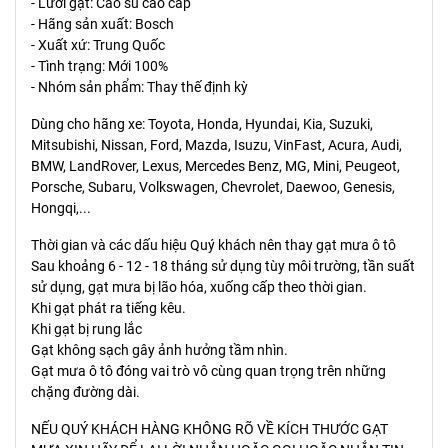
- Lưỡi gạt: Cao su cao cấp
- Hãng sản xuất: Bosch
- Xuất xứ: Trung Quốc
- Tình trạng: Mới 100%
- Nhóm sản phẩm: Thay thế định kỳ
Dùng cho hãng xe: Toyota, Honda, Hyundai, Kia, Suzuki,
Mitsubishi, Nissan, Ford, Mazda, Isuzu, VinFast, Acura, Audi,
BMW, LandRover, Lexus, Mercedes Benz, MG, Mini, Peugeot,
Porsche, Subaru, Volkswagen, Chevrolet, Daewoo, Genesis,
Hongqi,...
Thời gian và các dấu hiệu Quý khách nên thay gạt mưa ô tô
Sau khoảng 6 - 12 - 18 tháng sử dụng tùy môi trường, tần suất
sử dụng, gạt mưa bị lão hóa, xuống cấp theo thời gian.
Khi gạt phát ra tiếng kêu.
Khi gạt bị rung lắc
Gạt không sạch gây ảnh hưởng tầm nhìn.
Gạt mưa ô tô đóng vai trò vô cùng quan trọng trên những
chặng đường dài.
NẾU QUÝ KHÁCH HÀNG KHÔNG RÕ VỀ KÍCH THƯỚC GẠT