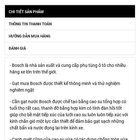
CHI TIẾT SẢN PHẨM
THÔNG TIN THANH TOÁN
HƯỚNG DẪN MUA HÀNG
ĐÁNH GIÁ
- Bosch là nhà sản xuất và cung cấp phụ tùng ô tô cho nhiều
hãng xe lớn trên thế giới.
- Gạt mưa Bosch được thiết kế thông minh và thử nghiệm
nghiêm ngặt
- Cần gạt nước Bosch được chế tạo bằng cao su tổng hợp có
tuổi thọ rất cao, thanh đỡ bằng hợp kim có tính đàn hồi tốt
giúp cho bề mặt tiếp xúc của lưỡi cao su luôn luôn tiếp xúc với
kính chắn gió một lực cần thiết để đảm bảo gạt sạch những
chất bẩn và nước đọng lại trên kính xe.
- Cạnh quét cũng của cao su vừa có tác dụng chống mòn vừa