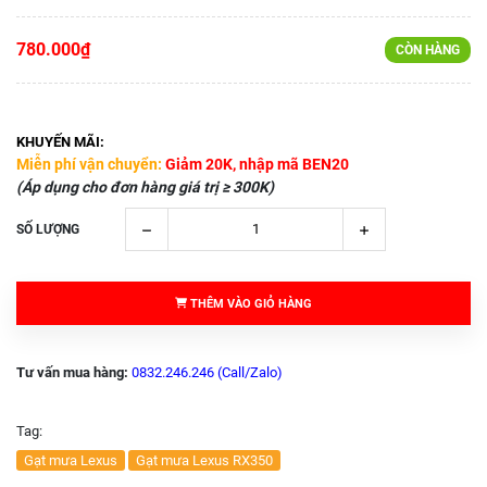
780.000₫
CÒN HÀNG
KHUYẾN MÃI:
Miễn phí vận chuyển:
Giảm 20K, nhập mã BEN20
(Áp dụng cho đơn hàng giá trị ≥ 300K)
SỐ LƯỢNG
THÊM VÀO GIỎ HÀNG
Tư vấn mua hàng:
0832.246.246 (Call/Zalo)
Tag:
Gạt mưa Lexus
Gạt mưa Lexus RX350