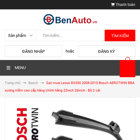
Thanh toán
TÌM KIẾM
hoặc
ĐĂNG NHẬP
ĐĂNG KÝ
MENU
Trang chủ
Bosch
Gạt mưa Lexus RX350 2008-2015 Bosch AEROTWIN BBA
xương mềm cao cấp hàng chính hãng 22inch 26inch - Bộ 2 cái