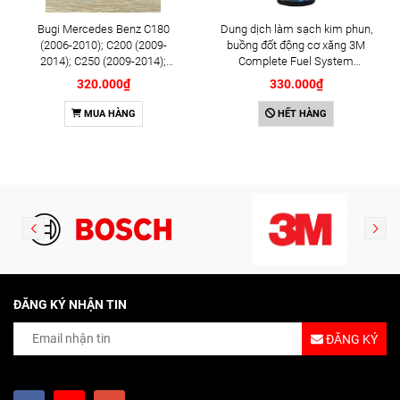
Bugi Mercedes Benz C180
Dung dịch làm sạch kim phun,
(2006-2010); C200 (2009-
buồng đốt động cơ xăng 3M
2014); C250 (2009-2014);
Complete Fuel System
E250 (2009-2013); G500
Cleaner 473ml (08813)
320.000₫
330.000₫
(2008-2015); GL450 (2006-
2012), S500 (2005-2011);
MUA HÀNG
HẾT HÀNG
SLK200 (2011-2015) chính
hãng Bosch Iridium YR6NI332
(0242140515)
ĐĂNG KÝ NHẬN TIN
ĐĂNG KÝ