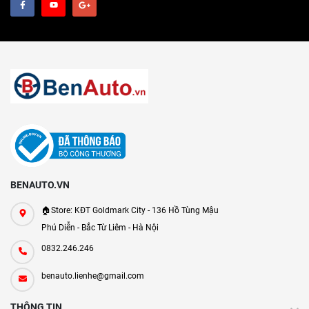
BENAUTO.VN
🏠Store: KĐT Goldmark City - 136 Hồ Tùng Mậu
Phú Diễn - Bắc Từ Liêm - Hà Nội
0832.246.246
benauto.lienhe@gmail.com
THÔNG TIN