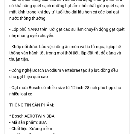
có khả năng quét sạch những hạt ẩm nhỏ nhất giúp quét sạch
mặt kính trong khi duy trì tuổi thọ dài lâu hơn cả các loại gạt
nước thông thường.
- Lớp phủ NANO trên lưỡi gạt cao su làm chuyển động gạt quét
nhẹ nhàng uyển chuyển.
- Khớp nối được bảo vệ chống ăn mòn và tia tử ngoại giúp hệ
thống vận hành tốt trong mọi thời tiết. lắp đặt rất dễ dàng và
thuận tiện.
- Công nghệ Bosch Evodium Vertebrae tạo áp lực đồng đều
cho gạt hiệu quả cao
- Gạt mưa Bosch có nhiều size từ 12inch-28inch phù hợp cho
nhiều loại xe
THÔNG TIN SẢN PHẨM:
* Bosch AEROTWIN BBA
- Mã sản phẩm: BBA
- Chất liệu: Xương mềm