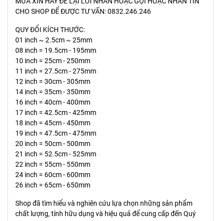
MƯA XIN HÃY ĐỂ LẠI LỜI NHẮN HOẶC GỌI HOẶC NHẮN TIN
CHO SHOP ĐỂ ĐƯỢC TƯ VẤN: 0832.246.246
QUY ĐỔI KÍCH THƯỚC:
01 inch ~ 2.5cm ~ 25mm
08 inch = 19.5cm - 195mm
10 inch = 25cm - 250mm
11 inch = 27.5cm - 275mm
12 inch = 30cm - 305mm
14 inch = 35cm - 350mm
16 inch = 40cm - 400mm
17 inch = 42.5cm - 425mm
18 inch = 45cm - 450mm
19 inch = 47.5cm - 475mm
20 inch = 50cm - 500mm
21 inch = 52.5cm - 525mm
22 inch = 55cm - 550mm
24 inch = 60cm - 600mm
26 inch = 65cm - 650mm
Shop đã tìm hiểu và nghiên cứu lựa chọn những sản phẩm
chất lượng, tính hữu dụng và hiệu quả để cung cấp đến Quý