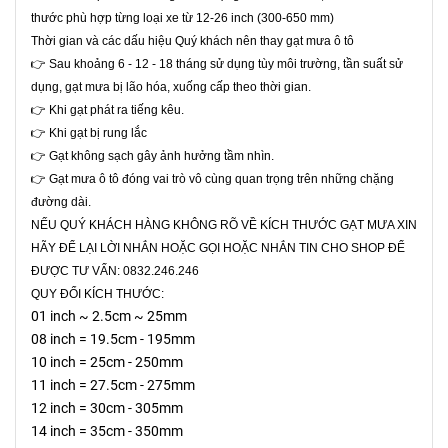
thước phù hợp từng loại xe từ 12-26 inch (300-650 mm)
Thời gian và các dấu hiệu Quý khách nên thay gạt mưa ô tô
👉 Sau khoảng 6 - 12 - 18 tháng sử dụng tùy môi trường, tần suất sử
dụng, gạt mưa bị lão hóa, xuống cấp theo thời gian.
👉 Khi gạt phát ra tiếng kêu.
👉 Khi gạt bị rung lắc
👉 Gạt không sạch gây ảnh hưởng tầm nhìn.
👉 Gạt mưa ô tô đóng vai trò vô cùng quan trọng trên những chặng
đường dài.
NẾU QUÝ KHÁCH HÀNG KHÔNG RÕ VỀ KÍCH THƯỚC GẠT MƯA XIN
HÃY ĐỂ LẠI LỜI NHẮN HOẶC GỌI HOẶC NHẮN TIN CHO SHOP ĐỂ
ĐƯỢC TƯ VẤN: 0832.246.246
QUY ĐỔI KÍCH THƯỚC:
01 inch ~ 2.5cm ~ 25mm
08 inch = 19.5cm - 195mm
10 inch = 25cm - 250mm
11 inch = 27.5cm - 275mm
12 inch = 30cm - 305mm
14 inch = 35cm - 350mm