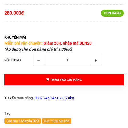
280.000₫
CÒN HÀNG
KHUYẾN MÃI:
Miễn phí vận chuyển:
Giảm 20K, nhập mã BEN20
(Áp dụng cho đơn hàng giá trị ≥ 300K)
SỐ LƯỢNG
THÊM VÀO GIỎ HÀNG
Tư vấn mua hàng:
0832.246.246 (Call/Zalo)
Tag:
Gạt mưa Mazda 323
Gạt mưa Mazda