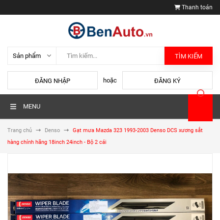
Thanh toán
TÌM KIẾM
hoặc
ĐĂNG NHẬP
ĐĂNG KÝ
MENU
Trang chủ
Denso
Gạt mưa Mazda 323 1993-2003 Denso DCS xương sắt
hàng chính hãng 18inch 24inch - Bộ 2 cái