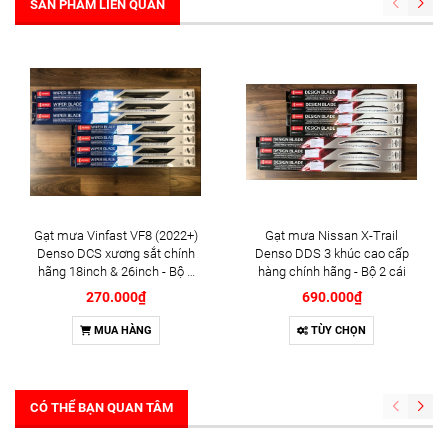
SẢN PHẨM LIÊN QUAN
Gạt mưa Vinfast VF8 (2022+)
Gạt mưa Nissan X-Trail
Denso DCS xương sắt chính
Denso DDS 3 khúc cao cấp
hãng 18inch & 26inch - Bộ 2
hàng chính hãng - Bộ 2 cái
cái
270.000₫
690.000₫
MUA HÀNG
TÙY CHỌN
CÓ THỂ BẠN QUAN TÂM