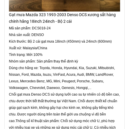
Gạt mưa Mazda 323 1993-2003 Denso DCS xương sắt hàng
chính hãng 18inch 24inch - Bộ 2 cái
Mã sản phẩm: DCS018-24
Nhà sản xuất: DENSO
Kích thước: Bộ 2 cái gạt mưa 18inch (450mm) và 24inch (600mm)
Xuất xứ: Malaysia/China
Tình trạng: Mới 100%
Nhóm sản phẩm: Sản phẩm thay thế định kỳ
Dùng cho hãng xe: Toyota, Honda, Hyundai, Kia, Suzuki, Mitsubishi,
Nissan, Ford, Mazda, Isuzu, VinFast, Acura, Audi, BMW, LandRover,
Lexus, Mercedes Benz, MG, Mini, Peugeot, Porsche, Subaru,
Volkswagen, Chevrolet, Daewoo, Genesis, Hongqi,...
Chổi gạt mưa Denso DCS sử dụng lưỡi cao su tự nhiên có độ bền cao,
chịu được thời tiết thất thường tại Việt Nam. Chổi được thiết kế chuẩn
giúp gạt sạch kính, không gây hại cho kính xe, không gây tiếng khó
chịu. Được người dùng trên toàn thế giới ưa chuộng vì độ bền
cao.Thông số kĩ thuật sản phẩm: Chổi sử dụng móc chữ U, phù hợp
với nhiều loại xe và những xe sử dụng móc cài chữ U, Có nhiều kích