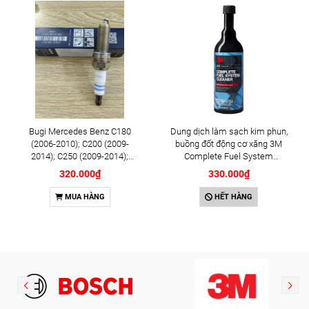
Bugi Mercedes Benz C180
Dung dịch làm sạch kim phun,
(2006-2010); C200 (2009-
buồng đốt động cơ xăng 3M
2014); C250 (2009-2014);
Complete Fuel System
E250 (2009-2013); G500
Cleaner 473ml (08813)
320.000₫
330.000₫
(2008-2015); GL450 (2006-
2012), S500 (2005-2011);
MUA HÀNG
HẾT HÀNG
SLK200 (2011-2015) chính
hãng Bosch Iridium YR6NI332
(0242140515)