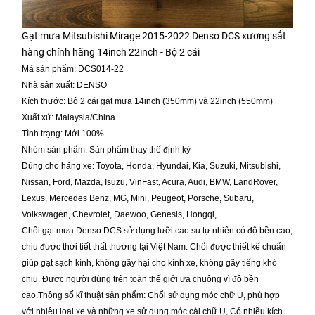
Gạt mưa Mitsubishi Mirage 2015-2022 Denso DCS xương sắt
hàng chính hãng 14inch 22inch - Bộ 2 cái
Mã sản phẩm: DCS014-22
Nhà sản xuất: DENSO
Kích thước: Bộ 2 cái gạt mưa 14inch (350mm) và 22inch (550mm)
Xuất xứ: Malaysia/China
Tình trạng: Mới 100%
Nhóm sản phẩm: Sản phẩm thay thế định kỳ
Dùng cho hãng xe: Toyota, Honda, Hyundai, Kia, Suzuki, Mitsubishi,
Nissan, Ford, Mazda, Isuzu, VinFast, Acura, Audi, BMW, LandRover,
Lexus, Mercedes Benz, MG, Mini, Peugeot, Porsche, Subaru,
Volkswagen, Chevrolet, Daewoo, Genesis, Hongqi,...
Chổi gạt mưa Denso DCS sử dụng lưỡi cao su tự nhiên có độ bền cao,
chịu được thời tiết thất thường tại Việt Nam. Chổi được thiết kế chuẩn
giúp gạt sạch kính, không gây hại cho kính xe, không gây tiếng khó
chịu. Được người dùng trên toàn thế giới ưa chuộng vì độ bền
cao.Thông số kĩ thuật sản phẩm: Chổi sử dụng móc chữ U, phù hợp
với nhiều loại xe và những xe sử dụng móc cài chữ U, Có nhiều kích