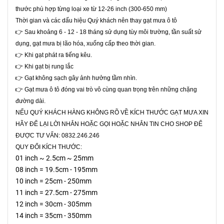
thước phù hợp từng loại xe từ 12-26 inch (300-650 mm)
Thời gian và các dấu hiệu Quý khách nên thay gạt mưa ô tô
👉 Sau khoảng 6 - 12 - 18 tháng sử dụng tùy môi trường, tần suất sử
dụng, gạt mưa bị lão hóa, xuống cấp theo thời gian.
👉 Khi gạt phát ra tiếng kêu.
👉 Khi gạt bị rung lắc
👉 Gạt không sạch gây ảnh hưởng tầm nhìn.
👉 Gạt mưa ô tô đóng vai trò vô cùng quan trọng trên những chặng
đường dài.
NẾU QUÝ KHÁCH HÀNG KHÔNG RÕ VỀ KÍCH THƯỚC GẠT MƯA XIN
HÃY ĐỂ LẠI LỜI NHẮN HOẶC GỌI HOẶC NHẮN TIN CHO SHOP ĐỂ
ĐƯỢC TƯ VẤN: 0832.246.246
QUY ĐỔI KÍCH THƯỚC:
01 inch ~ 2.5cm ~ 25mm
08 inch = 19.5cm - 195mm
10 inch = 25cm - 250mm
11 inch = 27.5cm - 275mm
12 inch = 30cm - 305mm
14 inch = 35cm - 350mm