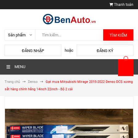
Thanh toán
TÌM KIẾM
hoặc
ĐĂNG NHẬP
ĐĂNG KÝ
MENU
Trang chủ
Denso
Gạt mưa Mitsubishi Mirage 2015-2022 Denso DCS xương
sắt hàng chính hãng 14inch 22inch - Bộ 2 cái