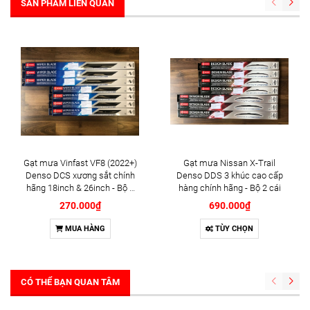
SẢN PHẨM LIÊN QUAN
Gạt mưa Vinfast VF8 (2022+)
Gạt mưa Nissan X-Trail
Denso DCS xương sắt chính
Denso DDS 3 khúc cao cấp
hãng 18inch & 26inch - Bộ 2
hàng chính hãng - Bộ 2 cái
cái
270.000₫
690.000₫
MUA HÀNG
TÙY CHỌN
CÓ THỂ BẠN QUAN TÂM