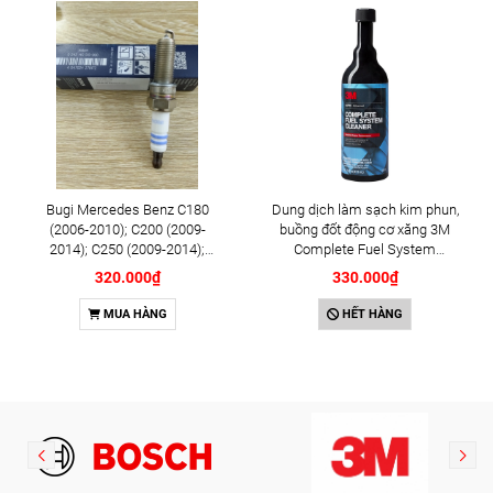
Bugi Mercedes Benz C180
Dung dịch làm sạch kim phun,
(2006-2010); C200 (2009-
buồng đốt động cơ xăng 3M
2014); C250 (2009-2014);
Complete Fuel System
E250 (2009-2013); G500
Cleaner 473ml (08813)
320.000₫
330.000₫
(2008-2015); GL450 (2006-
2012), S500 (2005-2011);
MUA HÀNG
HẾT HÀNG
SLK200 (2011-2015) chính
hãng Bosch Iridium YR6NI332
(0242140515)