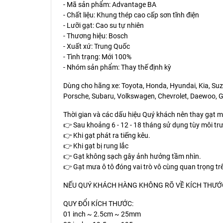
- Mã sản phẩm: Advantage BA
- Chất liệu: Khung thép cao cấp sơn tĩnh điện
- Lưỡi gạt: Cao su tự nhiên
- Thương hiệu: Bosch
- Xuất xứ: Trung Quốc
- Tình trạng: Mới 100%
- Nhóm sản phẩm: Thay thế định kỳ
Dùng cho hãng xe: Toyota, Honda, Hyundai, Kia, Suzu
Porsche, Subaru, Volkswagen, Chevrolet, Daewoo, Ge
Thời gian và các dấu hiệu Quý khách nên thay gạt 
👉 Sau khoảng 6 - 12 - 18 tháng sử dụng tùy môi trư
👉 Khi gạt phát ra tiếng kêu.
👉 Khi gạt bị rung lắc
👉 Gạt không sạch gây ảnh hưởng tầm nhìn.
👉 Gạt mưa ô tô đóng vai trò vô cùng quan trọng t
NẾU QUÝ KHÁCH HÀNG KHÔNG RÕ VỀ KÍCH THƯỚC 
QUY ĐỔI KÍCH THƯỚC:
01 inch ~ 2.5cm ~ 25mm