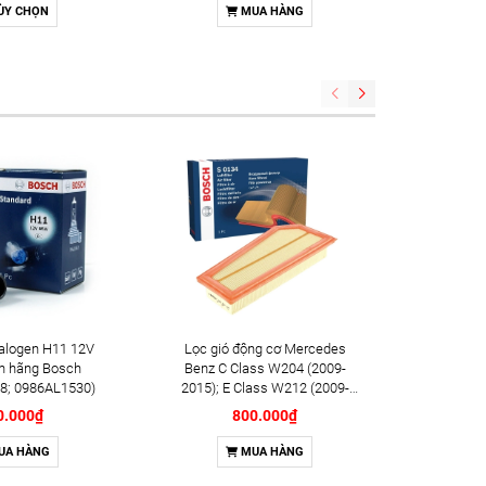
g Bosch Double
ÙY CHỌN
MUA HÀNG
m YR7SII33U
8) (OE: 18846-
1070)
alogen H11 12V
Lọc gió động cơ Mercedes
Lọc dầu đ
h hãng Bosch
Benz C Class W204 (2009-
(2018+);
8; 0986AL1530)
2015); E Class W212 (2009-
hãng B
2016); SLK (2011-2015) chính
0.000₫
800.000₫
hãng Bosch (F026400134)
UA HÀNG
MUA HÀNG