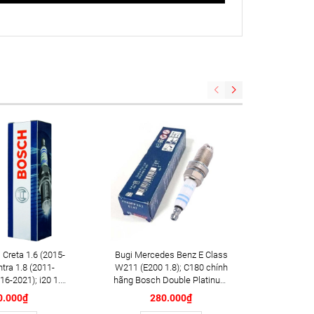
 Creta 1.6 (2015-
Bugi Mercedes Benz E Class
Gạt mưa Mini Cooper S 
ntra 1.8 (2011-
W211 (E200 1.8); C180 chính
(2016+
16-2021); i20 1.4i
hãng Bosch Double Platinum
PLUS AP 
; i30 1.6 (2013-
YR6MPP332 (0242240619)
20i
0.000₫
280.000₫
n 2.0 (2015-2021)