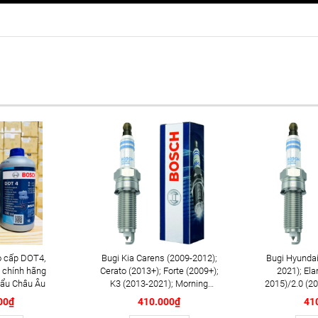
 cấp DOT4,
Bugi Kia Carens (2009-2012);
Bugi Hyundai
 chính hãng
Cerato (2013+); Forte (2009+);
2021); Ela
ẩu Châu Âu
K3 (2013-2021); Morning
2015)/2.0 (20
(2013-2018); Optima K5
(2008-2014)
00₫
410.000₫
41
(2012+); Rondo (2013+);
2017); Tucso