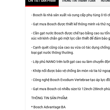
CHI TIẾT SẢN PHẨM
THÔNG TIN THANH TOÁN
HƯỚNG
- Bosch là nhà sản xuất và cung cấp phụ tùng ô tô ch
- Gạt mưa Bosch được thiết kế thông minh và thử 
- Cần gạt nước Bosch được chế tạo bằng cao su tổng 
xúc với kính chắn gió một lực cần thiết để đảm bảo 
- Cạnh quét cũng của cao su vừa có tác dụng chống 
loại gạt nước thông thường.
- Lớp phủ NANO trên lưỡi gạt cao su làm chuyển độ
- Khớp nối được bảo vệ chống ăn mòn và tia tử ngoại 
- Công nghệ Bosch Evodium Vertebrae tạo áp lực đồ
- Gạt mưa Bosch có nhiều size từ 12inch-28inch phù 
THÔNG TIN SẢN PHẨM:
* Bosch Advantage BA