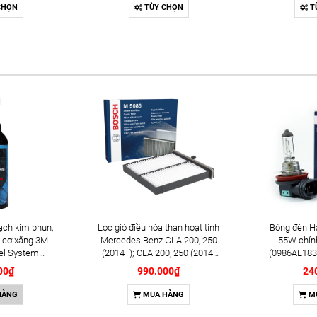
Sedona (2014-2021); Rio
chính hãn
CHỌN
TÙY CHỌN
T
(2012+); Soul (2009-2014+);
Iridiu
Soluto (2019+) chính hãng
(024213554
Bosch Double Iridium
1
YR7SII33U (0242135548)
ạch kim phun,
Lọc gió điều hòa than hoạt tính
Bóng đèn H
 cơ xăng 3M
Mercedes Benz GLA 200, 250
55W chín
el System
(2014+); CLA 200, 250 (2014-
(0986AL183
l (08813)
2019) chính hãng Bosch
00₫
990.000₫
24
(1987435505)
HÀNG
MUA HÀNG
M