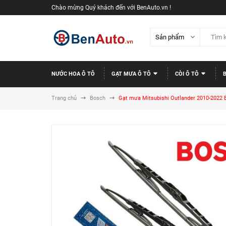
Chào mừng Quý khách đến với BenAuto.vn !
NƯỚC HOA Ô TÔ
GẠT MƯA Ô TÔ
CÒI Ô TÔ
Trang chủ
Bosch
Gạt mưa Mitsubishi Outlander 2010-2022 