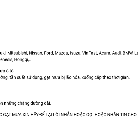
ki, Mitsubishi, Nissan, Ford, Mazda, Isuzu, VinFast, Acura, Audi, BMW, 
nesis, Hongqi,...
mưa ô tô
ờng, tần suất sử dụng, gạt mưa bị lão hóa, xuống cấp theo thời gian.
rên những chặng đường dài.
GẠT MƯA XIN HÃY ĐỂ LẠI LỜI NHẮN HOẶC GỌI HOẶC NHẮN TIN CHO 