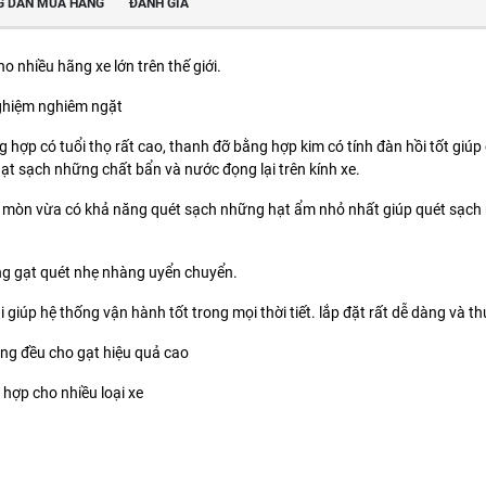
 DẪN MUA HÀNG
ĐÁNH GIÁ
o nhiều hãng xe lớn trên thế giới.
nghiệm nghiêm ngặt
hợp có tuổi thọ rất cao, thanh đỡ bằng hợp kim có tính đàn hồi tốt giúp c
gạt sạch những chất bẩn và nước đọng lại trên kính xe.
mòn vừa có khả năng quét sạch những hạt ẩm nhỏ nhất giúp quét sạch mặt
ng gạt quét nhẹ nhàng uyển chuyển.
giúp hệ thống vận hành tốt trong mọi thời tiết. lắp đặt rất dễ dàng và th
ng đều cho gạt hiệu quả cao
hợp cho nhiều loại xe