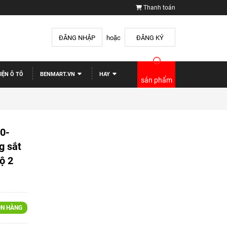
Thanh toán
ĐĂNG NHẬP
hoặc
ĐĂNG KÝ
IỆN Ô TÔ
BENMART.VN
HAY
sản phẩm
0-
 sắt
ộ 2
N HÀNG