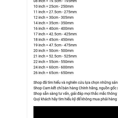
08 inch = 19.5cm - 195mm
10 inch = 25cm - 250mm
11 inch = 27.5cm - 275mm
12 inch = 30cm - 305mm
14 inch = 35cm - 350mm
16 inch = 40cm - 400mm
17 inch = 42.5cm - 425mm
18 inch = 45cm - 450mm
19 inch = 47.5cm - 475mm
20 inch = 50cm - 500mm
21 inch = 52.5cm - 525mm
22 inch = 55cm - 550mm
24 inch = 60cm - 600mm
26 inch = 65cm - 650mm
Shop đã tìm hiểu và nghiên cứu lựa chọn những sản
Shop Cam kết chỉ bán hàng Chính hãng, nguồn gốc x
Shop sẵn sàng tư vấn, giải đáp mọi thắc mắc thông 
Quý khách hãy tìm hiểu kỹ để không mua phải hàng 