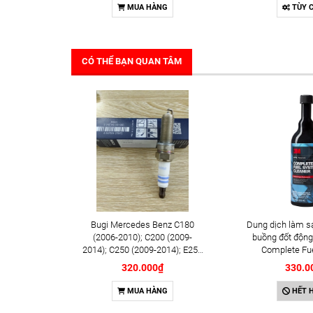
MUA HÀNG
TÙY 
CÓ THỂ BẠN QUAN TÂM
Bugi Mercedes Benz C180
Dung dịch làm s
(2006-2010); C200 (2009-
buồng đốt động
2014); C250 (2009-2014); E250
Complete Fu
(2009-2013); G500 (2008-
Cleaner 473m
320.000₫
330.0
2015); GL450 (2006-2012),
S500 (2005-2011); SLK200
MUA HÀNG
HẾT 
(2011-2015) chính hãng Bosch
Iridium YR6NI332