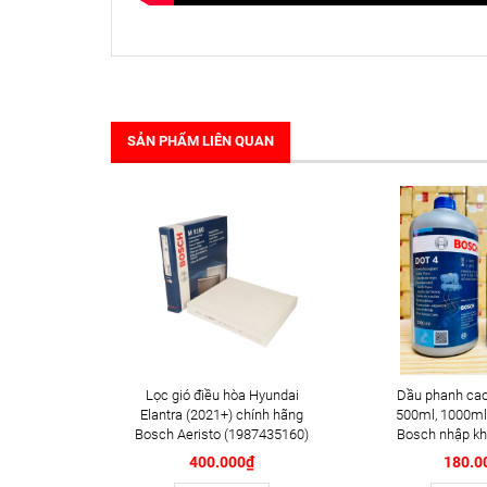
SẢN PHẨM LIÊN QUAN
Lọc gió điều hòa Hyundai
Dầu phanh cao
Elantra (2021+) chính hãng
500ml, 1000ml
Bosch Aeristo (1987435160)
Bosch nhập kh
400.000₫
180.0