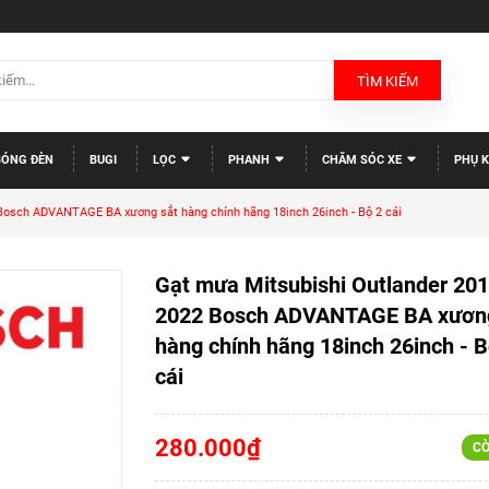
TÌM KIẾM
BÓNG ĐÈN
BUGI
LỌC
PHANH
CHĂM SÓC XE
PHỤ K
Bosch ADVANTAGE BA xương sắt hàng chính hãng 18inch 26inch - Bộ 2 cái
Gạt mưa Mitsubishi Outlander 201
2022 Bosch ADVANTAGE BA xương
hàng chính hãng 18inch 26inch - B
cái
280.000₫
CÒ