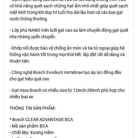
có khả năng quét sạch những hạt ẩm nhỏ nhất giúp quét sạch
mặt kính trong khi duy trì tuổi thọ dài lâu hơn cả các loại gạt
nước thông thường.
- Lớp phủ NANO trên lưỡi gạt cao su làm chuyển động gạt quét
nhẹ nhàng uyển chuyển.
- Khớp nối được bảo vệ chống ăn mòn và tia tử ngoại giúp hệ
thống vận hành tốt trong mọi thời tiết. lắp đặt rất dễ dàng và
thuận tiện.
- Công nghệ Bosch Evodium Vertebrae tạo áp lực đồng đều
cho gạt hiệu quả cao
- Gạt mưa Bosch có nhiều size từ 12inch-28inch phù hợp cho
nhiều loại xe
THÔNG TIN SẢN PHẨM:
* Bosch CLEAR ADVANTAGE BCA
- Mã sản phẩm: BCA
- Chất liệu: Xương mềm