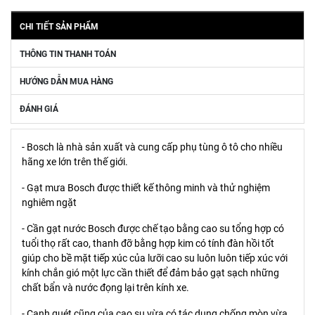
CHI TIẾT SẢN PHẨM
THÔNG TIN THANH TOÁN
HƯỚNG DẪN MUA HÀNG
ĐÁNH GIÁ
- Bosch là nhà sản xuất và cung cấp phụ tùng ô tô cho nhiều
hãng xe lớn trên thế giới.
- Gạt mưa Bosch được thiết kế thông minh và thử nghiệm
nghiêm ngặt
- Cần gạt nước Bosch được chế tạo bằng cao su tổng hợp có
tuổi thọ rất cao, thanh đỡ bằng hợp kim có tính đàn hồi tốt
giúp cho bề mặt tiếp xúc của lưỡi cao su luôn luôn tiếp xúc với
kính chắn gió một lực cần thiết để đảm bảo gạt sạch những
chất bẩn và nước đọng lại trên kính xe.
- Cạnh quét cũng của cao su vừa có tác dụng chống mòn vừa