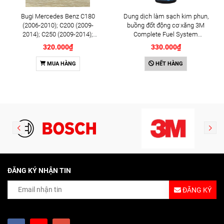
Bugi Mercedes Benz C180
Dung dịch làm sạch kim phun,
(2006-2010); C200 (2009-
buồng đốt động cơ xăng 3M
2014); C250 (2009-2014);
Complete Fuel System
E250 (2009-2013); G500
Cleaner 473ml (08813)
320.000₫
330.000₫
(2008-2015); GL450 (2006-
2012), S500 (2005-2011);
MUA HÀNG
HẾT HÀNG
SLK200 (2011-2015) chính
hãng Bosch Iridium YR6NI332
(0242140515)
ĐĂNG KÝ NHẬN TIN
ĐĂNG KÝ