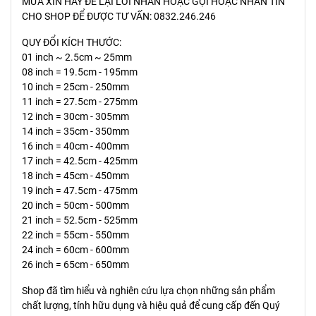
MƯA XIN HÃY ĐỂ LẠI LỜI NHẮN HOẶC GỌI HOẶC NHẮN TIN
CHO SHOP ĐỂ ĐƯỢC TƯ VẤN: 0832.246.246
QUY ĐỔI KÍCH THƯỚC:
01 inch ~ 2.5cm ~ 25mm
08 inch = 19.5cm - 195mm
10 inch = 25cm - 250mm
11 inch = 27.5cm - 275mm
12 inch = 30cm - 305mm
14 inch = 35cm - 350mm
16 inch = 40cm - 400mm
17 inch = 42.5cm - 425mm
18 inch = 45cm - 450mm
19 inch = 47.5cm - 475mm
20 inch = 50cm - 500mm
21 inch = 52.5cm - 525mm
22 inch = 55cm - 550mm
24 inch = 60cm - 600mm
26 inch = 65cm - 650mm
Shop đã tìm hiểu và nghiên cứu lựa chọn những sản phẩm
chất lượng, tính hữu dụng và hiệu quả để cung cấp đến Quý