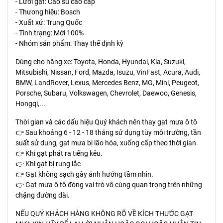
- Lưỡi gạt: Cao su cao cấp
- Thương hiệu: Bosch
- Xuất xứ: Trung Quốc
- Tình trạng: Mới 100%
- Nhóm sản phẩm: Thay thế định kỳ
Dùng cho hãng xe: Toyota, Honda, Hyundai, Kia, Suzuki,
Mitsubishi, Nissan, Ford, Mazda, Isuzu, VinFast, Acura, Audi,
BMW, LandRover, Lexus, Mercedes Benz, MG, Mini, Peugeot,
Porsche, Subaru, Volkswagen, Chevrolet, Daewoo, Genesis,
Hongqi,...
Thời gian và các dấu hiệu Quý khách nên thay gạt mưa ô tô
👉 Sau khoảng 6 - 12 - 18 tháng sử dụng tùy môi trường, tần
suất sử dụng, gạt mưa bị lão hóa, xuống cấp theo thời gian.
👉 Khi gạt phát ra tiếng kêu.
👉 Khi gạt bị rung lắc
👉 Gạt không sạch gây ảnh hưởng tầm nhìn.
👉 Gạt mưa ô tô đóng vai trò vô cùng quan trọng trên những
chặng đường dài.
NẾU QUÝ KHÁCH HÀNG KHÔNG RÕ VỀ KÍCH THƯỚC GẠT