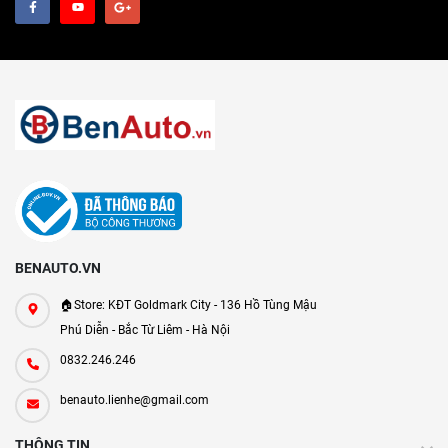
BENAUTO.VN
🏠Store: KĐT Goldmark City - 136 Hồ Tùng Mậu
Phú Diễn - Bắc Từ Liêm - Hà Nội
0832.246.246
benauto.lienhe@gmail.com
THÔNG TIN