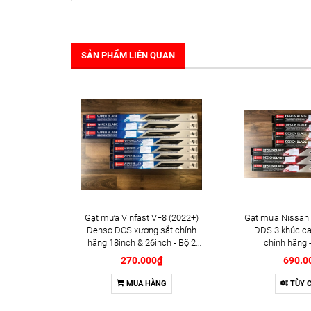
SẢN PHẨM LIÊN QUAN
Gạt mưa Vinfast VF8 (2022+)
Gạt mưa Nissan 
Denso DCS xương sắt chính
DDS 3 khúc ca
hãng 18inch & 26inch - Bộ 2
chính hãng -
cái
270.000₫
690.0
MUA HÀNG
TÙY 