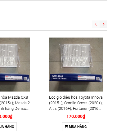
u hòa Mazda CX8
Lọc gió điều hòa Toyota Innova
Gạt mư
 (2015+); Mazda 2
(2015+); Corolla Cross (2020+);
(2009+);
ính hãng Denso
Altis (2016+); Fortuner (2016+);
(2018+);
5520-4020)
Hilux (2016+); Camry (2018+);
hãng 
0.000₫
170.000₫
Lexus RX450HL (2017+);
ES300h (2018+); RX300
UA HÀNG
MUA HÀNG
(2017+) chính hãng Denso
(DI145520-4020)