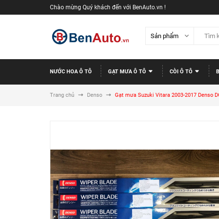
Chào mừng Quý khách đến với BenAuto.vn !
NƯỚC HOA Ô TÔ
GẠT MƯA Ô TÔ
CÒI Ô TÔ
Trang chủ
Denso
Gạt mưa Suzuki Vitara 2003-2017 Denso DC