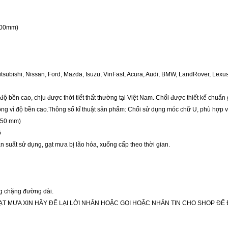
(500mm)
tsubishi, Nissan, Ford, Mazda, Isuzu, VinFast, Acura, Audi, BMW, LandRover, Lex
 bền cao, chịu được thời tiết thất thường tại Việt Nam. Chổi được thiết kế chuẩn 
uộng vì độ bền cao.Thông số kĩ thuật sản phẩm: Chổi sử dụng móc chữ U, phù hợp 
-650 mm)
ô
n suất sử dụng, gạt mưa bị lão hóa, xuống cấp theo thời gian.
ng chặng đường dài.
MƯA XIN HÃY ĐỂ LẠI LỜI NHẮN HOẶC GỌI HOẶC NHẮN TIN CHO SHOP ĐỂ Đ