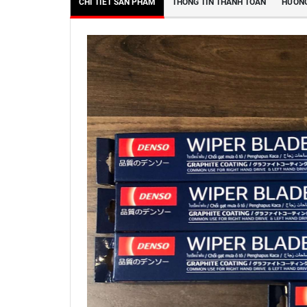
CHI TIẾT SẢN PHẨM
THÔNG TIN THANH TOÁN
HƯỚNG