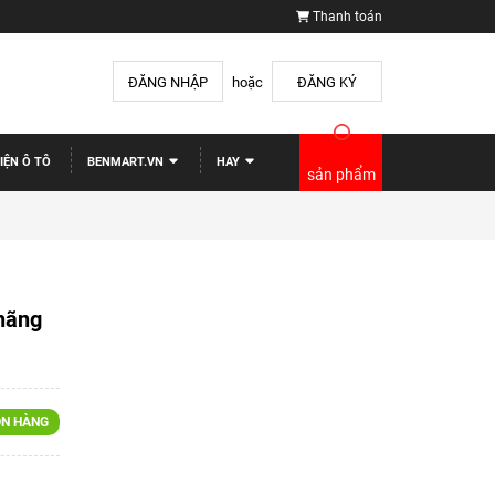
Thanh toán
ĐĂNG NHẬP
hoặc
ĐĂNG KÝ
IỆN Ô TÔ
BENMART.VN
HAY
sản phẩm
hãng
N HÀNG