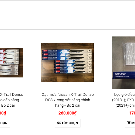
X-Trail Denso
Gạt mưa Nissan X-Trail Denso
Lọc gió điề
o cấp hàng
DCS xương sắt hàng chính
(2018+); CX9
 Bộ 2 cái
hãng - Bộ 2 cái
(2021+) ch
(DI14
00₫
260.000₫
17
CHỌN
TÙY CHỌN
M