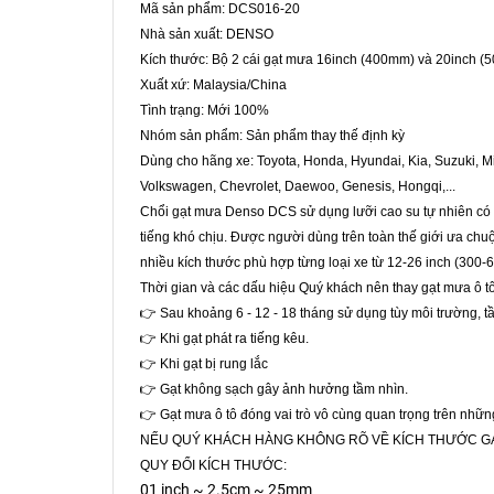
Mã sản phẩm: DCS016-20
Nhà sản xuất: DENSO
Kích thước: Bộ 2 cái gạt mưa 16inch (400mm) và 20inch 
Xuất xứ: Malaysia/China
Tình trạng: Mới 100%
Nhóm sản phẩm: Sản phẩm thay thế định kỳ
Dùng cho hãng xe: Toyota, Honda, Hyundai, Kia, Suzuki, Mi
Volkswagen, Chevrolet, Daewoo, Genesis, Hongqi,...
Chổi gạt mưa Denso DCS sử dụng lưỡi cao su tự nhiên có độ
tiếng khó chịu. Được người dùng trên toàn thế giới ưa ch
nhiều kích thước phù hợp từng loại xe từ 12-26 inch (300
Thời gian và các dấu hiệu Quý khách nên thay gạt mưa ô t
👉 Sau khoảng 6 - 12 - 18 tháng sử dụng tùy môi trường, tầ
👉 Khi gạt phát ra tiếng kêu.
👉 Khi gạt bị rung lắc
👉 Gạt không sạch gây ảnh hưởng tầm nhìn.
👉 Gạt mưa ô tô đóng vai trò vô cùng quan trọng trên nhữ
NẾU QUÝ KHÁCH HÀNG KHÔNG RÕ VỀ KÍCH THƯỚC GẠT 
QUY ĐỔI KÍCH THƯỚC:
01 inch ~ 2.5cm ~ 25mm