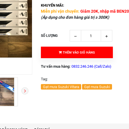
KHUYẾN MÃI:
Miễn phí vận chuyển:
Giảm 20K, nhập mã BEN20
(Áp dụng cho đơn hàng giá trị ≥ 300K)
SỐ LƯỢNG
THÊM VÀO GIỎ HÀNG
Tư vấn mua hàng:
0832.246.246 (Call/Zalo)
Tag:
Gạt mưa Suzuki Vitara
Gạt mưa Suzuki