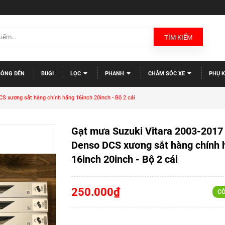
TÌM KIẾM
BÓNG ĐÈN
BUGI
LỌC
PHANH
CHĂM SÓC XE
PHỤ K
S xương sắt hàng chính hãng 16inch 20inch - Bộ 2 cái
Gạt mưa Suzuki Vitara 2003-2017
Denso DCS xương sắt hàng chính 
16inch 20inch - Bộ 2 cái
250.000₫
CÒ