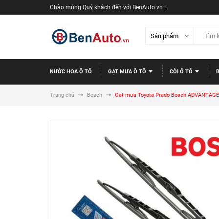
Chào mừng Quý khách đến với BenAuto.vn !
NƯỚC HOA Ô TÔ
GẠT MƯA Ô TÔ
CÒI Ô TÔ
Trang chủ
Bosch
Gạt mưa Toyota Prado Bosch ADVANTAGE BA