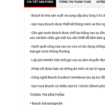
CHI TIẾT SẢN PHẨM
THÔNG TIN THANH TOÁN
HƯỚNG
- Bosch là nhà sản xuất và cung cấp phụ tùng ô tô ch
- Gạt mưa Bosch được thiết kế thông minh và thử 
- Cần gạt nước Bosch được chế tạo bằng cao su tổng 
xúc với kính chắn gió một lực cần thiết để đảm bảo 
- Cạnh quét cũng của cao su vừa có tác dụng chống 
loại gạt nước thông thường.
- Lớp phủ NANO trên lưỡi gạt cao su làm chuyển độ
- Khớp nối được bảo vệ chống ăn mòn và tia tử ngoại 
- Công nghệ Bosch Evodium Vertebrae tạo áp lực đồ
- Gạt mưa Bosch có nhiều size từ 12inch-28inch phù 
THÔNG TIN SẢN PHẨM:
* Bosch Advantage BA