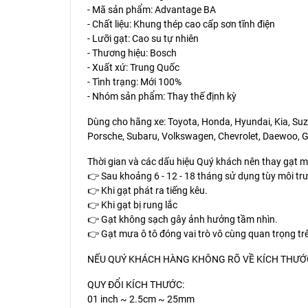
- Mã sản phẩm: Advantage BA
- Chất liệu: Khung thép cao cấp sơn tĩnh điện
- Lưỡi gạt: Cao su tự nhiên
- Thương hiệu: Bosch
- Xuất xứ: Trung Quốc
- Tình trạng: Mới 100%
- Nhóm sản phẩm: Thay thế định kỳ
Dùng cho hãng xe: Toyota, Honda, Hyundai, Kia, Suzu
Porsche, Subaru, Volkswagen, Chevrolet, Daewoo, Ge
Thời gian và các dấu hiệu Quý khách nên thay gạt 
👉 Sau khoảng 6 - 12 - 18 tháng sử dụng tùy môi trư
👉 Khi gạt phát ra tiếng kêu.
👉 Khi gạt bị rung lắc
👉 Gạt không sạch gây ảnh hưởng tầm nhìn.
👉 Gạt mưa ô tô đóng vai trò vô cùng quan trọng t
NẾU QUÝ KHÁCH HÀNG KHÔNG RÕ VỀ KÍCH THƯỚC 
QUY ĐỔI KÍCH THƯỚC:
01 inch ~ 2.5cm ~ 25mm