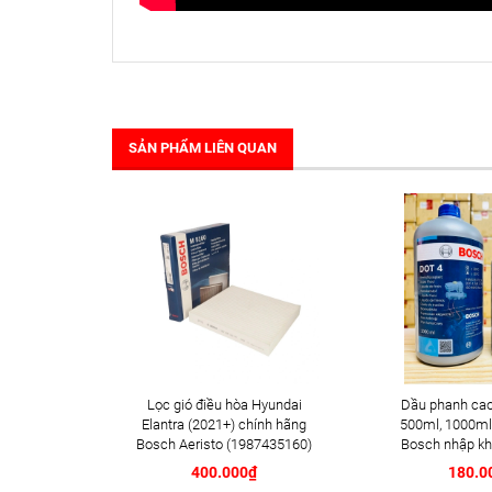
SẢN PHẨM LIÊN QUAN
Lọc gió điều hòa Hyundai
Dầu phanh cao
Elantra (2021+) chính hãng
500ml, 1000ml
Bosch Aeristo (1987435160)
Bosch nhập kh
400.000₫
180.0