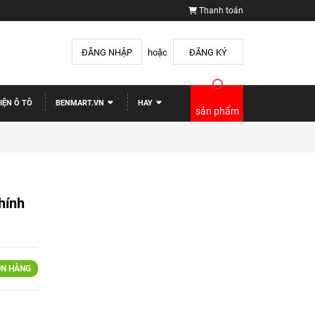
Thanh toán
ĐĂNG NHẬP
hoặc
ĐĂNG KÝ
IỆN Ô TÔ
BENMART.VN
HAY
sản phẩm
hính
N HÀNG