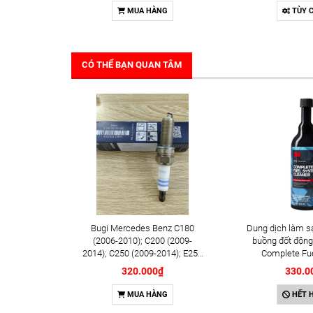
MUA HÀNG
TÙY 
CÓ THỂ BẠN QUAN TÂM
Bugi Mercedes Benz C180
Dung dịch làm s
(2006-2010); C200 (2009-
buồng đốt động
2014); C250 (2009-2014); E250
Complete Fu
(2009-2013); G500 (2008-
Cleaner 473m
320.000₫
330.0
2015); GL450 (2006-2012),
S500 (2005-2011); SLK200
MUA HÀNG
HẾT 
(2011-2015) chính hãng Bosch