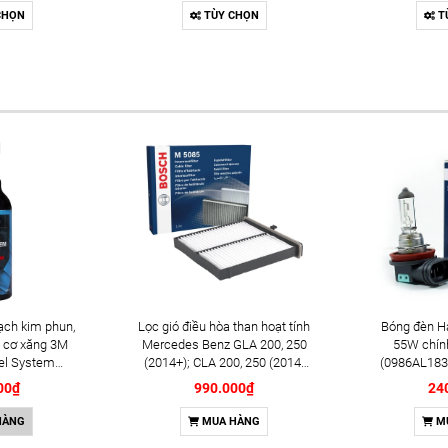
Sedona (2014-2021); Rio
chính hãn
CHỌN
TÙY CHỌN
T
(2012+); Soul (2009-2014+);
Iridiu
Soluto (2019+) chính hãng
(024213554
Bosch Double Iridium
1
YR7SII33U (0242135548)
ạch kim phun,
Lọc gió điều hòa than hoạt tính
Bóng đèn H
 cơ xăng 3M
Mercedes Benz GLA 200, 250
55W chín
el System
(2014+); CLA 200, 250 (2014-
(0986AL183
l (08813)
2019) chính hãng Bosch
00₫
990.000₫
24
(1987435505)
HÀNG
MUA HÀNG
M