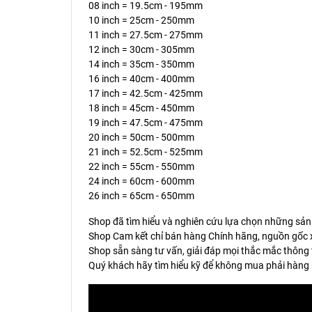
08 inch = 19.5cm - 195mm
10 inch = 25cm - 250mm
11 inch = 27.5cm - 275mm
12 inch = 30cm - 305mm
14 inch = 35cm - 350mm
16 inch = 40cm - 400mm
17 inch = 42.5cm - 425mm
18 inch = 45cm - 450mm
19 inch = 47.5cm - 475mm
20 inch = 50cm - 500mm
21 inch = 52.5cm - 525mm
22 inch = 55cm - 550mm
24 inch = 60cm - 600mm
26 inch = 65cm - 650mm
Shop đã tìm hiểu và nghiên cứu lựa chọn những sản
Shop Cam kết chỉ bán hàng Chính hãng, nguồn gốc x
Shop sẵn sàng tư vấn, giải đáp mọi thắc mắc thông 
Quý khách hãy tìm hiểu kỹ để không mua phải hàng 