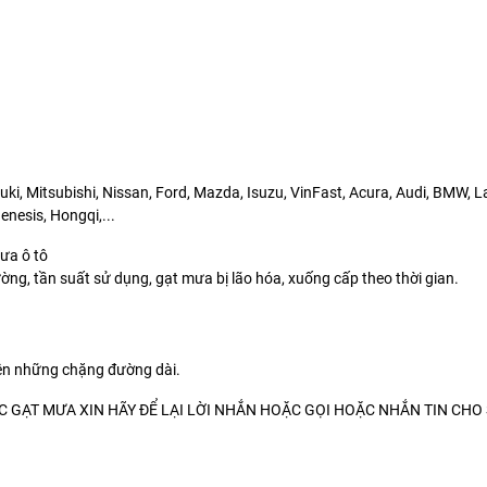
ki, Mitsubishi, Nissan, Ford, Mazda, Isuzu, VinFast, Acura, Audi, BMW, 
nesis, Hongqi,...
mưa ô tô
ờng, tần suất sử dụng, gạt mưa bị lão hóa, xuống cấp theo thời gian.
rên những chặng đường dài.
GẠT MƯA XIN HÃY ĐỂ LẠI LỜI NHẮN HOẶC GỌI HOẶC NHẮN TIN CHO 