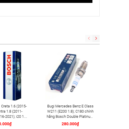
 Creta 1.6 (2015-
Bugi Mercedes Benz E Class
Gạt mưa Mini Cooper S 
ntra 1.8 (2011-
W211 (E200 1.8); C180 chính
(2016+
16-2021); i20 1.4i
hãng Bosch Double Platinum
PLUS AP 
; i30 1.6 (2013-
YR6MPP332 (0242240619)
20i
0.000₫
280.000₫
n 2.0 (2015-2021)