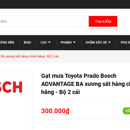
TÌM KIẾM
BÓNG ĐÈN
BUGI
LỌC
PHANH
CHĂM SÓC XE
PHỤ K
 xương sắt hàng chính hãng - Bộ 2 cái
Gạt mưa Toyota Prado Bosch
ADVANTAGE BA xương sắt hàng c
hãng - Bộ 2 cái
300.000₫
CÒ