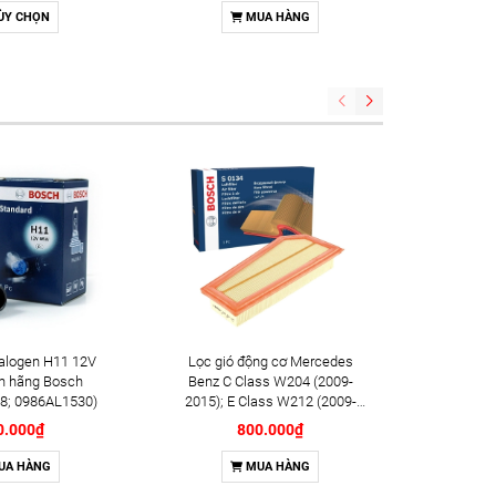
g Bosch Double
ÙY CHỌN
MUA HÀNG
m YR7SII33U
8) (OE: 18846-
1070)
alogen H11 12V
Lọc gió động cơ Mercedes
Lọc dầu đ
h hãng Bosch
Benz C Class W204 (2009-
(2018+);
8; 0986AL1530)
2015); E Class W212 (2009-
hãng B
2016); SLK (2011-2015) chính
0.000₫
800.000₫
hãng Bosch (F026400134)
UA HÀNG
MUA HÀNG