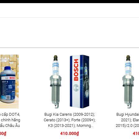
 cấp DOT4,
Bugi Kia Carens (2009-2012);
Bugi Hyundai
 chính hãng
Cerato (2013+); Forte (2009+);
2021); Ela
ẩu Châu Âu
K3 (2013-2021); Morning
2015)/2.0 (20
(2013-2018); Optima K5
(2008-2014)
00₫
410.000₫
41
(2012+); Rondo (2013+);
2017); Tucso