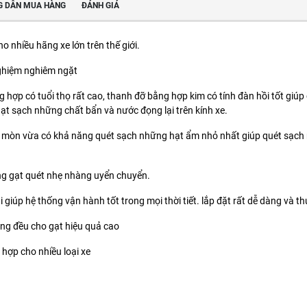
 DẪN MUA HÀNG
ĐÁNH GIÁ
o nhiều hãng xe lớn trên thế giới.
nghiệm nghiêm ngặt
hợp có tuổi thọ rất cao, thanh đỡ bằng hợp kim có tính đàn hồi tốt giúp c
gạt sạch những chất bẩn và nước đọng lại trên kính xe.
mòn vừa có khả năng quét sạch những hạt ẩm nhỏ nhất giúp quét sạch mặt
ng gạt quét nhẹ nhàng uyển chuyển.
giúp hệ thống vận hành tốt trong mọi thời tiết. lắp đặt rất dễ dàng và th
ng đều cho gạt hiệu quả cao
hợp cho nhiều loại xe