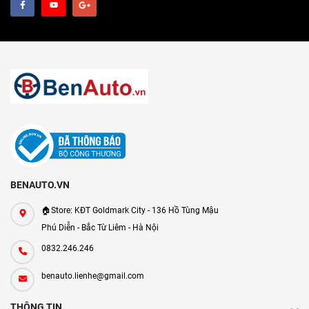
BENAUTO.VN
🏠Store: KĐT Goldmark City - 136 Hồ Tùng Mậu
Phú Diễn - Bắc Từ Liêm - Hà Nội
0832.246.246
benauto.lienhe@gmail.com
THÔNG TIN