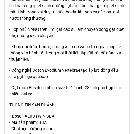
có khả năng quét sạch những hạt ẩm nhỏ nhất giúp quét sạch
mặt kính trong khi duy trì tuổi thọ dài lâu hơn cả các loại gạt
nước thông thường.
- Lớp phủ NANO trên lưỡi gạt cao su làm chuyển động gạt quét
nhẹ nhàng uyển chuyển.
- Khớp nối được bảo vệ chống ăn mòn và tia tử ngoại giúp hệ
thống vận hành tốt trong mọi thời tiết. lắp đặt rất dễ dàng và
thuận tiện.
- Công nghệ Bosch Evodium Vertebrae tạo áp lực đồng đều
cho gạt hiệu quả cao
- Gạt mưa Bosch có nhiều size từ 12inch-28inch phù hợp cho
nhiều loại xe
THÔNG TIN SẢN PHẨM:
* Bosch AEROTWIN BBA
- Mã sản phẩm: BBA
- Chất liệu: Xương mềm