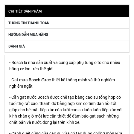
CHI TIẾT SẢN PHẨM
THÔNG TIN THANH TOÁN
HƯỚNG DẪN MUA HÀNG
ĐÁNH GIÁ
- Bosch là nhà sản xuất và cung cấp phụ tùng ô tô cho nhiều
hãng xe lớn trên thế giới.
- Gạt mưa Bosch được thiết kế thông minh và thử nghiệm
nghiêm ngặt
- Cần gạt nước Bosch được chế tạo bằng cao su tổng hợp có
tuổi thọ rất cao, thanh đỡ bằng hợp kim có tính đàn hồi tốt
giúp cho bề mặt tiếp xúc của lưỡi cao su luôn luôn tiếp xúc với
kính chắn gió một lực cần thiết để đảm bảo gạt sạch những
chất bẩn và nước đọng lại trên kính xe.
- Cạnh quét cũng của cao su vừa có tác dụng chống mòn vừa