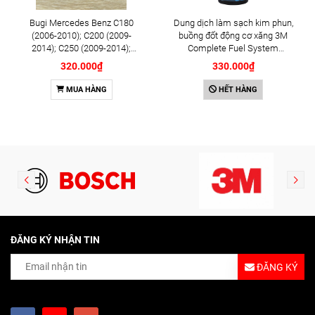
Bugi Mercedes Benz C180
Dung dịch làm sạch kim phun,
(2006-2010); C200 (2009-
buồng đốt động cơ xăng 3M
2014); C250 (2009-2014);
Complete Fuel System
E250 (2009-2013); G500
Cleaner 473ml (08813)
320.000₫
330.000₫
(2008-2015); GL450 (2006-
2012), S500 (2005-2011);
MUA HÀNG
HẾT HÀNG
SLK200 (2011-2015) chính
hãng Bosch Iridium YR6NI332
(0242140515)
ĐĂNG KÝ NHẬN TIN
ĐĂNG KÝ