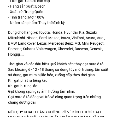
- Lưỡi gạt: Cao su cao cấp
- Hãng sản xuất: Bosch
- Xuất xứ: Trung Quốc
- Tình trạng: Mới 100%
- Nhóm sản phẩm: Thay thế định kỳ
Dùng cho hãng xe: Toyota, Honda, Hyundai, Kia, Suzuki,
Mitsubishi, Nissan, Ford, Mazda, Isuzu, VinFast, Acura, Audi,
BMW, LandRover, Lexus, Mercedes Benz, MG, Mini, Peugeot,
Porsche, Subaru, Volkswagen, Chevrolet, Daewoo, Genesis,
Hongqi,...
Thời gian và các dấu hiệu Quý khách nên thay gạt mưa ô tô
Sau khoảng 6 - 12 - 18 tháng sử dụng tùy môi trường, tần suất
sử dụng, gạt mưa bị lão hóa, xuống cấp theo thời gian.
Khi gạt phát ra tiếng kêu.
Khi gạt bị rung lắc
Gạt không sạch gây ảnh hưởng tầm nhìn.
Gạt mưa ô tô đóng vai trò vô cùng quan trọng trên những
chặng đường dài.
NẾU QUÝ KHÁCH HÀNG KHÔNG RÕ VỀ KÍCH THƯỚC GẠT