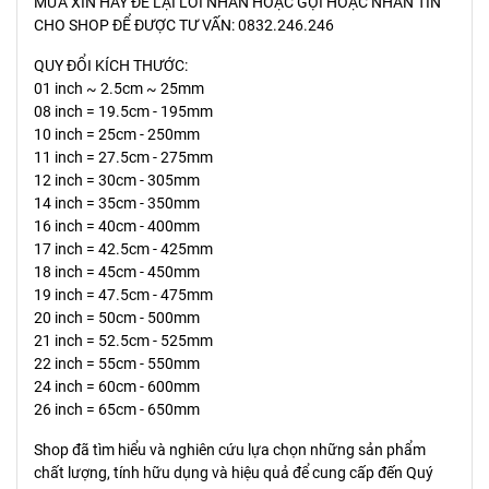
MƯA XIN HÃY ĐỂ LẠI LỜI NHẮN HOẶC GỌI HOẶC NHẮN TIN
CHO SHOP ĐỂ ĐƯỢC TƯ VẤN: 0832.246.246
QUY ĐỔI KÍCH THƯỚC:
01 inch ~ 2.5cm ~ 25mm
08 inch = 19.5cm - 195mm
10 inch = 25cm - 250mm
11 inch = 27.5cm - 275mm
12 inch = 30cm - 305mm
14 inch = 35cm - 350mm
16 inch = 40cm - 400mm
17 inch = 42.5cm - 425mm
18 inch = 45cm - 450mm
19 inch = 47.5cm - 475mm
20 inch = 50cm - 500mm
21 inch = 52.5cm - 525mm
22 inch = 55cm - 550mm
24 inch = 60cm - 600mm
26 inch = 65cm - 650mm
Shop đã tìm hiểu và nghiên cứu lựa chọn những sản phẩm
chất lượng, tính hữu dụng và hiệu quả để cung cấp đến Quý