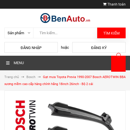
Thanh toán
TÌM KIẾM
hoặc
ĐĂNG NHẬP
ĐĂNG KÝ
MENU
Trang chủ
Bosch
Gạt mưa Toyota Previa 1990-2007 Bosch AEROTWIN BBA
xương mềm cao cấp hàng chính hãng 18inch 26inch - Bộ 2 cái