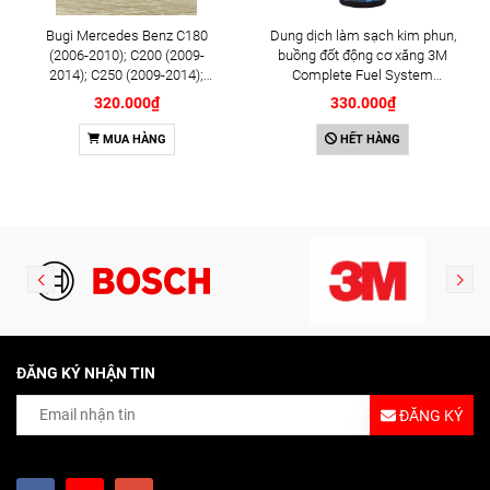
Bugi Mercedes Benz C180
Dung dịch làm sạch kim phun,
(2006-2010); C200 (2009-
buồng đốt động cơ xăng 3M
2014); C250 (2009-2014);
Complete Fuel System
E250 (2009-2013); G500
Cleaner 473ml (08813)
320.000₫
330.000₫
(2008-2015); GL450 (2006-
2012), S500 (2005-2011);
MUA HÀNG
HẾT HÀNG
SLK200 (2011-2015) chính
hãng Bosch Iridium YR6NI332
(0242140515)
ĐĂNG KÝ NHẬN TIN
ĐĂNG KÝ