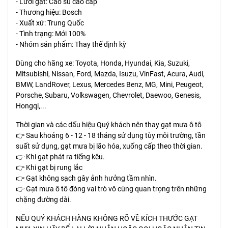
- Lưỡi gạt: Cao su cao cấp
- Thương hiệu: Bosch
- Xuất xứ: Trung Quốc
- Tình trạng: Mới 100%
- Nhóm sản phẩm: Thay thế định kỳ
Dùng cho hãng xe: Toyota, Honda, Hyundai, Kia, Suzuki,
Mitsubishi, Nissan, Ford, Mazda, Isuzu, VinFast, Acura, Audi,
BMW, LandRover, Lexus, Mercedes Benz, MG, Mini, Peugeot,
Porsche, Subaru, Volkswagen, Chevrolet, Daewoo, Genesis,
Hongqi,...
Thời gian và các dấu hiệu Quý khách nên thay gạt mưa ô tô
👉 Sau khoảng 6 - 12 - 18 tháng sử dụng tùy môi trường, tần
suất sử dụng, gạt mưa bị lão hóa, xuống cấp theo thời gian.
👉 Khi gạt phát ra tiếng kêu.
👉 Khi gạt bị rung lắc
👉 Gạt không sạch gây ảnh hưởng tầm nhìn.
👉 Gạt mưa ô tô đóng vai trò vô cùng quan trọng trên những
chặng đường dài.
NẾU QUÝ KHÁCH HÀNG KHÔNG RÕ VỀ KÍCH THƯỚC GẠT