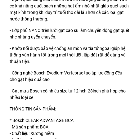
có khả năng quét sạch những hạt ẩm nhỏ nhất giúp quét sạch
mặt kính trong khi duy trì tuổi thọ dài lâu hơn cả các loại gạt
nước thông thường.
- Lớp phủ NANO trên lưỡi gạt cao su làm chuyển động gạt quét
nhẹ nhàng uyển chuyển.
- Khớp nối được bảo vệ chống ăn mòn và tia tử ngoại giúp hệ
thống vận hành tốt trong mọi thời tiết. lắp đặt rất dễ dàng và
thuận tiện.
- Công nghệ Bosch Evodium Vertebrae tạo áp lực đồng đều
cho gạt hiệu quả cao
- Gạt mưa Bosch có nhiều size từ 12inch-28inch phù hợp cho
nhiều loại xe
THÔNG TIN SẢN PHẨM:
* Bosch CLEAR ADVANTAGE BCA
- Mã sản phẩm: BCA
- Chất liệu: Xương mềm