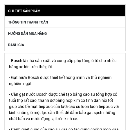
CHI TIẾT SẢN PHẨM
THÔNG TIN THANH TOÁN
HƯỚNG DẪN MUA HÀNG
ĐÁNH GIÁ
- Bosch là nhà sản xuất và cung cấp phụ tùng ô tô cho nhiều
hãng xe lớn trên thế giới.
- Gạt mưa Bosch được thiết kế thông minh và thử nghiệm
nghiêm ngặt
- Cần gạt nước Bosch được chế tạo bằng cao su tổng hợp có
tuổi thọ rất cao, thanh đỡ bằng hợp kim có tính đàn hồi tốt
giúp cho bề mặt tiếp xúc của lưỡi cao su luôn luôn tiếp xúc với
kính chắn gió một lực cần thiết để đảm bảo gạt sạch những
chất bẩn và nước đọng lại trên kính xe.
- Cạnh quét cũng của cao su vừa có tác dụng chống mòn vừa