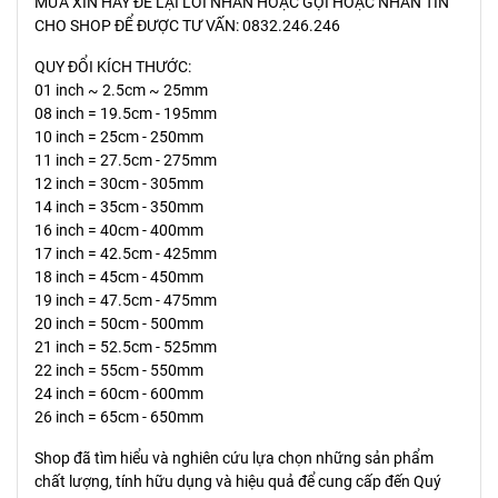
MƯA XIN HÃY ĐỂ LẠI LỜI NHẮN HOẶC GỌI HOẶC NHẮN TIN
CHO SHOP ĐỂ ĐƯỢC TƯ VẤN: 0832.246.246
QUY ĐỔI KÍCH THƯỚC:
01 inch ~ 2.5cm ~ 25mm
08 inch = 19.5cm - 195mm
10 inch = 25cm - 250mm
11 inch = 27.5cm - 275mm
12 inch = 30cm - 305mm
14 inch = 35cm - 350mm
16 inch = 40cm - 400mm
17 inch = 42.5cm - 425mm
18 inch = 45cm - 450mm
19 inch = 47.5cm - 475mm
20 inch = 50cm - 500mm
21 inch = 52.5cm - 525mm
22 inch = 55cm - 550mm
24 inch = 60cm - 600mm
26 inch = 65cm - 650mm
Shop đã tìm hiểu và nghiên cứu lựa chọn những sản phẩm
chất lượng, tính hữu dụng và hiệu quả để cung cấp đến Quý