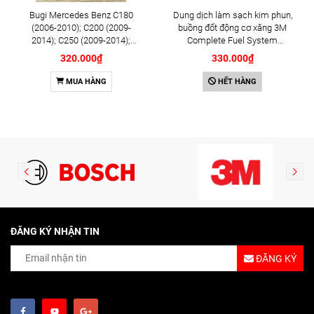
Bugi Mercedes Benz C180
Dung dịch làm sạch kim phun,
(2006-2010); C200 (2009-
buồng đốt động cơ xăng 3M
2014); C250 (2009-2014);
Complete Fuel System
E250 (2009-2013); G500
Cleaner 473ml (08813)
320.000₫
330.000₫
(2008-2015); GL450 (2006-
2012), S500 (2005-2011);
MUA HÀNG
HẾT HÀNG
SLK200 (2011-2015) chính
hãng Bosch Iridium YR6NI332
(0242140515)
ĐĂNG KÝ NHẬN TIN
ĐĂNG KÝ