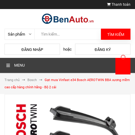
Thanh toán
TÌM KIẾM
hoặc
ĐĂNG NHẬP
ĐĂNG KÝ
MENU
Trang chủ
Bosch
Gạt mưa Vinfast e34 Bosch AEROTWIN BBA xương mềm
cao cấp hàng chính hãng - Bộ 2 cái