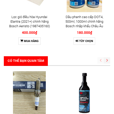
Lọc gió điều hòa Hyundai
Dầu phanh cao cấp DOT4,
Elantra (2021+) chính hãng
500ml, 1000ml chính hãng
Bosch Aeristo (1987435160)
Bosch nhập khẩu Châu Âu
400.000₫
180.000₫
MUA HÀNG
TÙY CHỌN
CÓ THỂ BẠN QUAN TÂM