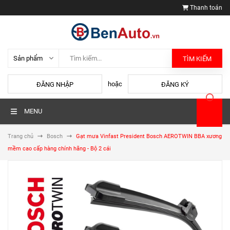
Thanh toán
TÌM KIẾM
hoặc
ĐĂNG NHẬP
ĐĂNG KÝ
MENU
Trang chủ
Bosch
Gạt mưa Vinfast President Bosch AEROTWIN BBA xương
mềm cao cấp hàng chính hãng - Bộ 2 cái