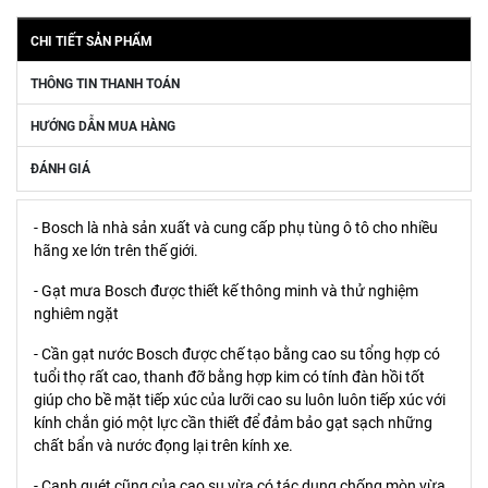
CHI TIẾT SẢN PHẨM
THÔNG TIN THANH TOÁN
HƯỚNG DẪN MUA HÀNG
ĐÁNH GIÁ
- Bosch là nhà sản xuất và cung cấp phụ tùng ô tô cho nhiều
hãng xe lớn trên thế giới.
- Gạt mưa Bosch được thiết kế thông minh và thử nghiệm
nghiêm ngặt
- Cần gạt nước Bosch được chế tạo bằng cao su tổng hợp có
tuổi thọ rất cao, thanh đỡ bằng hợp kim có tính đàn hồi tốt
giúp cho bề mặt tiếp xúc của lưỡi cao su luôn luôn tiếp xúc với
kính chắn gió một lực cần thiết để đảm bảo gạt sạch những
chất bẩn và nước đọng lại trên kính xe.
- Cạnh quét cũng của cao su vừa có tác dụng chống mòn vừa