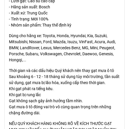
- Lưỡi gạt: Cao su cao cấp
- Hãng sản xuất: Bosch
- Xuất xứ: Trung Quốc
- Tình trạng: Mới 100%
- Nhóm sản phẩm: Thay thế định kỳ
Dùng cho hãng xe: Toyota, Honda, Hyundai, Kia, Suzuki,
Mitsubishi, Nissan, Ford, Mazda, Isuzu, VinFast, Acura, Audi,
BMW, LandRover, Lexus, Mercedes Benz, MG, Mini, Peugeot,
Porsche, Subaru, Volkswagen, Chevrolet, Daewoo, Genesis,
Hongqi,...
Thời gian và các dấu hiệu Quý khách nên thay gạt mưa ô tô
Sau khoảng 6 - 12 - 18 tháng sử dụng tùy môi trường, tần suất
sử dụng, gạt mưa bị lão hóa, xuống cấp theo thời gian.
Khi gạt phát ra tiếng kêu.
Khi gạt bị rung lắc
Gạt không sạch gây ảnh hưởng tầm nhìn.
Gạt mưa ô tô đóng vai trò vô cùng quan trọng trên những
chặng đường dài.
NẾU QUÝ KHÁCH HÀNG KHÔNG RÕ VỀ KÍCH THƯỚC GẠT