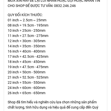
MƯA XIN HÃY ĐỂ LẠI LỜI NHẮN HOẶC GỌI HOẶC NHẮN TIN
CHO SHOP ĐỂ ĐƯỢC TƯ VẤN: 0832.246.246
QUY ĐỔI KÍCH THƯỚC:
01 inch ~ 2.5cm ~ 25mm
08 inch = 19.5cm - 195mm
10 inch = 25cm - 250mm
11 inch = 27.5cm - 275mm
12 inch = 30cm - 305mm
14 inch = 35cm - 350mm
16 inch = 40cm - 400mm
17 inch = 42.5cm - 425mm
18 inch = 45cm - 450mm
19 inch = 47.5cm - 475mm
20 inch = 50cm - 500mm
21 inch = 52.5cm - 525mm
22 inch = 55cm - 550mm
24 inch = 60cm - 600mm
26 inch = 65cm - 650mm
Shop đã tìm hiểu và nghiên cứu lựa chọn những sản phẩm
chất lượng, tính hữu dụng và hiệu quả để cung cấp đến Quý