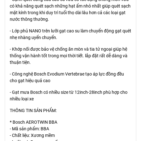
có khả năng quét sạch những hạt ẩm nhỏ nhất giúp quét sạch
mặt kính trong khi duy trì tuổi thọ dài lâu hơn cả các loại gạt
nước thông thường.
- Lớp phủ NANO trên lưỡi gạt cao su làm chuyển động gạt quét
nhẹ nhàng uyển chuyển.
- Khớp nối được bảo vệ chống ăn mòn và tia tử ngoại giúp hệ
thống vận hành tốt trong mọi thời tiết. lắp đặt rất dễ dàng và
thuận tiện.
- Công nghệ Bosch Evodium Vertebrae tạo áp lực đồng đều
cho gạt hiệu quả cao
- Gạt mưa Bosch có nhiều size từ 12inch-28inch phù hợp cho
nhiều loại xe
THÔNG TIN SẢN PHẨM:
* Bosch AEROTWIN BBA
- Mã sản phẩm: BBA
- Chất liệu: Xương mềm