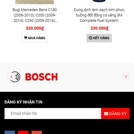
Bugi Mercedes Benz C180
Dung dịch làm sạch kim phun,
(2006-2010); C200 (2009-
buồng đốt động cơ xăng 3M
2014); C250 (2009-2014);
Complete Fuel System
E250 (2009-2013); G500
Cleaner 473ml (08813)
320.000₫
330.000₫
(2008-2015); GL450 (2006-
2012), S500 (2005-2011);
MUA HÀNG
HẾT HÀNG
SLK200 (2011-2015) chính
hãng Bosch Iridium YR6NI332
(0242140515)
ĐĂNG KÝ NHẬN TIN
ĐĂNG KÝ