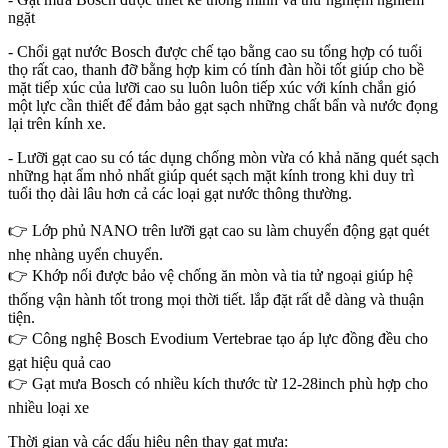
ngặt
- Chổi gạt nước Bosch được chế tạo bằng cao su tổng hợp có tuổi
thọ rất cao, thanh đỡ bằng hợp kim có tính đàn hồi tốt giúp cho bề
mặt tiếp xúc của lưỡi cao su luôn luôn tiếp xúc với kính chắn gió
một lực cần thiết để đảm bảo gạt sạch những chất bẩn và nước đọng
lại trên kính xe.
- Lưỡi gạt cao su có tác dụng chống mòn vừa có khả năng quét sạch
những hạt ẩm nhỏ nhất giúp quét sạch mặt kính trong khi duy trì
tuổi thọ dài lâu hơn cả các loại gạt nước thông thường.
👉 Lớp phủ NANO trên lưỡi gạt cao su làm chuyển động gạt quét
nhẹ nhàng uyển chuyển.
👉 Khớp nối được bảo vệ chống ăn mòn và tia tử ngoại giúp hệ
thống vận hành tốt trong mọi thời tiết. lắp đặt rất dễ dàng và thuận
tiện.
👉 Công nghệ Bosch Evodium Vertebrae tạo áp lực đồng đều cho
gạt hiệu quả cao
👉 Gạt mưa Bosch có nhiều kích thước từ 12-28inch phù hợp cho
nhiều loại xe
Thời gian và các dấu hiệu nên thay gạt mưa: