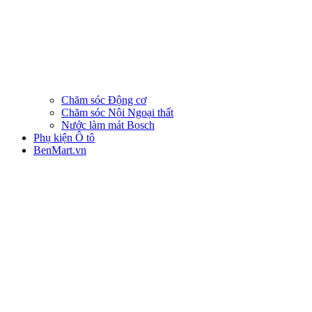
Chăm sóc Động cơ
Chăm sóc Nội Ngoại thất
Nước làm mát Bosch
Phụ kiện Ô tô
BenMart.vn