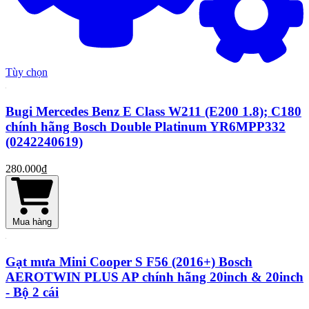
Tùy chọn
Bugi Mercedes Benz E Class W211 (E200 1.8); C180
chính hãng Bosch Double Platinum YR6MPP332
(0242240619)
280.000₫
Mua hàng
Gạt mưa Mini Cooper S F56 (2016+) Bosch
AEROTWIN PLUS AP chính hãng 20inch & 20inch
- Bộ 2 cái