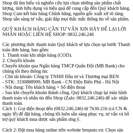
Shop đã tìm hiểu và nghiên cứu lựa chọn những sản phẩm chất
lượng, tính hữu dụng và hiệu quả để cung cấp đến Quý khách hàng.
Shop Cam kết bán hàng Chính hãng, nguồn gốc xuất xứ rõ ràng.
Shop sẵn sàng tư vấn, giải đáp mọi thắc mắc thông tin về sản phẩm.
QUÝ KHÁCH HÀNG CẦN TƯ VẤN XIN HÃY ĐỂ LẠI LỜI
NHẮN HOẶC LIÊN HỆ SHOP: 0832.246.246
Các phương thức thanh toán Quý khách sẽ lựa chọn tại bước Thanh
toán đơn hàng, bao gồm:
1. Thanh toán khi nhận hàng (COD).
2. Chuyển khoản
Chuyển khoản qua Ngân hàng TMCP Quân Đội (MB Bank) cho
chúng tôi theo thông tin:
- Chủ tài khoản: Công ty TNHH Đầu tư và Thương mại BEN
- STK: 3330888999, MB Bank - CN Điện Biên Phủ - Hà Nội
- Nội dung: Tên khách hàng + Số điện thoại
- Sau khi chuyển khoản thành công, Quý khách chụp lại màn hình
thanh toán và nhắn tin đến Shop (Zalo: 0832.246.246) để xác nhận
thanh toán.
Cách 1: Gọi điện thoại đến (0832.246.246) từ 7h30-21h (cả CN &
ngày lễ) để đặt hàng, chúng tôi luôn sẵn sàng phục vụ, tư vấn và hỗ
trợ quý khách mua được sản phẩm ưng ý.
Cách 2: Đặt mua hàng online trên website benauto.vn: Chọn sản