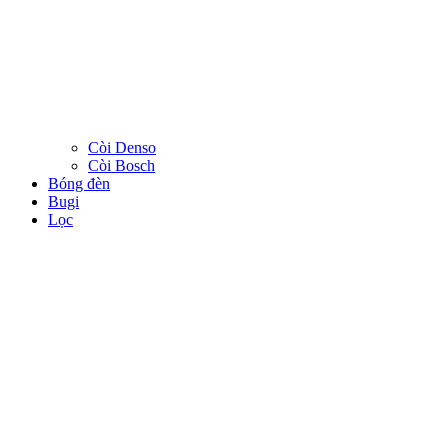
Còi Denso
Còi Bosch
Bóng đèn
Bugi
Lọc