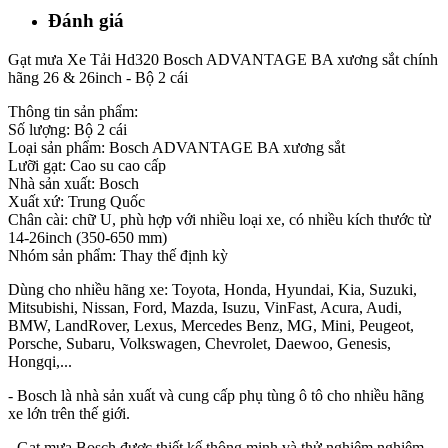
Đánh giá
Gạt mưa Xe Tải Hd320 Bosch ADVANTAGE BA xương sắt chính
hãng 26 & 26inch - Bộ 2 cái
Thông tin sản phẩm:
Số lượng: Bộ 2 cái
Loại sản phẩm: Bosch ADVANTAGE BA xương sắt
Lưỡi gạt: Cao su cao cấp
Nhà sản xuất: Bosch
Xuất xứ: Trung Quốc
Chân cài: chữ U, phù hợp với nhiều loại xe, có nhiều kích thước từ
14-26inch (350-650 mm)
Nhóm sản phẩm: Thay thế định kỳ
Dùng cho nhiều hãng xe: Toyota, Honda, Hyundai, Kia, Suzuki,
Mitsubishi, Nissan, Ford, Mazda, Isuzu, VinFast, Acura, Audi,
BMW, LandRover, Lexus, Mercedes Benz, MG, Mini, Peugeot,
Porsche, Subaru, Volkswagen, Chevrolet, Daewoo, Genesis,
Hongqi,...
- Bosch là nhà sản xuất và cung cấp phụ tùng ô tô cho nhiều hãng
xe lớn trên thế giới.
- Gạt mưa Bosch được thiết kế thông minh và thử nghiệm nghiêm