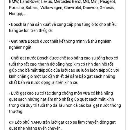
BMW, LandRover, Lexus, Mercedes Benz, MG, Mini, Peugeot,
Porsche, Subaru, Volkswagen, Chevrolet, Daewoo, Genesis,
Hongqi,...
- Bosch là nhà sản xuất và cung cấp phụ tùng ô tô cho nhiều
hãng xe lớn trên thế giới.
- Gạt mưa Bosch được thiết kế thông minh và thử nghiệm
nghiêm ngặt
- Chổi gạt nước Bosch được chế tạo bằng cao su tổng hợp có
tuổi thọ rất cao, thanh đỡ bằng hợp kim có tính đàn hồi tốt
giúp cho bề mặt tiếp xúc của lưỡi cao su luôn luôn tiếp xúc với
kính chắn gió một lực cần thiết để đảm bảo gạt sạch những
chất bẩn và nước đọng lại trên kính xe.
- Lưỡi gạt cao su có tác dụng chống mòn vừa có khả năng
quét sạch những hạt ẩm nhỏ nhất giúp quét sạch mặt kính
trong khi duy trì tuổi thọ dài lâu hơn cả các loại gạt nước thông
thường.
👉 Lớp phủ NANO trên lưỡi gạt cao su làm chuyển động gạt
quét nhẹ nhàng uyển chuyển.