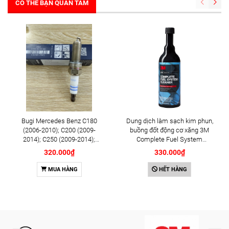
CÓ THỂ BẠN QUAN TÂM
Bugi Mercedes Benz C180
Dung dịch làm sạch kim phun,
(2006-2010); C200 (2009-
buồng đốt động cơ xăng 3M
2014); C250 (2009-2014);
Complete Fuel System
E250 (2009-2013); G500
Cleaner 473ml (08813)
320.000₫
330.000₫
(2008-2015); GL450 (2006-
2012), S500 (2005-2011);
MUA HÀNG
HẾT HÀNG
SLK200 (2011-2015) chính
hãng Bosch Iridium YR6NI332
(0242140515)