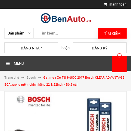
Thanh toán
TÌM KIẾM
hoặc
ĐĂNG NHẬP
ĐĂNG KÝ
MENU
Trang chủ
Bosch
Gạt mưa Xe Tải Hd800 2017 Bosch CLEAR ADVANTAGE
BCA xương mềm chính hãng 22 & 22inch - Bộ 2 cái