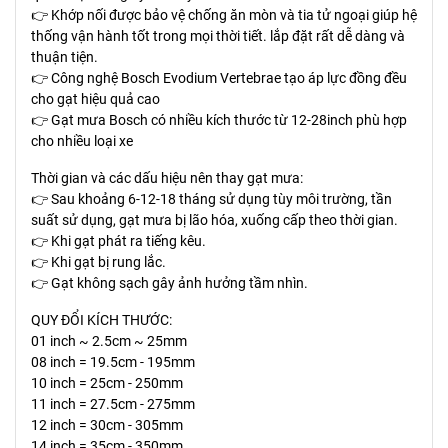
👉 Khớp nối được bảo vệ chống ăn mòn và tia tử ngoại giúp hệ
thống vận hành tốt trong mọi thời tiết. lắp đặt rất dễ dàng và
thuận tiện.
👉 Công nghệ Bosch Evodium Vertebrae tạo áp lực đồng đều
cho gạt hiệu quả cao
👉 Gạt mưa Bosch có nhiều kích thước từ 12-28inch phù hợp
cho nhiều loại xe
Thời gian và các dấu hiệu nên thay gạt mưa:
👉 Sau khoảng 6-12-18 tháng sử dụng tùy môi trường, tần
suất sử dụng, gạt mưa bị lão hóa, xuống cấp theo thời gian.
👉 Khi gạt phát ra tiếng kêu.
👉 Khi gạt bị rung lắc.
👉 Gạt không sạch gây ảnh hưởng tầm nhìn.
QUY ĐỔI KÍCH THƯỚC:
01 inch ~ 2.5cm ~ 25mm
08 inch = 19.5cm - 195mm
10 inch = 25cm - 250mm
11 inch = 27.5cm - 275mm
12 inch = 30cm - 305mm
14 inch = 35cm - 350mm