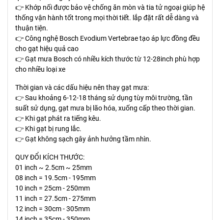
👉 Khớp nối được bảo vệ chống ăn mòn và tia tử ngoại giúp hệ
thống vận hành tốt trong mọi thời tiết. lắp đặt rất dễ dàng và
thuận tiện.
👉 Công nghệ Bosch Evodium Vertebrae tạo áp lực đồng đều
cho gạt hiệu quả cao
👉 Gạt mưa Bosch có nhiều kích thước từ 12-28inch phù hợp
cho nhiều loại xe
Thời gian và các dấu hiệu nên thay gạt mưa:
👉 Sau khoảng 6-12-18 tháng sử dụng tùy môi trường, tần
suất sử dụng, gạt mưa bị lão hóa, xuống cấp theo thời gian.
👉 Khi gạt phát ra tiếng kêu.
👉 Khi gạt bị rung lắc.
👉 Gạt không sạch gây ảnh hưởng tầm nhìn.
QUY ĐỔI KÍCH THƯỚC:
01 inch ~ 2.5cm ~ 25mm
08 inch = 19.5cm - 195mm
10 inch = 25cm - 250mm
11 inch = 27.5cm - 275mm
12 inch = 30cm - 305mm
14 inch = 35cm - 350mm