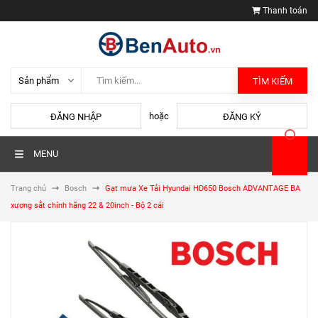
Thanh toán
TÌM KIẾM
hoặc
ĐĂNG NHẬP
ĐĂNG KÝ
MENU
Trang chủ
Bosch
Gạt mưa Xe Tải Hyundai HD650 Bosch ADVANTAGE BA
xương sắt chính hãng 22 & 20inch - Bộ 2 cái