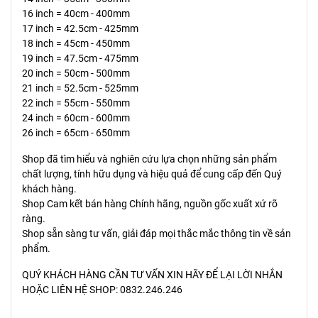
16 inch = 40cm - 400mm
17 inch = 42.5cm - 425mm
18 inch = 45cm - 450mm
19 inch = 47.5cm - 475mm
20 inch = 50cm - 500mm
21 inch = 52.5cm - 525mm
22 inch = 55cm - 550mm
24 inch = 60cm - 600mm
26 inch = 65cm - 650mm
Shop đã tìm hiểu và nghiên cứu lựa chọn những sản phẩm
chất lượng, tính hữu dụng và hiệu quả để cung cấp đến Quý
khách hàng.
Shop Cam kết bán hàng Chính hãng, nguồn gốc xuất xứ rõ
ràng.
Shop sẵn sàng tư vấn, giải đáp mọi thắc mắc thông tin về sản
phẩm.
QUÝ KHÁCH HÀNG CẦN TƯ VẤN XIN HÃY ĐỂ LẠI LỜI NHẮN
HOẶC LIÊN HỆ SHOP: 0832.246.246