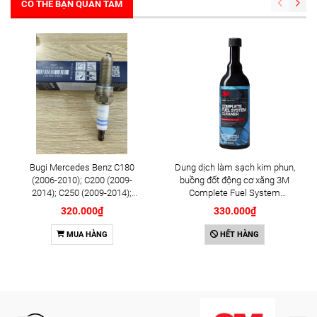
CÓ THỂ BẠN QUAN TÂM
Bugi Mercedes Benz C180
Dung dịch làm sạch kim phun,
(2006-2010); C200 (2009-
buồng đốt động cơ xăng 3M
2014); C250 (2009-2014);
Complete Fuel System
E250 (2009-2013); G500
Cleaner 473ml (08813)
320.000₫
330.000₫
(2008-2015); GL450 (2006-
2012), S500 (2005-2011);
MUA HÀNG
HẾT HÀNG
SLK200 (2011-2015) chính
hãng Bosch Iridium YR6NI332
(0242140515)