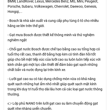
BMW, LandRover, Lexus, Mercedes Benz, MG, Mini, Peugeot,
Porsche, Subaru, Volkswagen, Chevrolet, Daewoo, Genesis,
Hongqi,...
- Bosch là nhà sản xuất và cung cấp phụ tùng ô tô cho nhiều
hãng xe lớn trên thế giới.
- Gạt mưa Bosch được thiết kế thông minh và thử nghiệm
nghiêm ngặt
- Chổi gạt nước Bosch được chế tạo bằng cao su tổng hợp có
tuổi thọ rất cao, thanh đỡ bằng hợp kim có tính đàn hồi tốt
giúp cho bề mặt tiếp xúc của lưỡi cao su luôn luôn tiếp xúc với
kính chắn gió một lực cần thiết để đảm bảo gạt sạch những
chất bẩn và nước đọng lại trên kính xe.
- Lưỡi gạt cao su có tác dụng chống mòn vừa có khả năng
quét sạch những hạt ẩm nhỏ nhất giúp quét sạch mặt kính
trong khi duy trì tuổi thọ dài lâu hơn cả các loại gạt nước thông
thường.
👉 Lớp phủ NANO trên lưỡi gạt cao su làm chuyển động gạt
quét nhẹ nhàng uyển chuyển.