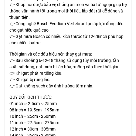
👉 Khớp nối được bảo vệ chống ăn mòn và tia tử ngoại giúp hệ
thống vận hành tốt trong mọi thời tiết. lắp đặt rất dễ dàng và
thuận tiện.
👉 Công nghệ Bosch Evodium Vertebrae tạo áp lực đồng đều
cho gạt hiệu quả cao
👉 Gạt mưa Bosch có nhiều kích thước từ 12-28inch phù hợp
cho nhiều loại xe
Thời gian và các dấu hiệu nên thay gạt mưa:
👉 Sau khoảng 6-12-18 tháng sử dụng tùy môi trường, tần
suất sử dụng, gạt mưa bị lão hóa, xuống cấp theo thời gian.
👉 Khi gạt phát ra tiếng kêu.
👉 Khi gạt bị rung lắc.
👉 Gạt không sạch gây ảnh hưởng tầm nhìn.
QUY ĐỔI KÍCH THƯỚC:
01 inch ~ 2.5cm ~ 25mm
08 inch = 19.5cm - 195mm
10 inch = 25cm - 250mm
11 inch = 27.5cm - 275mm
12 inch = 30cm - 305mm
14 inch = 35cm - 350mm