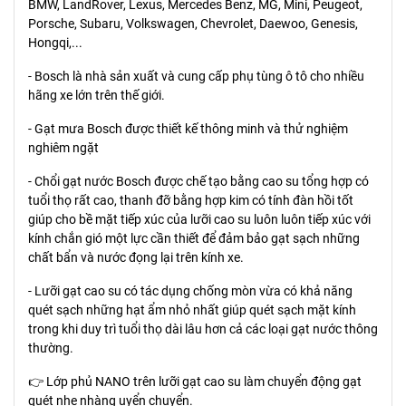
BMW, LandRover, Lexus, Mercedes Benz, MG, Mini, Peugeot,
Porsche, Subaru, Volkswagen, Chevrolet, Daewoo, Genesis,
Hongqi,...
- Bosch là nhà sản xuất và cung cấp phụ tùng ô tô cho nhiều
hãng xe lớn trên thế giới.
- Gạt mưa Bosch được thiết kế thông minh và thử nghiệm
nghiêm ngặt
- Chổi gạt nước Bosch được chế tạo bằng cao su tổng hợp có
tuổi thọ rất cao, thanh đỡ bằng hợp kim có tính đàn hồi tốt
giúp cho bề mặt tiếp xúc của lưỡi cao su luôn luôn tiếp xúc với
kính chắn gió một lực cần thiết để đảm bảo gạt sạch những
chất bẩn và nước đọng lại trên kính xe.
- Lưỡi gạt cao su có tác dụng chống mòn vừa có khả năng
quét sạch những hạt ẩm nhỏ nhất giúp quét sạch mặt kính
trong khi duy trì tuổi thọ dài lâu hơn cả các loại gạt nước thông
thường.
👉 Lớp phủ NANO trên lưỡi gạt cao su làm chuyển động gạt
quét nhẹ nhàng uyển chuyển.