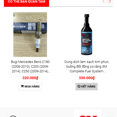
CÓ THỂ BẠN QUAN TÂM
Bugi Mercedes Benz C180
Dung dịch làm sạch kim phun,
(2006-2010); C200 (2009-
buồng đốt động cơ xăng 3M
2014); C250 (2009-2014);
Complete Fuel System
E250 (2009-2013); G500
Cleaner 473ml (08813)
320.000₫
330.000₫
(2008-2015); GL450 (2006-
2012), S500 (2005-2011);
MUA HÀNG
HẾT HÀNG
SLK200 (2011-2015) chính
hãng Bosch Iridium YR6NI332
(0242140515)