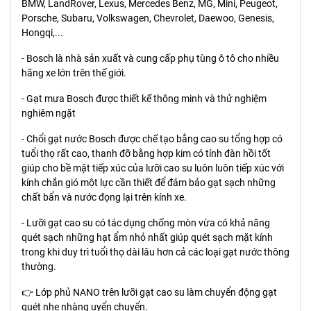
BMW, LandRover, Lexus, Mercedes Benz, MG, Mini, Peugeot,
Porsche, Subaru, Volkswagen, Chevrolet, Daewoo, Genesis,
Hongqi,...
- Bosch là nhà sản xuất và cung cấp phụ tùng ô tô cho nhiều
hãng xe lớn trên thế giới.
- Gạt mưa Bosch được thiết kế thông minh và thử nghiệm
nghiêm ngặt
- Chổi gạt nước Bosch được chế tạo bằng cao su tổng hợp có
tuổi thọ rất cao, thanh đỡ bằng hợp kim có tính đàn hồi tốt
giúp cho bề mặt tiếp xúc của lưỡi cao su luôn luôn tiếp xúc với
kính chắn gió một lực cần thiết để đảm bảo gạt sạch những
chất bẩn và nước đọng lại trên kính xe.
- Lưỡi gạt cao su có tác dụng chống mòn vừa có khả năng
quét sạch những hạt ẩm nhỏ nhất giúp quét sạch mặt kính
trong khi duy trì tuổi thọ dài lâu hơn cả các loại gạt nước thông
thường.
👉 Lớp phủ NANO trên lưỡi gạt cao su làm chuyển động gạt
quét nhẹ nhàng uyển chuyển.