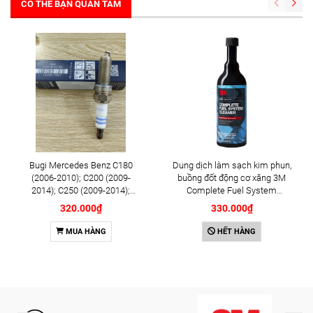
CÓ THỂ BẠN QUAN TÂM
Bugi Mercedes Benz C180
Dung dịch làm sạch kim phun,
(2006-2010); C200 (2009-
buồng đốt động cơ xăng 3M
2014); C250 (2009-2014);
Complete Fuel System
E250 (2009-2013); G500
Cleaner 473ml (08813)
320.000₫
330.000₫
(2008-2015); GL450 (2006-
2012), S500 (2005-2011);
MUA HÀNG
HẾT HÀNG
SLK200 (2011-2015) chính
hãng Bosch Iridium YR6NI332
(0242140515)