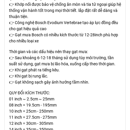
👉 Khớp nối được bảo vệ chống ăn mòn và tia tử ngoại giúp hệ
thống vận hành tốt trong mọi thời tiết. lắp đặt rất dễ dàng và
thuận tiện.
👉 Công nghệ Bosch Evodium Vertebrae tạo áp lực đồng đều
cho gạt hiệu quả cao
👉 Gạt mưa Bosch có nhiều kích thước từ 12-28inch phù hợp
cho nhiều loại xe
Thời gian và các dấu hiệu nên thay gạt mưa:
👉 Sau khoảng 6-12-18 tháng sử dụng tùy môi trường, tần
suất sử dụng, gạt mưa bị lão hóa, xuống cấp theo thời gian.
👉 Khi gạt phát ra tiếng kêu.
👉 Khi gạt bị rung lắc.
👉 Gạt không sạch gây ảnh hưởng tầm nhìn.
QUY ĐỔI KÍCH THƯỚC:
01 inch ~ 2.5cm ~ 25mm
08 inch = 19.5cm - 195mm
10 inch = 25cm - 250mm
11 inch = 27.5cm - 275mm
12 inch = 30cm - 305mm
14 inch = 35cm - 350mm