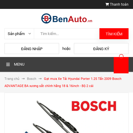
Thanh toán
TÌM KIẾM
hoặc
ĐĂNG NHẬP
ĐĂNG KÝ
MENU
Trang chủ
Bosch
Gạt mưa Xe Tải Hyundai Porter 1.25 Tấn 2009 Bosch
ADVANTAGE BA xương sắt chính hãng 18 & 16inch - Bộ 2 cái