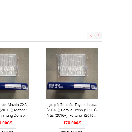
u hòa Mazda CX8
Lọc gió điều hòa Toyota Innova
Gạt mư
 (2015+); Mazda 2
(2015+); Corolla Cross (2020+);
(2009+);
ính hãng Denso
Altis (2016+); Fortuner (2016+);
(2018+);
5520-4020)
Hilux (2016+); Camry (2018+);
hãng 
0.000₫
170.000₫
Lexus RX450HL (2017+);
ES300h (2018+); RX300