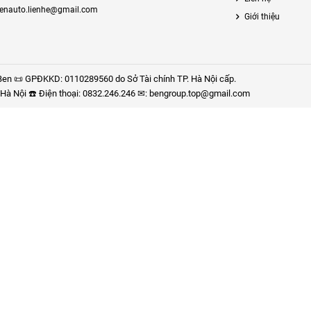
enauto.lienhe@gmail.com
Giới thiệu
en 📜 GPĐKKD: 0110289560 do Sở Tài chính TP. Hà Nội cấp.
P. Hà Nội ☎️ Điện thoại: 0832.246.246 ✉: bengroup.top@gmail.com