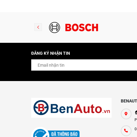
(0242140515)
ĐĂNG KÝ NHẬN TIN
BENAUT

P
0