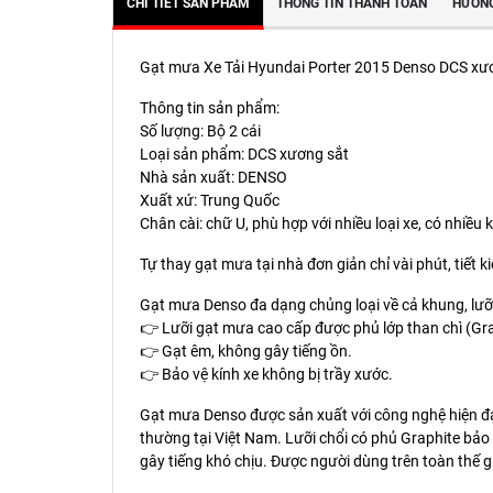
CHI TIẾT SẢN PHẨM
THÔNG TIN THANH TOÁN
HƯỚNG
Gạt mưa Xe Tải Hyundai Porter 2015 Denso DCS xươn
Thông tin sản phẩm:
Số lượng: Bộ 2 cái
Loại sản phẩm: DCS xương sắt
Nhà sản xuất: DENSO
Xuất xứ: Trung Quốc
Chân cài: chữ U, phù hợp với nhiều loại xe, có nhiề
Tự thay gạt mưa tại nhà đơn giản chỉ vài phút, tiết 
Gạt mưa Denso đa dạng chủng loại về cả khung, lưỡi
👉 Lưỡi gạt mưa cao cấp được phủ lớp than chì (Grap
👉 Gạt êm, không gây tiếng ồn.
👉 Bảo vệ kính xe không bị trầy xước.
Gạt mưa Denso được sản xuất với công nghệ hiện đại 
thường tại Việt Nam. Lưỡi chổi có phủ Graphite bảo
gây tiếng khó chịu. Được người dùng trên toàn thế g