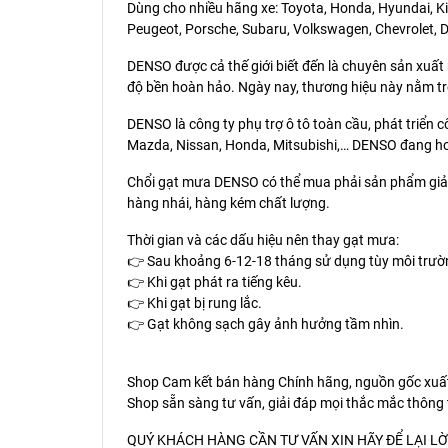
Dùng cho nhiều hãng xe: Toyota, Honda, Hyundai, Kia
Peugeot, Porsche, Subaru, Volkswagen, Chevrolet, D
DENSO được cả thế giới biết đến là chuyên sản xuất
độ bền hoàn hảo. Ngày nay, thương hiệu này nằm tr
DENSO là công ty phụ trợ ô tô toàn cầu, phát triển c
Mazda, Nissan, Honda, Mitsubishi,… DENSO đang hoạt
Chổi gạt mưa DENSO có thể mua phải sản phẩm giả, 
hàng nhái, hàng kém chất lượng.
Thời gian và các dấu hiệu nên thay gạt mưa:
👉 Sau khoảng 6-12-18 tháng sử dụng tùy môi trường
👉 Khi gạt phát ra tiếng kêu.
👉 Khi gạt bị rung lắc.
👉 Gạt không sạch gây ảnh hưởng tầm nhìn.
Shop Cam kết bán hàng Chính hãng, nguồn gốc xuất
Shop sẵn sàng tư vấn, giải đáp mọi thắc mắc thông 
QUÝ KHÁCH HÀNG CẦN TƯ VẤN XIN HÃY ĐỂ LẠI LỜ