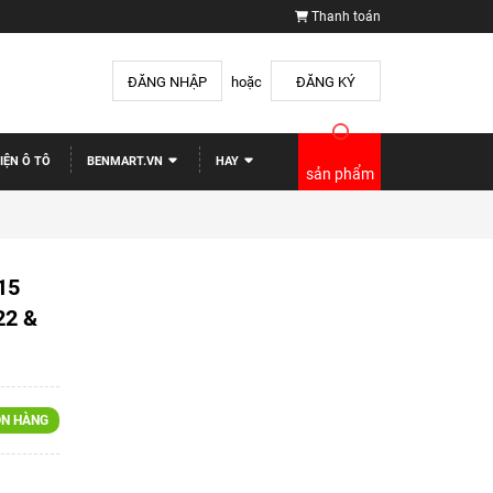
Thanh toán
ĐĂNG NHẬP
hoặc
ĐĂNG KÝ
IỆN Ô TÔ
BENMART.VN
HAY
sản phẩm
15
22 &
N HÀNG