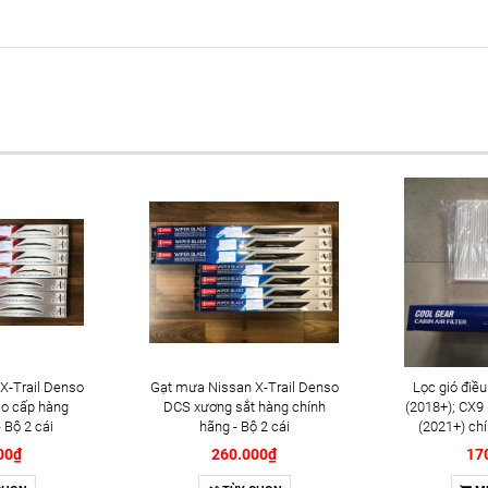
X-Trail Denso
Gạt mưa Nissan X-Trail Denso
Lọc gió điề
o cấp hàng
DCS xương sắt hàng chính
(2018+); CX9
 Bộ 2 cái
hãng - Bộ 2 cái
(2021+) ch
(DI14
00₫
260.000₫
17