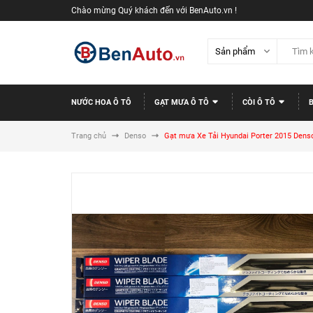
Chào mừng Quý khách đến với BenAuto.vn !
NƯỚC HOA Ô TÔ
GẠT MƯA Ô TÔ
CÒI Ô TÔ
Trang chủ
Denso
Gạt mưa Xe Tải Hyundai Porter 2015 Denso