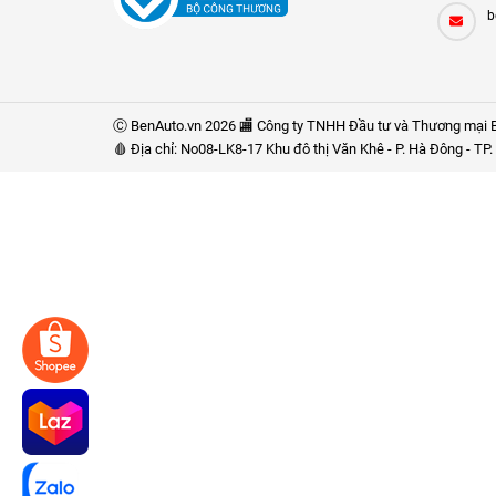
b
Ⓒ BenAuto.vn 2026 🏬 Công ty TNHH Đầu tư và Thương mại B
🩸 Địa chỉ: No08-LK8-17 Khu đô thị Văn Khê - P. Hà Đông - T