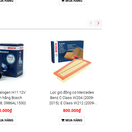
UA HÀNG
MUA HÀNG
(2017+) chính hãng Denso
(DI145520-4020)
alogen H11 12V
Lọc gió động cơ Mercedes
Lọc dầu đ
h hãng Bosch
Benz C Class W204 (2009-
(2018+);
8; 0986AL1530)
2015); E Class W212 (2009-
hãng B
2016); SLK (2011-2015) chính
0.000₫
800.000₫
hãng Bosch (F026400134)
UA HÀNG
MUA HÀNG