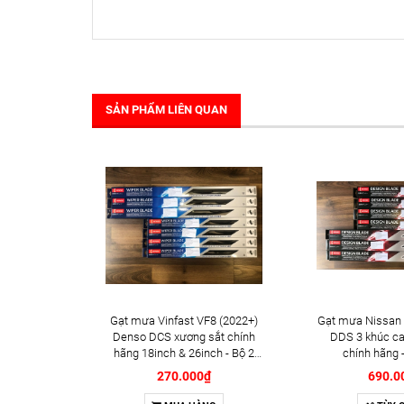
SẢN PHẨM LIÊN QUAN
Gạt mưa Vinfast VF8 (2022+)
Gạt mưa Nissan 
Denso DCS xương sắt chính
DDS 3 khúc ca
hãng 18inch & 26inch - Bộ 2
chính hãng -
cái
270.000₫
690.0