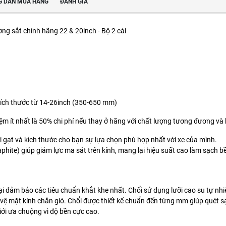
 DẪN MUA HÀNG
ĐÁNH GIÁ
g sắt chính hãng 22 & 20inch - Bộ 2 cái
u kích thước từ 14-26inch (350-650 mm)
kiệm ít nhất là 50% chi phí nếu thay ở hãng với chất lượng tương đương và 
 gạt và kích thước cho bạn sự lựa chọn phù hợp nhất với xe của mình.
hite) giúp giảm lực ma sát trên kính, mang lại hiệu suất cao làm sạch b
đảm bảo các tiêu chuẩn khắt khe nhất. Chổi sử dụng lưỡi cao su tự nhiên
 vệ mặt kính chắn gió. Chổi được thiết kế chuẩn đến từng mm giúp quét s
iới ưa chuộng vì độ bền cực cao.