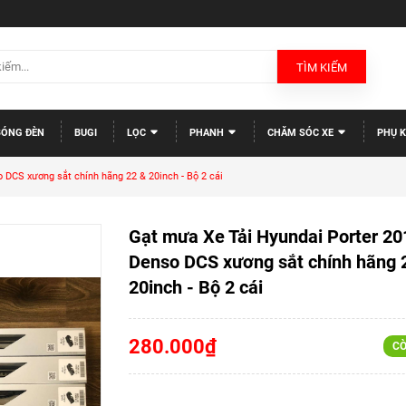
TÌM KIẾM
BÓNG ĐÈN
BUGI
LỌC
PHANH
CHĂM SÓC XE
PHỤ K
 DCS xương sắt chính hãng 22 & 20inch - Bộ 2 cái
Gạt mưa Xe Tải Hyundai Porter 20
Denso DCS xương sắt chính hãng 
20inch - Bộ 2 cái
280.000₫
CÒ