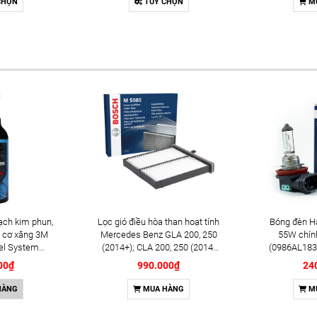
CHỌN
TÙY CHỌN
M
ạch kim phun,
Lọc gió điều hòa than hoạt tính
Bóng đèn H
 cơ xăng 3M
Mercedes Benz GLA 200, 250
55W chín
el System
(2014+); CLA 200, 250 (2014-
(0986AL183
l (08813)
2019) chính hãng Bosch
00₫
990.000₫
24
(1987435505)
HÀNG
MUA HÀNG
M