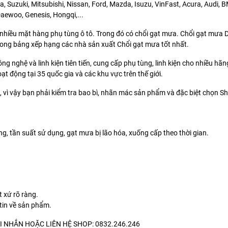
, Suzuki, Mitsubishi, Nissan, Ford, Mazda, Isuzu, VinFast, Acura, Audi,
aewoo, Genesis, Hongqi,...
 nhiều mặt hàng phụ tùng ô tô. Trong đó có chổi gạt mưa. Chổi gạt mưa D
ong bảng xếp hạng các nhà sản xuất Chổi gạt mưa tốt nhất.
ông nghệ và linh kiện tiên tiến, cung cấp phụ tùng, linh kiện cho nhiều hã
 động tại 35 quốc gia và các khu vực trên thế giới.
vì vậy bạn phải kiểm tra bao bì, nhãn mác sản phẩm và đặc biệt chọn Sh
, tần suất sử dụng, gạt mưa bị lão hóa, xuống cấp theo thời gian.
 xứ rõ ràng.
tin về sản phẩm.
I NHẮN HOẶC LIÊN HỆ SHOP: 0832.246.246