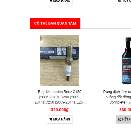
MUA HÀNG
TÙY 
CÓ THỂ BẠN QUAN TÂM
Bugi Mercedes Benz C180
Dung dịch làm s
(2006-2010); C200 (2009-
buồng đốt động
2014); C250 (2009-2014); E250
Complete Fu
(2009-2013); G500 (2008-
Cleaner 473m
320.000₫
330.0
2015); GL450 (2006-2012),
S500 (2005-2011); SLK200
MUA HÀNG
HẾT 
(2011-2015) chính hãng Bosch
Iridium YR6NI332