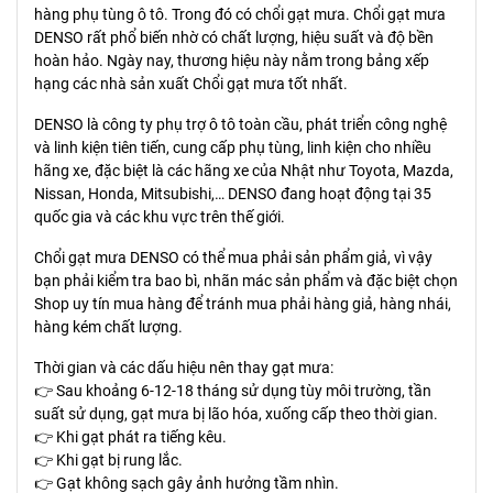
hàng phụ tùng ô tô. Trong đó có chổi gạt mưa. Chổi gạt mưa
DENSO rất phổ biến nhờ có chất lượng, hiệu suất và độ bền
hoàn hảo. Ngày nay, thương hiệu này nằm trong bảng xếp
hạng các nhà sản xuất Chổi gạt mưa tốt nhất.
DENSO là công ty phụ trợ ô tô toàn cầu, phát triển công nghệ
và linh kiện tiên tiến, cung cấp phụ tùng, linh kiện cho nhiều
hãng xe, đặc biệt là các hãng xe của Nhật như Toyota, Mazda,
Nissan, Honda, Mitsubishi,… DENSO đang hoạt động tại 35
quốc gia và các khu vực trên thế giới.
Chổi gạt mưa DENSO có thể mua phải sản phẩm giả, vì vậy
bạn phải kiểm tra bao bì, nhãn mác sản phẩm và đặc biệt chọn
Shop uy tín mua hàng để tránh mua phải hàng giả, hàng nhái,
hàng kém chất lượng.
Thời gian và các dấu hiệu nên thay gạt mưa:
👉 Sau khoảng 6-12-18 tháng sử dụng tùy môi trường, tần
suất sử dụng, gạt mưa bị lão hóa, xuống cấp theo thời gian.
👉 Khi gạt phát ra tiếng kêu.
👉 Khi gạt bị rung lắc.
👉 Gạt không sạch gây ảnh hưởng tầm nhìn.