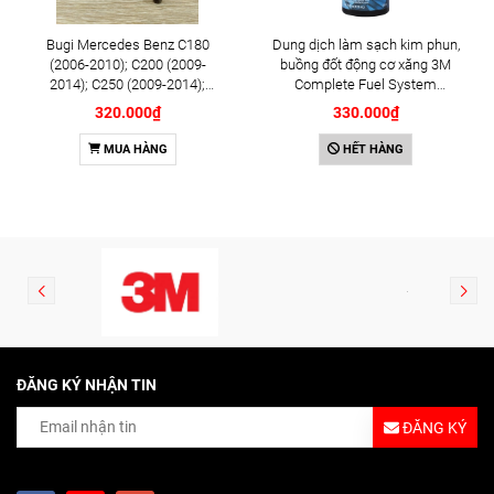
Bugi Mercedes Benz C180
Dung dịch làm sạch kim phun,
(2006-2010); C200 (2009-
buồng đốt động cơ xăng 3M
2014); C250 (2009-2014);
Complete Fuel System
E250 (2009-2013); G500
Cleaner 473ml (08813)
320.000₫
330.000₫
(2008-2015); GL450 (2006-
2012), S500 (2005-2011);
MUA HÀNG
HẾT HÀNG
SLK200 (2011-2015) chính
hãng Bosch Iridium YR6NI332
(0242140515)
ĐĂNG KÝ NHẬN TIN
ĐĂNG KÝ