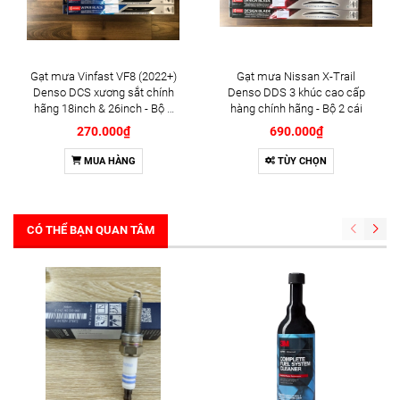
Gạt mưa Vinfast VF8 (2022+)
Gạt mưa Nissan X-Trail
Denso DCS xương sắt chính
Denso DDS 3 khúc cao cấp
hãng 18inch & 26inch - Bộ 2
hàng chính hãng - Bộ 2 cái
cái
270.000₫
690.000₫
MUA HÀNG
TÙY CHỌN
CÓ THỂ BẠN QUAN TÂM