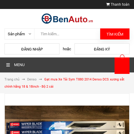
Thanh toán
TÌM KIẾM
hoặc
ĐĂNG NHẬP
ĐĂNG KÝ
MENU
Trang chủ
Denso
Gạt mưa Xe Tải Sym T880 2014 Denso DCS xương sắt
chính hãng 18 & 18inch - Bộ 2 cái