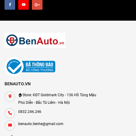
BENAUTO.VN
🏠Store: KĐT Goldmark City - 136 Hồ Tùng Mậu
Phú Diễn - Bắc Từ Liêm - Hà Nội
0832.246.246
benauto.lienhe@gmail.com