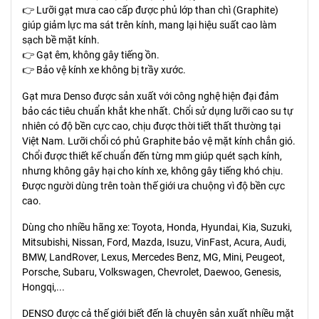
👉 Lưỡi gạt mưa cao cấp được phủ lớp than chì (Graphite)
giúp giảm lực ma sát trên kính, mang lại hiệu suất cao làm
sạch bề mặt kính.
👉 Gạt êm, không gây tiếng ồn.
👉 Bảo vệ kính xe không bị trầy xước.
Gạt mưa Denso được sản xuất với công nghệ hiện đại đảm
bảo các tiêu chuẩn khắt khe nhất. Chổi sử dụng lưỡi cao su tự
nhiên có độ bền cực cao, chịu được thời tiết thất thường tại
Việt Nam. Lưỡi chổi có phủ Graphite bảo vệ mặt kính chắn gió.
Chổi được thiết kế chuẩn đến từng mm giúp quét sạch kính,
nhưng không gây hại cho kính xe, không gây tiếng khó chịu.
Được người dùng trên toàn thế giới ưa chuộng vì độ bền cực
cao.
Dùng cho nhiều hãng xe: Toyota, Honda, Hyundai, Kia, Suzuki,
Mitsubishi, Nissan, Ford, Mazda, Isuzu, VinFast, Acura, Audi,
BMW, LandRover, Lexus, Mercedes Benz, MG, Mini, Peugeot,
Porsche, Subaru, Volkswagen, Chevrolet, Daewoo, Genesis,
Hongqi,...
DENSO được cả thế giới biết đến là chuyên sản xuất nhiều mặt