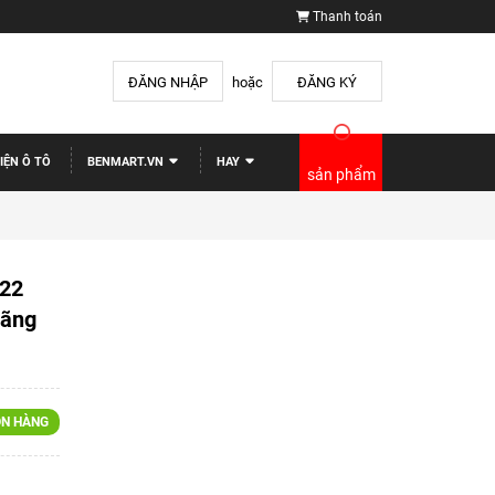
Thanh toán
ĐĂNG NHẬP
hoặc
ĐĂNG KÝ
IỆN Ô TÔ
BENMART.VN
HAY
sản phẩm
022
hãng
N HÀNG