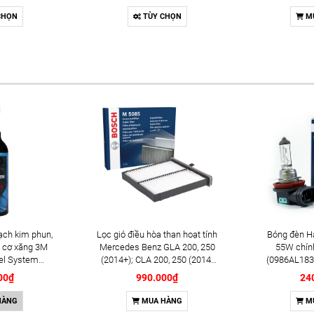
CHỌN
TÙY CHỌN
M
ạch kim phun,
Lọc gió điều hòa than hoạt tính
Bóng đèn H
 cơ xăng 3M
Mercedes Benz GLA 200, 250
55W chín
el System
(2014+); CLA 200, 250 (2014-
(0986AL183
l (08813)
2019) chính hãng Bosch
00₫
990.000₫
24
(1987435505)
HÀNG
MUA HÀNG
M