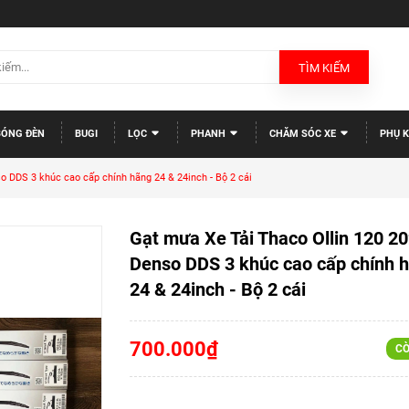
TÌM KIẾM
BÓNG ĐÈN
BUGI
LỌC
PHANH
CHĂM SÓC XE
PHỤ K
o DDS 3 khúc cao cấp chính hãng 24 & 24inch - Bộ 2 cái
Gạt mưa Xe Tải Thaco Ollin 120 2
Denso DDS 3 khúc cao cấp chính 
24 & 24inch - Bộ 2 cái
700.000₫
CÒ