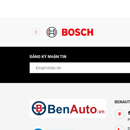
Iridium YR6NI332
(0242140515)
ĐĂNG KÝ NHẬN TIN
BENAUT

P
0