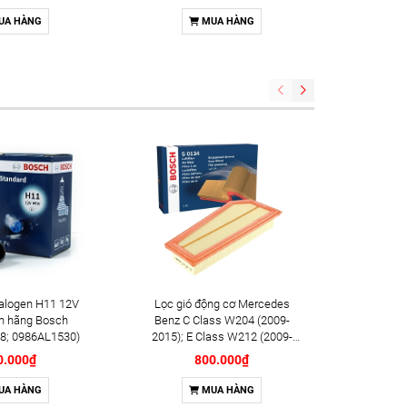
Lexus RX450HL (2017+);
ES300h (2018+); RX300
UA HÀNG
MUA HÀNG
(2017+) chính hãng Denso
(DI145520-4020)
alogen H11 12V
Lọc gió động cơ Mercedes
Lọc dầu đ
h hãng Bosch
Benz C Class W204 (2009-
(2018+);
8; 0986AL1530)
2015); E Class W212 (2009-
hãng B
2016); SLK (2011-2015) chính
0.000₫
800.000₫
hãng Bosch (F026400134)
UA HÀNG
MUA HÀNG