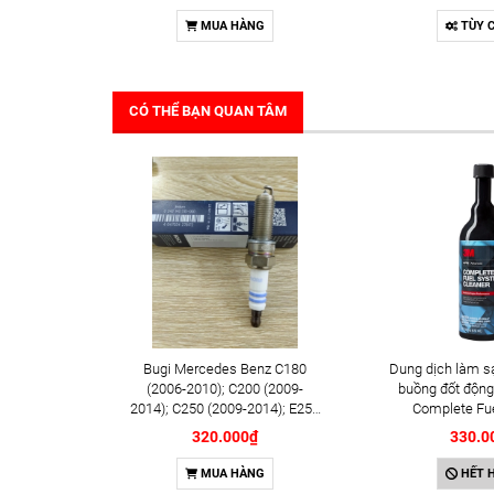
MUA HÀNG
TÙY 
CÓ THỂ BẠN QUAN TÂM
Bugi Mercedes Benz C180
Dung dịch làm s
(2006-2010); C200 (2009-
buồng đốt động
2014); C250 (2009-2014); E250
Complete Fu
(2009-2013); G500 (2008-
Cleaner 473m
320.000₫
330.0
2015); GL450 (2006-2012),
S500 (2005-2011); SLK200
MUA HÀNG
HẾT 
(2011-2015) chính hãng Bosch