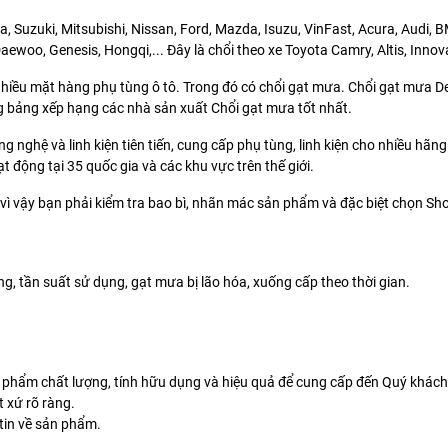
, Suzuki, Mitsubishi, Nissan, Ford, Mazda, Isuzu, VinFast, Acura, Audi,
woo, Genesis, Hongqi,... Đây là chổi theo xe Toyota Camry, Altis, Innova
nhiều mặt hàng phụ tùng ô tô. Trong đó có chổi gạt mưa. Chổi gạt mưa De
 bảng xếp hạng các nhà sản xuất Chổi gạt mưa tốt nhất.
ng nghệ và linh kiện tiên tiến, cung cấp phụ tùng, linh kiện cho nhiều hãn
động tại 35 quốc gia và các khu vực trên thế giới.
ì vậy bạn phải kiểm tra bao bì, nhãn mác sản phẩm và đặc biệt chọn Sh
, tần suất sử dụng, gạt mưa bị lão hóa, xuống cấp theo thời gian.
 phẩm chất lượng, tính hữu dụng và hiệu quả để cung cấp đến Quý khách
 xứ rõ ràng.
tin về sản phẩm.