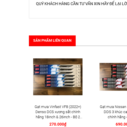
QUÝ KHÁCH HÀNG CẦN TƯ VẤN XIN HÃY ĐỂ LẠI LỜ
SẢN PHẨM LIÊN QUAN
Gạt mưa Vinfast VF8 (2022+)
Gạt mưa Nissan 
Denso DCS xương sắt chính
DDS 3 khúc ca
hãng 18inch & 26inch - Bộ 2
chính hãng -
cái
270.000₫
690.0