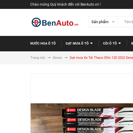
Chào mừng Quý khách đến với BenAuto.vn !
NƯỚC HOA Ô TÔ
GẠT MƯA Ô TÔ
CÒI Ô TÔ
Trang chủ
Denso
Gạt mưa Xe Tải Thaco Ollin 120 2022 Dens