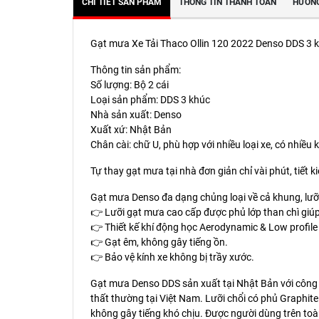
CHI TIẾT SẢN PHẨM
THÔNG TIN THANH TOÁN
HƯỚNG
Gạt mưa Xe Tải Thaco Ollin 120 2022 Denso DDS 3 kh
Thông tin sản phẩm:
Số lượng: Bộ 2 cái
Loại sản phẩm: DDS 3 khúc
Nhà sản xuất: Denso
Xuất xứ: Nhật Bản
Chân cài: chữ U, phù hợp với nhiều loại xe, có nhiề
Tự thay gạt mưa tại nhà đơn giản chỉ vài phút, tiết 
Gạt mưa Denso đa dạng chủng loại về cả khung, lưỡi
👉 Lưỡi gạt mưa cao cấp được phủ lớp than chì giúp 
👉 Thiết kế khí động học Aerodynamic & Low profile
👉 Gạt êm, không gây tiếng ồn.
👉 Bảo vệ kính xe không bị trầy xước.
Gạt mưa Denso DDS sản xuất tại Nhật Bản với công ng
thất thường tại Việt Nam. Lưỡi chổi có phủ Graphit
không gây tiếng khó chịu. Được người dùng trên toàn