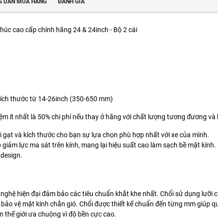
 DẪN MUA HÀNG
ĐÁNH GIÁ
úc cao cấp chính hãng 24 & 24inch - Bộ 2 cái
u kích thước từ 14-26inch (350-650 mm)
kiệm ít nhất là 50% chi phí nếu thay ở hãng với chất lượng tương đương và 
 gạt và kích thước cho bạn sự lựa chọn phù hợp nhất với xe của mình.
giảm lực ma sát trên kính, mang lại hiệu suất cao làm sạch bề mặt kính.
 design.
hệ hiện đại đảm bảo các tiêu chuẩn khắt khe nhất. Chổi sử dụng lưỡi cao
e bảo vệ mặt kính chắn gió. Chổi được thiết kế chuẩn đến từng mm giúp qu
 thế giới ưa chuộng vì độ bền cực cao.