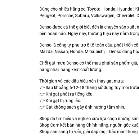
Dùng cho nhiều hãng xe: Toyota, Honda, Hyundai, Kia
Peugeot, Porsche, Subaru, Volkswagen, Chevrolet, Dae
Denso được cả thế giới biết đến là chuyên sản xuất 
bền hoàn hảo. Ngày nay, thương hiệu này nằm trong
Denso là công ty phụ trợ ô tô toàn cầu, phát triển cô
Mazda, Nissan, Honda, Mitsubishi,… Denso đang hoạt 
Chổi gạt mưa Denso có thể mua phải sản phẩm giả, v
hàng nhái, hàng kém chất lượng.
Thời gian và các dấu hiệu nên thay gạt mưa:
👉 Sau khoảng 6-12-18 tháng sử dụng tùy môi trường
👉 Khi gạt phát ra tiếng kêu.
👉 Khi gạt bị rung lắc.
👉 Gạt không sạch gây ảnh hưởng tầm nhìn.
Shop đã tìm hiểu và nghiên cứu lựa chọn những sản
Shop Cam kết bán hàng Chính hãng, nguồn gốc xuất
Shop sẵn sàng tư vấn, giải đáp mọi thắc mắc thông 