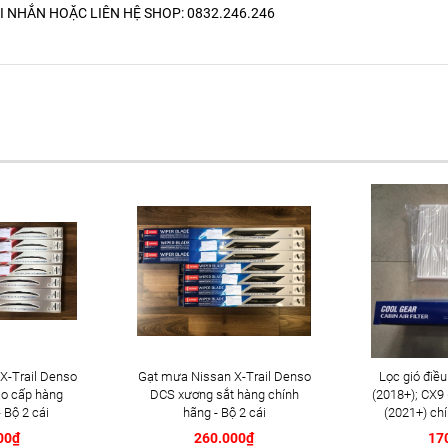
I NHẮN HOẶC LIÊN HỆ SHOP: 0832.246.246
X-Trail Denso
Gạt mưa Nissan X-Trail Denso
Lọc gió điề
o cấp hàng
DCS xương sắt hàng chính
(2018+); CX9
 Bộ 2 cái
hãng - Bộ 2 cái
(2021+) ch
(DI14
00₫
260.000₫
17