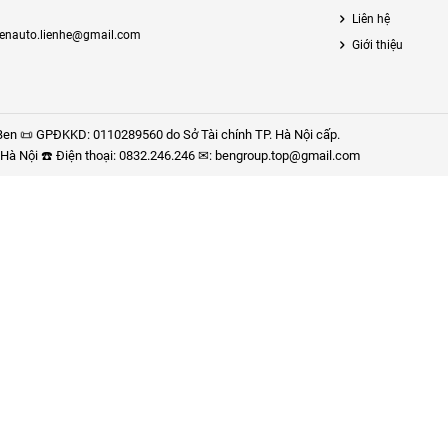
Liên hệ
enauto.lienhe@gmail.com
Giới thiệu
en 📜 GPĐKKD: 0110289560 do Sở Tài chính TP. Hà Nội cấp.
P. Hà Nội ☎️ Điện thoại: 0832.246.246 ✉: bengroup.top@gmail.com