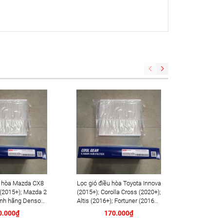
u hòa Mazda CX8
Lọc gió điều hòa Toyota Innova
Gạt mư
 (2015+); Mazda 2
(2015+); Corolla Cross (2020+);
(2009+);
ính hãng Denso
Altis (2016+); Fortuner (2016+);
(2018+);
5520-4020)
Hilux (2016+); Camry (2018+);
hãng 
0.000₫
170.000₫