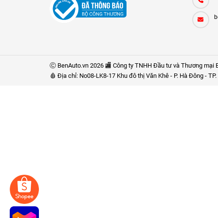
b
Ⓒ BenAuto.vn 2026 🏬 Công ty TNHH Đầu tư và Thương mại B
🩸 Địa chỉ: No08-LK8-17 Khu đô thị Văn Khê - P. Hà Đông - T