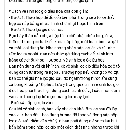
Điều hòa chỉ có gió nóng chứ không có gió lạnh
* Cách vệ sinh lọc gió điều hòa khá đơn giản:
- Bước 1: Tháo hộp để đồ cốp bên phải trong xe ô tô sẽ thấy
hộp có nắp bằng nhựa, hình chữ nhật hoặc hình tròn.
- Bước 2: Tháo lọc gió điều hòa
Bạn hãy tháo nắp nhựa hộp hình chữ nhật chứa lọc gió ra,
thông thường có hai kiểu khóa nắp hộp, một loại dùng tai gài
và một loại dùng ốc. Nhẹ nhàng nhấc nắp lọc lên và rút nhẹ
tấm lọc ra ngoài. Bạn nên tháo gỡ đúng cách để tránh làm
hỏng các chốt khóa. - Bước 3: Vệ sinh lọc gió điều hòa
​Bạn nên dùng vòi xịt khí nén, xịt vệ sinh lọc gió điều hòa xe ô tô
đúng cách từ trong ra ngoài. Trường hợp nếu không có vòi xịt,
bạn có thể giũ nhẹ lọc gió, sau đó ngâm trong nước ấm cùng
xà bông khoảng 10 phút. Lưu ý trong quá trình vệ sinh lọc gió
điều hòa phải thực hiện đúng cách tránh để vật sắc nhọn đâm
vào làm thủng lớp lưới lọc, màng lọc máy lạnh.
- Bước 4: Lắp lọc gió vào
Sau khi vệ sinh sạch, bạn vẩy nhẹ cho khô tấm lọc sau đó lắp
vào vị trí ban đầu theo đúng hướng đã tháo và đóng nắp hộp
lọc gió. Một điểm cần chú ý là bạn phải dùng giẻ sạch lau bụi
bẩn bám trong hộp lọc gió một cách thật nhẹ nhàng trước khi