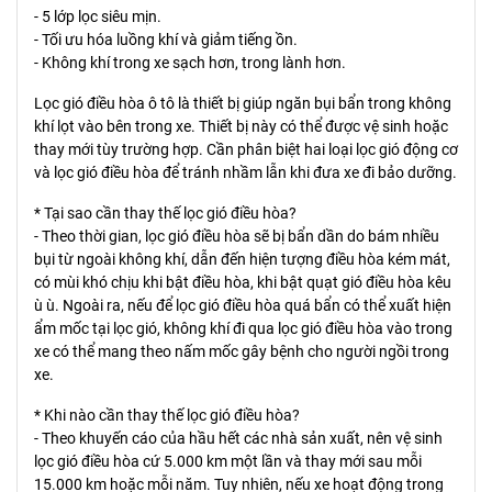
- 5 lớp lọc siêu mịn.
- Tối ưu hóa luồng khí và giảm tiếng ồn.
- Không khí trong xe sạch hơn, trong lành hơn.
Lọc gió điều hòa ô tô là thiết bị giúp ngăn bụi bẩn trong không
khí lọt vào bên trong xe. Thiết bị này có thể được vệ sinh hoặc
thay mới tùy trường hợp. Cần phân biệt hai loại lọc gió động cơ
và lọc gió điều hòa để tránh nhầm lẫn khi đưa xe đi bảo dưỡng.
* Tại sao cần thay thế lọc gió điều hòa?
- Theo thời gian, lọc gió điều hòa sẽ bị bẩn dần do bám nhiều
bụi từ ngoài không khí, dẫn đến hiện tượng điều hòa kém mát,
có mùi khó chịu khi bật điều hòa, khi bật quạt gió điều hòa kêu
ù ù. Ngoài ra, nếu để lọc gió điều hòa quá bẩn có thể xuất hiện
ẩm mốc tại lọc gió, không khí đi qua lọc gió điều hòa vào trong
xe có thể mang theo nấm mốc gây bệnh cho người ngồi trong
xe.
* Khi nào cần thay thế lọc gió điều hòa?
- Theo khuyến cáo của hầu hết các nhà sản xuất, nên vệ sinh
lọc gió điều hòa cứ 5.000 km một lần và thay mới sau mỗi
15.000 km hoặc mỗi năm. Tuy nhiên, nếu xe hoạt động trong