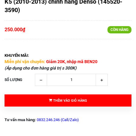
K5 (2010-2013) chính hãng Denso (145520-
3590)
250.000₫
CÒN HÀNG
KHUYẾN MÃI:
Miễn phí vận chuyển:
Giảm 20K, nhập mã BEN20
(Áp dụng cho đơn hàng giá trị ≥ 300K)
SỐ LƯỢNG
THÊM VÀO GIỎ HÀNG
Tư vấn mua hàng:
0832.246.246 (Call/Zalo)