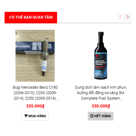
CÓ THỂ BẠN QUAN TÂM
Bugi Mercedes Benz C180
Dung dịch làm sạch kim phun,
(2006-2010); C200 (2009-
buồng đốt động cơ xăng 3M
2014); C250 (2009-2014);
Complete Fuel System
E250 (2009-2013); G500
Cleaner 473ml (08813)
320.000₫
330.000₫
(2008-2015); GL450 (2006-
2012), S500 (2005-2011);
MUA HÀNG
HẾT HÀNG
SLK200 (2011-2015) chính
hãng Bosch Iridium YR6NI332
(0242140515)