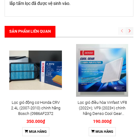
lắp tấm lọc đã được vệ sinh vào.
SẢN PHẨM LIÊN QUAN
Lọc gió động cơ Honda CRV
Lọc gió điều hòa Vinfast VF8
2.4L (2007-2010) chính hãng
(2022+); VF9 (2023+) chính
Bosch (0986AF2372
hãng Denso Cool Gear
(DI145520-5030)
350.000₫
190.000₫
MUA HÀNG
MUA HÀNG