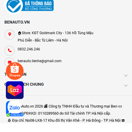
BENAUTO.VN
🏠Store: KĐT Goldmark City - 136 Hồ Tùng Mậu
Phú Diễn - Bắc Từ Liêm - Hà Nội
0832.246.246
benauto.lienhe@gmail.com
THÔNG TIN
CHÍNH SÁCH CHUNG
Ⓒ BenAuto.vn 2026 🏬 Công ty TNHH Đầu tư và Thương mại Ben 📜
GPĐKKD: 0110289560 do Sở Tài chính TP. Hà Nội cấp.
🩸 Địa chỉ: No08-LK8-17 Khu đô thị Văn Khê - P. Hà Đông - TP. Hà Nội ☎️
Điện thoại: 0832.246.246 ✉: bengroup.top@gmail.com