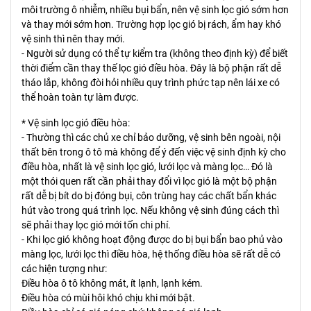
môi trường ô nhiễm, nhiều bụi bẩn, nên vệ sinh lọc gió sớm hơn
và thay mới sớm hơn. Trường hợp lọc gió bị rách, ẩm hay khó
vệ sinh thì nên thay mới.
- Người sử dụng có thể tự kiểm tra (không theo định kỳ) để biết
thời điểm cần thay thế lọc gió điều hòa. Đây là bộ phận rất dễ
tháo lắp, không đòi hỏi nhiều quy trình phức tạp nên lái xe có
thể hoàn toàn tự làm được.
* Vệ sinh lọc gió điều hòa:
- Thường thì các chủ xe chỉ bảo dưỡng, vệ sinh bên ngoài, nội
thất bên trong ô tô mà không để ý đến việc vệ sinh định kỳ cho
điều hòa, nhất là vệ sinh lọc gió, lưới lọc và màng lọc… Đó là
một thói quen rất cần phải thay đổi vì lọc gió là một bộ phận
rất dễ bị bít do bị đóng bụi, côn trùng hay các chất bẩn khác
hút vào trong quá trình lọc. Nếu không vệ sinh đúng cách thì
sẽ phải thay lọc gió mới tốn chi phí.
- Khi lọc gió không hoạt động được do bị bụi bẩn bao phủ vào
màng lọc, lưới lọc thì điều hòa, hệ thống điều hòa sẽ rất dễ có
các hiện tượng như:
Điều hòa ô tô không mát, ít lạnh, lạnh kém.
Điều hòa có mùi hôi khó chịu khi mới bật.