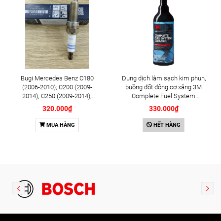
Bugi Mercedes Benz C180
Dung dịch làm sạch kim phun,
(2006-2010); C200 (2009-
buồng đốt động cơ xăng 3M
2014); C250 (2009-2014);
Complete Fuel System
E250 (2009-2013); G500
Cleaner 473ml (08813)
320.000₫
330.000₫
(2008-2015); GL450 (2006-
2012), S500 (2005-2011);
MUA HÀNG
HẾT HÀNG
SLK200 (2011-2015) chính
hãng Bosch Iridium YR6NI332
(0242140515)