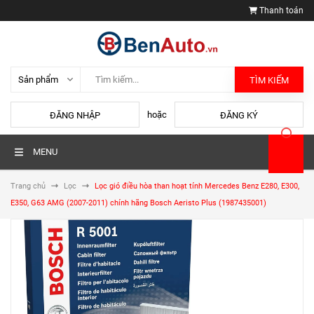
Thanh toán
TÌM KIẾM
hoặc
ĐĂNG NHẬP
ĐĂNG KÝ
MENU
Trang chủ
Lọc
Lọc gió điều hòa than hoạt tính Mercedes Benz E280, E300,
E350, G63 AMG (2007-2011) chính hãng Bosch Aeristo Plus (1987435001)