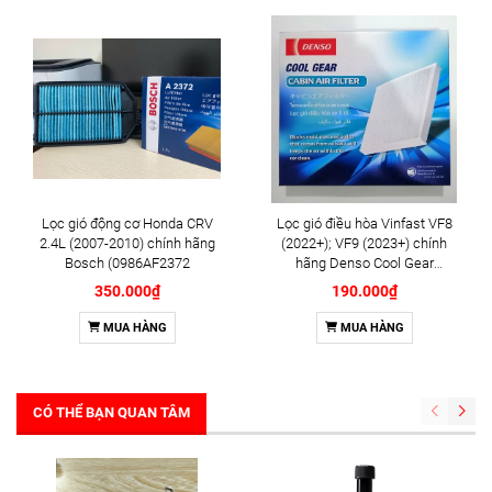
Lọc gió động cơ Honda CRV
Lọc gió điều hòa Vinfast VF8
2.4L (2007-2010) chính hãng
(2022+); VF9 (2023+) chính
Bosch (0986AF2372
hãng Denso Cool Gear
(DI145520-5030)
350.000₫
190.000₫
MUA HÀNG
MUA HÀNG
CÓ THỂ BẠN QUAN TÂM