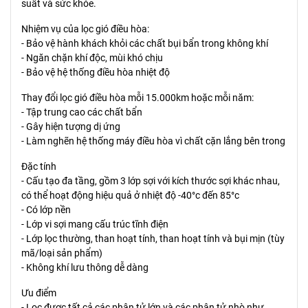
suất và sức khỏe.
Nhiệm vụ của lọc gió điều hòa:
- Bảo vệ hành khách khỏi các chất bụi bẩn trong không khí
- Ngăn chặn khí độc, mùi khó chịu
- Bảo vệ hệ thống điều hòa nhiệt độ
Thay đổi lọc gió điều hòa mỗi 15.000km hoặc mỗi năm:
- Tập trung cao các chất bẩn
- Gây hiện tượng dị ứng
- Làm nghẽn hệ thống máy điều hòa vì chất cặn lắng bên trong
Đặc tính
- Cấu tạo đa tầng, gồm 3 lớp sợi với kích thước sợi khác nhau,
có thể hoạt động hiệu quả ở nhiệt độ -40°c đến 85°c
- Có lớp nền
- Lớp vi sợi mang cấu trúc tĩnh điện
- Lớp lọc thường, than hoạt tính, than hoạt tính và bụi mịn (tùy
mã/loại sản phẩm)
- Không khí lưu thông dễ dàng
Ưu điểm
- Lọc được tất cả các phân tử lớn và các phân tử nhò như