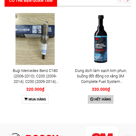
CÓ THỂ BẠN QUAN TÂM
Bugi Mercedes Benz C180
Dung dịch làm sạch kim phun,
(2006-2010); C200 (2009-
buồng đốt động cơ xăng 3M
2014); C250 (2009-2014);
Complete Fuel System
E250 (2009-2013); G500
Cleaner 473ml (08813)
320.000₫
330.000₫
(2008-2015); GL450 (2006-
2012), S500 (2005-2011);
MUA HÀNG
HẾT HÀNG
SLK200 (2011-2015) chính
hãng Bosch Iridium YR6NI332
(0242140515)