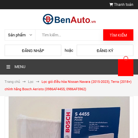
Thanh toán
TÌM KIẾM
hoặc
ĐĂNG NHẬP
ĐĂNG KÝ
MENU
Trang chủ
Lọc
Lọc gió điều hòa Nissan Navara (2015-2023); Terra (2018+)
chính hãng Bosch Aeristo (0986AF4455; 0986AF5962)