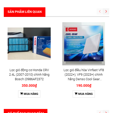
SẢN PHẨM LIÊN QUAN
Lọc gió động cơ Honda CRV
Lọc gió điều hòa Vinfast VF8
2.4L (2007-2010) chính hãng
(2022+); VF9 (2023+) chính
Bosch (0986AF2372
hãng Denso Cool Gear
(DI145520-5030)
350.000₫
190.000₫
MUA HÀNG
MUA HÀNG