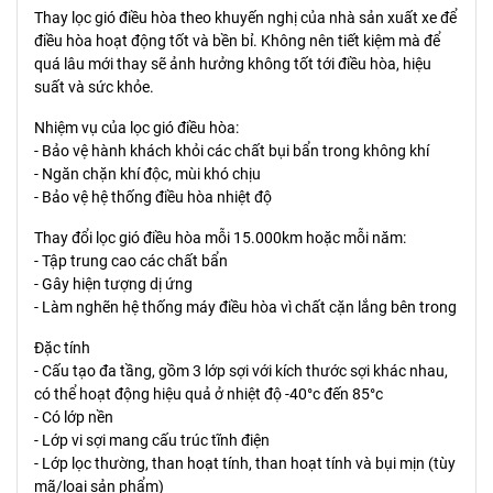
Thay lọc gió điều hòa theo khuyến nghị của nhà sản xuất xe để
điều hòa hoạt động tốt và bền bỉ. Không nên tiết kiệm mà để
quá lâu mới thay sẽ ảnh hưởng không tốt tới điều hòa, hiệu
suất và sức khỏe.
Nhiệm vụ của lọc gió điều hòa:
- Bảo vệ hành khách khỏi các chất bụi bẩn trong không khí
- Ngăn chặn khí độc, mùi khó chịu
- Bảo vệ hệ thống điều hòa nhiệt độ
Thay đổi lọc gió điều hòa mỗi 15.000km hoặc mỗi năm:
- Tập trung cao các chất bẩn
- Gây hiện tượng dị ứng
- Làm nghẽn hệ thống máy điều hòa vì chất cặn lắng bên trong
Đặc tính
- Cấu tạo đa tầng, gồm 3 lớp sợi với kích thước sợi khác nhau,
có thể hoạt động hiệu quả ở nhiệt độ -40°c đến 85°c
- Có lớp nền
- Lớp vi sợi mang cấu trúc tĩnh điện
- Lớp lọc thường, than hoạt tính, than hoạt tính và bụi mịn (tùy
mã/loại sản phẩm)