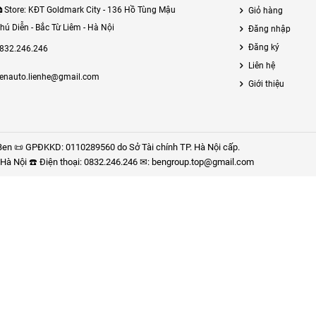
Store: KĐT Goldmark City - 136 Hồ Tùng Mậu
Giỏ hàng
hú Diễn - Bắc Từ Liêm - Hà Nội
Đăng nhập
Đăng ký
832.246.246
Liên hệ
enauto.lienhe@gmail.com
Giới thiệu
en 📜 GPĐKKD: 0110289560 do Sở Tài chính TP. Hà Nội cấp.
P. Hà Nội ☎️ Điện thoại: 0832.246.246 ✉: bengroup.top@gmail.com