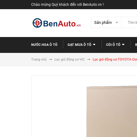
Chào mừng Quý khách đến với BenAuto.vn !
NƯỚC HOA Ô TÔ
GẠT MƯA Ô TÔ
CÒI Ô TÔ
Trang chủ
Lọc gió động cơ VIC
Lọc gió động cơ TOYOTA Corol