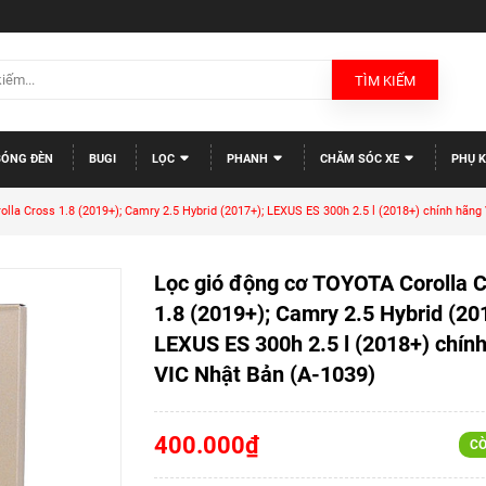
TÌM KIẾM
BÓNG ĐÈN
BUGI
LỌC
PHANH
CHĂM SÓC XE
PHỤ K
la Cross 1.8 (2019+); Camry 2.5 Hybrid (2017+); LEXUS ES 300h 2.5 l (2018+) chính hãng
Lọc gió động cơ TOYOTA Corolla 
1.8 (2019+); Camry 2.5 Hybrid (20
LEXUS ES 300h 2.5 l (2018+) chín
VIC Nhật Bản (A-1039)
400.000₫
CÒ