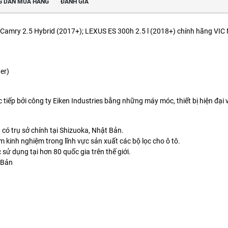
 DẪN MUA HÀNG
ĐÁNH GIÁ
 Camry 2.5 Hybrid (2017+); LEXUS ES 300h 2.5 l (2018+) chính hãng VIC
er)
c tiếp bởi công ty Eiken Industries bằng những máy móc, thiết bị hiện đạ
, có trụ sở chính tại Shizuoka, Nhật Bản.
 kinh nghiệm trong lĩnh vực sản xuất các bộ lọc cho ô tô.
sử dụng tại hơn 80 quốc gia trên thế giới.
t Bản