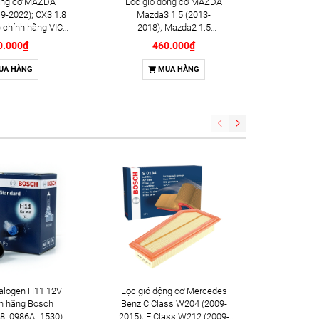
động cơ MAZDA
Lọc gió động cơ MAZDA
Lọc gió
9-2022); CX3 1.8
Mazda3 1.5 (2013-
2.0, 2.5 
 chính hãng VIC
2018); Mazda2 1.5
(2015+)
ản (A-485)
(2014+); CX3 1.5 (2020+) chính
(2016+) 
0.000₫
460.000₫
hãng VIC Nhật Bản (A-481)
UA HÀNG
MUA HÀNG
alogen H11 12V
Lọc gió động cơ Mercedes
Lọc dầu đ
h hãng Bosch
Benz C Class W204 (2009-
(2018+);
8; 0986AL1530)
2015); E Class W212 (2009-
hãng B