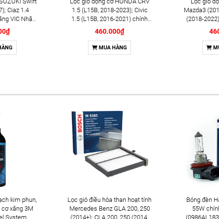
 SUZUKI Swift
Lọc gió động cơ HONDA CRV
Lọc gió 
); Ciaz 1.4
1.5 (L15B, 2018-2023); Civic
Mazda3 (201
ãng VIC Nhật
1.5 (L15B, 2016-2021) chính
(2018-2022)
978)
hãng VIC Nhật Bản (A-8013V)
Nhật B
00₫
460.000₫
46
HÀNG
MUA HÀNG
M
ạch kim phun,
Lọc gió điều hòa than hoạt tính
Bóng đèn H
 cơ xăng 3M
Mercedes Benz GLA 200, 250
55W chín
el System
(2014+); CLA 200, 250 (2014-
(0986AL183