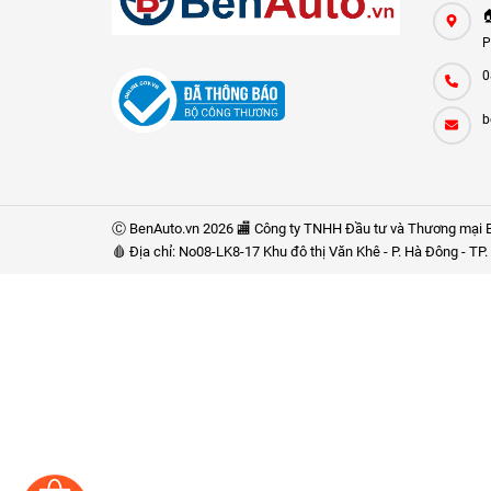

P
0
b
Ⓒ BenAuto.vn 2026 🏬 Công ty TNHH Đầu tư và Thương mại B
🩸 Địa chỉ: No08-LK8-17 Khu đô thị Văn Khê - P. Hà Đông - T