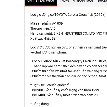
CHI TIẾT SẢN PHẨM
THÔNG TIN THANH TOÁN
HƯỚNG
Lọc gió động cơ TOYOTA Corolla Cross 1.8 (2019+);
Mã sản phẩm: A-1039
Thương hiệu: VIC
Hãng sản xuất: EIKEN INDUSTRIES CO., LTD (VIC Filt
Xuất xứ: Nhật Bản
Lọc VIC được nghiên cứu, phát triển và sản xuất trự
về chất lượng sản phẩm.
- Lọc VIC được sản xuất bởi công ty Eiken Industries
- Thành lập vào năm 1967, đến nay đã có hơn 50 năm
- Chiếm thị phần lớn nhất tại Nhật Bản và đang được 
- Chiếm 27.6% thị phần các loại lọc cho ô tô tại Nhậ
* Đạt 2 tiêu chuẩn quốc tế:
- ISO9001 về quản lý chất lượng vào năm 1999
- ISO14001 về quản lý môi trường vào năm 2006
* Công dụng: