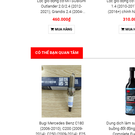
Lọc gió động cơ MITSUBISHI
Lọc gió động cơ
Outlander 2.0/2.4 (2012-
1.4 (2010-2017
2021); Grandis 2.4 (2004-
(2016+) chính h
2011) chính hãng VIC Nhật Bản
Bản (A-
460.000₫
310.0
(A-3022)
MUA HÀNG
MUA 
CÓ THỂ BẠN QUAN TÂM
Bugi Mercedes Benz C180
Dung dịch làm s
(2006-2010); C200 (2009-
buồng đốt động
2014); C250 (2009-2014); E250
Complete Fu