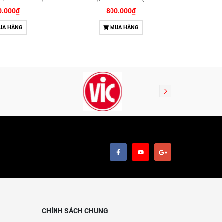
2016); SLK (2011-2015) chính
0.000₫
800.000₫
hãng Bosch (F026400134)
UA HÀNG
MUA HÀNG
CHÍNH SÁCH CHUNG