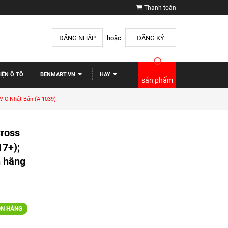
Thanh toán
ĐĂNG NHẬP
hoặc
ĐĂNG KÝ
IỆN Ô TÔ
BENMART.VN
HAY
sản phẩm
 VIC Nhật Bản (A-1039)
Cross
17+);
h hãng
N HÀNG