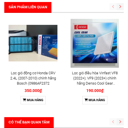
SẢN PHẨM LIÊN QUAN
Lọc gió động cơ Honda CRV
Lọc gió điều hòa Vinfast VF8
2.4L (2007-2010) chính hãng
(2022+); VF9 (2023+) chính
Bosch (0986AF2372
hãng Denso Cool Gear
(DI145520-5030)
350.000₫
190.000₫
MUA HÀNG
MUA HÀNG
CÓ THỂ BẠN QUAN TÂM