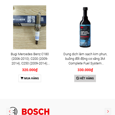
Bugi Mercedes Benz C180
Dung dịch làm sạch kim phun,
(2006-2010); C200 (2009-
buồng đốt động cơ xăng 3M
2014); C250 (2009-2014);
Complete Fuel System
E250 (2009-2013); G500
Cleaner 473ml (08813)
320.000₫
330.000₫
(2008-2015); GL450 (2006-
2012), S500 (2005-2011);
MUA HÀNG
HẾT HÀNG
SLK200 (2011-2015) chính
hãng Bosch Iridium YR6NI332
(0242140515)