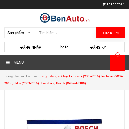
Thanh toán
TÌM KIẾM
hoặc
ĐĂNG NHẬP
ĐĂNG KÝ
MENU
Trang chủ
Lọc
Lọc gió động cơ Toyota Innova (2005-2015); Fortuner (2009-
2015); Hilux (2009-2015) chính hãng Bosch (0986AF2180)