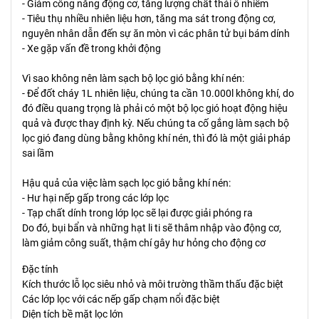
- Giảm công năng động cơ, tăng lượng chất thải ô nhiễm
- Tiêu thụ nhiều nhiên liệu hơn, tăng ma sát trong động cơ,
nguyên nhân dẫn đến sự ăn mòn vì các phân tử bụi bám dính
- Xe gặp vấn đề trong khởi động
Vì sao không nên làm sạch bộ lọc gió bằng khí nén:
- Để đốt cháy 1L nhiên liệu, chúng ta cần 10.000l không khí, do
đó điều quang trọng là phải có một bộ lọc gió hoạt động hiệu
quả và được thay định kỳ. Nếu chúng ta cố gắng làm sạch bộ
lọc gió đang dùng bằng không khí nén, thì đó là một giải pháp
sai lầm
Hậu quả của việc làm sạch lọc gió bằng khí nén:
- Hư hại nếp gấp trong các lớp lọc
- Tạp chất dính trong lớp lọc sẽ lại được giải phóng ra
Do đó, bụi bẩn và những hạt li ti sẽ thâm nhập vào động cơ,
làm giảm công suất, thậm chí gây hư hỏng cho động cơ
Đặc tính
Kích thước lỗ lọc siêu nhỏ và môi trường thầm thấu đặc biệt
Các lớp lọc với các nếp gấp chạm nổi đặc biệt
Diện tích bề mặt lọc lớn